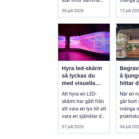
står inför samma
många p
frågor: Vad är
tänderna
30 juli 2026
12 juli 20
samlingen värd?
både
Var vänder m...
självfört
Hyra led-skärm
Begrav
så lyckas du
å ljungs
med visuella
hittar d
upplevelser på
stöd i 
Att hyra en LED-
När en n
event
skärm har gått från
går bort 
att vara en lyx till att
många i
vara en självklar del
praktisk
på många event,
mitt i so
07 juli 2026
04 juli 20
m...
om ceremo