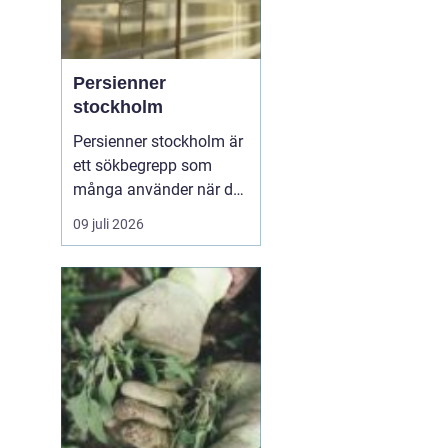
Persienner
stockholm
Persienner stockholm är
ett sökbegrepp som
många använder när de
letar efter praktiska och
09 juli 2026
snygga solskydd för
bostäder och kontor i
huvudstadsområdet.
Persienner har lång tid
varit ett självklart val för
den som vill kombinera
funktion, komfort och ...