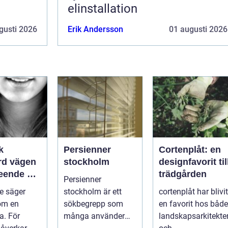
elinstallation
gusti 2026
Erik Andersson
01 augusti 2026
k
Persienner
Cortenplåt: en
ägen
stockholm
designfavorit til
 leende du
trädgården
Persienner
med
de säger
stockholm är ett
cortenplåt har blivit
om en
sökbegrepp som
en favorit hos både
a. För
många använder
landskapsarkitekte