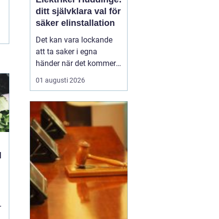
ditt självklara val för
säker elinstallation
Det kan vara lockande
att ta saker i egna
händer när det kommer
till hemförbättringar,
01 augusti 2026
men när det handlar om
elinstallationer är det
alltid bäst att vända sig
till ett proffs. I Huddinge
finns det många ...
l
r