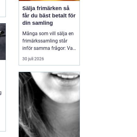
e
Sälja frimärken så
får du bäst betalt för
din samling
Många som vill sälja en
frimärkssamling står
inför samma frågor: Vad
är samlingen värd? Var
30 juli 2026
vänder man sig? Och hur
undviker man att sälja
för billigt? Oavsett om
samlingen är egen, ärvd
eller del av ett dödsbo
g
går det att skapa
ordning, få en rättvi...