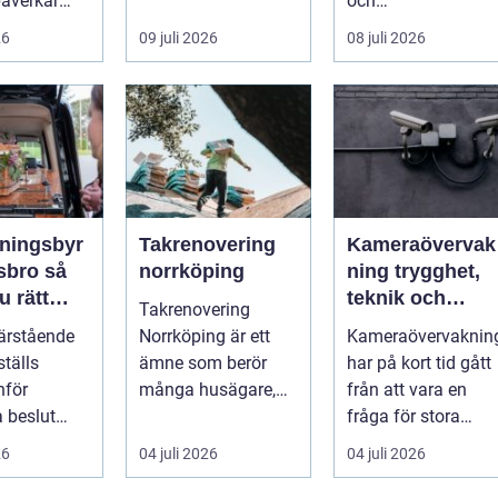
åverkar
när de letar efter
och
s utseende
praktiska och
trädgårdsentusiast
26
09 juli 2026
08 juli 2026
snygga so...
r. Det är ett m...
roendet ...
ningsbyr
Takrenovering
Kameraövervak
bro så
norrköping
ning trygghet,
u rätt
teknik och
Takrenovering
en svår tid
ansvar i samma
ärstående
Norrköping är ett
Kameraövervaknin
lösning
ställs
ämne som berör
har på kort tid gått
nför
många husägare,
från att vara en
a beslut
bostadsrättsförenin
fråga för stora
rgen. Frågor
gar och fastighets...
företag och
26
04 juli 2026
04 juli 2026
ni, ju...
köpcentrum till ...