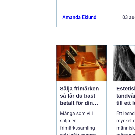
Amanda Eklund
03 au
Sälja frimärken
Estetis
så får du bäst
tandvård v
betalt för din
till ett
samling
trivs 
Många som vill
Ett leen
sälja en
mycket 
frimärkssamling
människ