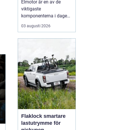
Elmotor är en av de
viktigaste
komponenterna i dagens
samhälle, från små
03 augusti 2026
hushållsapparater till
stora industrimaskiner.
En väl vald och rätt
skött
elmotor kan
ge hög
driftsäkerhet, lägre ...
Flaklock smartare
lastutrymme för