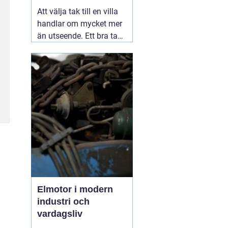
Att välja tak till en villa
handlar om mycket mer
än utseende. Ett bra tak
skyddar huset mot regn,
snö, blåst och fukt, och
påverkar både
inomhusklimat och
ekonomi. I en stad med
skiftande väder som
Växjö blir valet av
material, utförande
05
augusti 2026
Elmotor i modern
industri och
vardagsliv