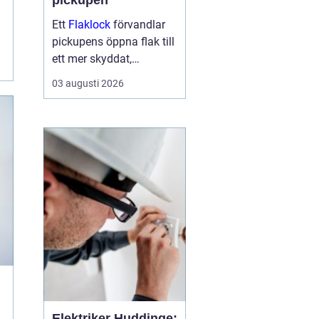
pickupen
Ett
Flaklock
förvandlar
pickupens öppna flak till
ett mer skyddat,
praktiskt och ibland
03 augusti 2026
också mer bränslesnålt
lastutrymme. För många
är skillnaden tydlig
redan efter första
veckan: mindre stök,
torrar...
Elektriker Huddinge: