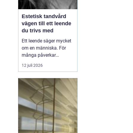
Estetisk tandvård
vägen till ett leende
du trivs med
Ett leende säger mycket
om en människa. För
många påverkar
tändernas utseende
12 juli 2026
både självförtroendet
och hur man upplever
sociala situationer.
estetisk tandvård
handlar om att skapa
et...