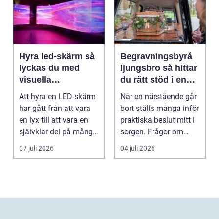
Hyra led-skärm så
Begravningsbyrå
lyckas du med
ljungsbro så hittar
visuella
du rätt stöd i en
upplevelser på
svår tid
Att hyra en LED-skärm
När en närstående går
event
har gått från att vara
bort ställs många inför
en lyx till att vara en
praktiska beslut mitt i
självklar del på många
sorgen. Frågor om
event, m...
ceremoni, ju...
07 juli 2026
04 juli 2026