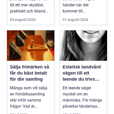
till ett mer skyddat,
händer när det
praktiskt och ibland
kommer till
också mer br...
hemförbättr...
03 augusti 2026
01 augusti 2026
Sälja frimärken så
Estetisk tandvård
får du bäst betalt
vägen till ett
för din samling
leende du trivs
med
Många som vill sälja
Ett leende säger
en frimärkssamling
mycket om en
står inför samma
människa. För många
frågor: Vad är
påverkar tändernas
samlingen värd? Var
utseende både