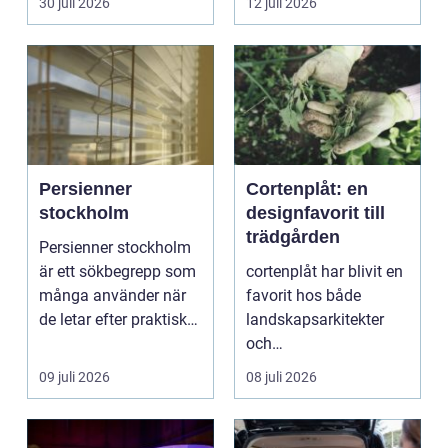
30 juli 2026
12 juli 2026
vänder m...
självförtroendet ...
Persienner
Cortenplåt: en
stockholm
designfavorit till
trädgården
Persienner stockholm
är ett sökbegrepp som
cortenplåt har blivit en
många använder när
favorit hos både
de letar efter praktiska
landskapsarkitekter
och snygga so...
och
trädgårdsentusiaster.
09 juli 2026
08 juli 2026
Det är ett m...