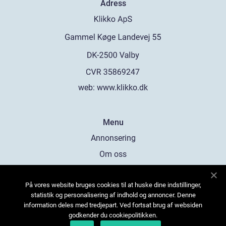
Adress
web:
www.klikko.dk
Menu
Annonsering
Om oss
Cookies
På vores website bruges cookies til at huske dine indstillinger,
Kontakta oss
statistik og personalisering af indhold og annoncer. Denne
Sitemap
information deles med tredjepart. Ved fortsat brug af websiden
godkender du cookiepolitikken.