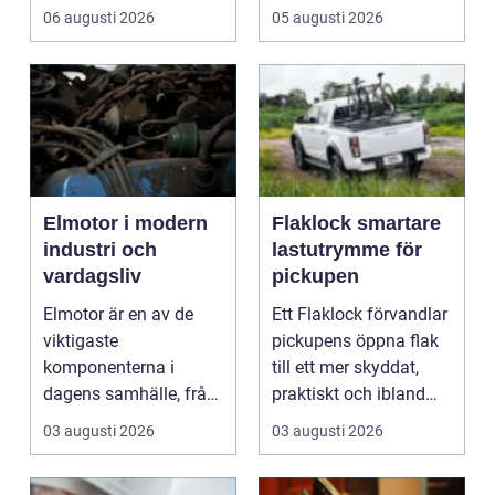
extra höga krav på...
mot regn, s...
06 augusti 2026
05 augusti 2026
Elmotor i modern
Flaklock smartare
industri och
lastutrymme för
vardagsliv
pickupen
Elmotor är en av de
Ett Flaklock förvandlar
viktigaste
pickupens öppna flak
komponenterna i
till ett mer skyddat,
dagens samhälle, från
praktiskt och ibland
små hushållsapparater
också mer br...
03 augusti 2026
03 augusti 2026
till stor...