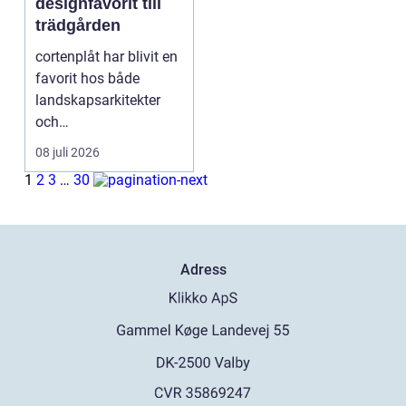
designfavorit till
trädgården
cortenplåt har blivit en
favorit hos både
landskapsarkitekter
och
trädgårdsentusiaster.
08 juli 2026
Det är ett m...
1
2
3
…
30
Adress