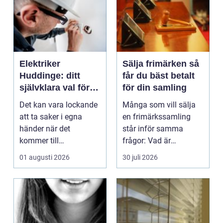
Elektriker
Sälja frimärken så
Huddinge: ditt
får du bäst betalt
självklara val för
för din samling
säker elinstallation
Det kan vara lockande
Många som vill sälja
att ta saker i egna
en frimärkssamling
händer när det
står inför samma
kommer till
frågor: Vad är
hemförbättr...
samlingen värd? Var
01 augusti 2026
30 juli 2026
vänder m...