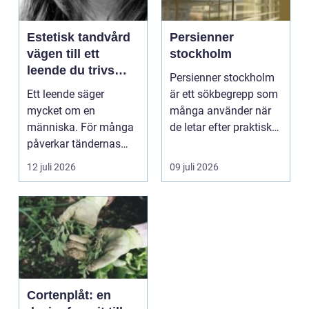
Estetisk tandvård
Persienner
vägen till ett
stockholm
leende du trivs
Persienner stockholm
med
Ett leende säger
är ett sökbegrepp som
mycket om en
många använder när
människa. För många
de letar efter praktiska
påverkar tändernas
och snygga so...
utseende både
12 juli 2026
09 juli 2026
självförtroendet ...
Cortenplåt: en