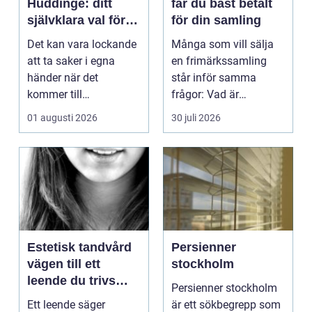
Huddinge: ditt
får du bäst betalt
självklara val för
för din samling
säker elinstallation
Det kan vara lockande
Många som vill sälja
att ta saker i egna
en frimärkssamling
händer när det
står inför samma
kommer till
frågor: Vad är
hemförbättr...
samlingen värd? Var
01 augusti 2026
30 juli 2026
vänder m...
Estetisk tandvård
Persienner
vägen till ett
stockholm
leende du trivs
Persienner stockholm
med
Ett leende säger
är ett sökbegrepp som