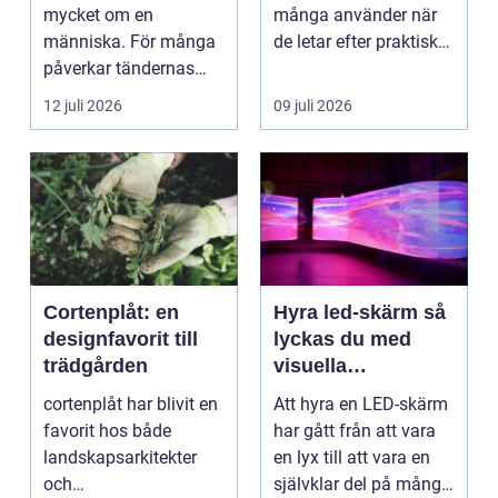
mycket om en
många använder när
människa. För många
de letar efter praktiska
påverkar tändernas
och snygga so...
utseende både
12 juli 2026
09 juli 2026
självförtroendet ...
Cortenplåt: en
Hyra led-skärm så
designfavorit till
lyckas du med
trädgården
visuella
upplevelser på
cortenplåt har blivit en
Att hyra en LED-skärm
event
favorit hos både
har gått från att vara
landskapsarkitekter
en lyx till att vara en
och
självklar del på många