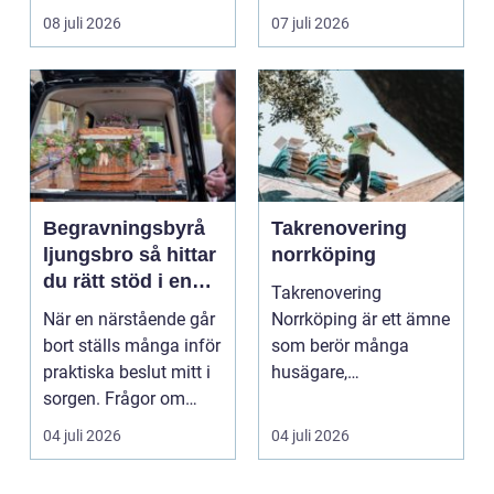
trädgårdsentusiaster.
event, m...
08 juli 2026
07 juli 2026
Det är ett m...
Begravningsbyrå
Takrenovering
ljungsbro så hittar
norrköping
du rätt stöd i en
Takrenovering
svår tid
När en närstående går
Norrköping är ett ämne
bort ställs många inför
som berör många
praktiska beslut mitt i
husägare,
sorgen. Frågor om
bostadsrättsföreningar
ceremoni, ju...
och fastighets...
04 juli 2026
04 juli 2026