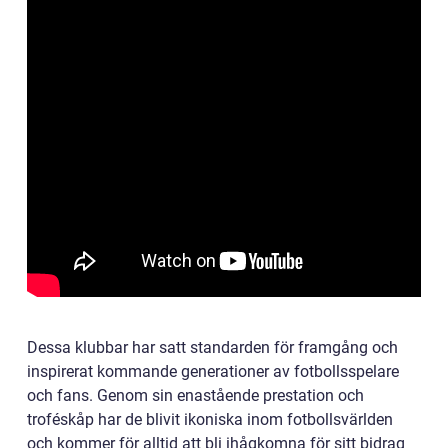
Dessa klubbar har satt standarden för framgång och
inspirerat kommande generationer av fotbollsspelare
och fans. Genom sin enastående prestation och
troféskåp har de blivit ikoniska inom fotbollsvärlden
och kommer för alltid att bli ihågkomna för sitt bidrag