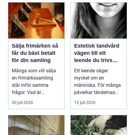
Sälja frimärken så
Estetisk tandvård
får du bäst betalt
vägen till ett
för din samling
leende du trivs
med
Många som vill sälja
Ett leende säger
en frimärkssamling
mycket om en
står inför samma
människa. För många
frågor: Vad är
påverkar tändernas
samlingen värd? Var
utseende både
30 juli 2026
12 juli 2026
vänder m...
självförtroendet ...