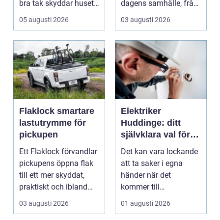
bra tak skyddar huset
dagens samhälle, från
mot regn, s...
små hushållsapparater
05 augusti 2026
03 augusti 2026
till stor...
Flaklock smartare
Elektriker
lastutrymme för
Huddinge: ditt
pickupen
självklara val för
säker elinstallation
Ett Flaklock förvandlar
Det kan vara lockande
pickupens öppna flak
att ta saker i egna
till ett mer skyddat,
händer när det
praktiskt och ibland
kommer till
också mer br...
hemförbättr...
03 augusti 2026
01 augusti 2026