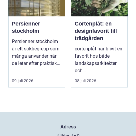
Persienner
Cortenplåt: en
stockholm
designfavorit till
trädgården
Persienner stockholm
är ett sökbegrepp som
cortenplåt har blivit en
många använder när
favorit hos både
de letar efter praktiska
landskapsarkitekter
och snygga so...
och
trädgårdsentusiaster.
09 juli 2026
08 juli 2026
Det är ett m...
Adress