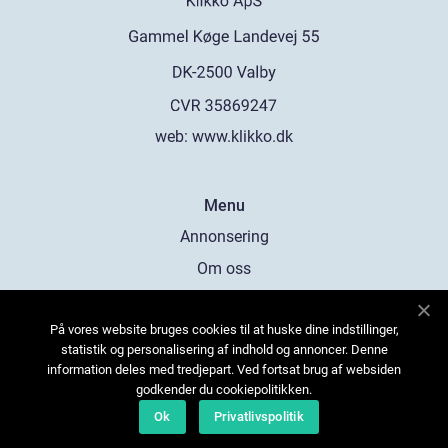
web:
www.klikko.dk
Menu
Annonsering
Om oss
Cookies
På vores website bruges cookies til at huske dine indstillinger,
Kontakta oss
statistik og personalisering af indhold og annoncer. Denne
Sitemap
information deles med tredjepart. Ved fortsat brug af websiden
godkender du cookiepolitikken.
Ok
Privatlivspolitik