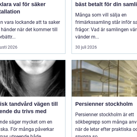
klara val för säker
bäst betalt för din saml
tallation
Många som vill sälja en
n vara lockande att ta saker
frimärkssamling står inför
 händer när det kommer till
frågor: Vad är samlingen vä
bättr...
vänder m...
usti 2026
30 juli 2026
k tandvård vägen till
Persienner stockholm
eende du trivs med
Persienner stockholm är ett
eende säger mycket om en
sökbegrepp som många anv
ska. För många påverkar
när de letar efter praktiska o
rnas utseende både
snygga so...