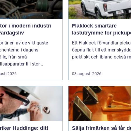
or i modern industri
Flaklock smartare
vardagsliv
lastutrymme för pickup
r är en av de viktigaste
Ett Flaklock förvandlar pick
nenterna i dagens
öppna flak till ett mer skydda
lle, från små
praktiskt och ibland också me
lsapparater till stor...
usti 2026
03 augusti 2026
riker Huddinge: ditt
Sälja frimärken så får du