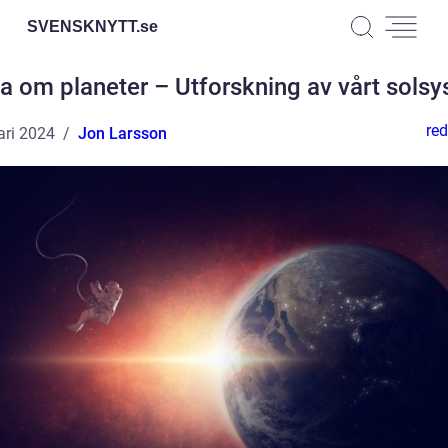
SVENSKNYTT.
se
a om planeter – Utforskning av vårt sols
red
ari 2024
Jon Larsson