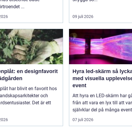
örtroendet ...
 2026
09 juli 2026
nplåt: en designfavorit
Hyra led-skärm så lyckas du
trädgården
med visuella upplevels
event
plåt har blivit en favorit hos
landskapsarkitekter och
Att hyra en LED-skärm har gå
rdsentusiaster. Det är ett
från att vara en lyx till att va
självklar del på många event,
 2026
07 juli 2026