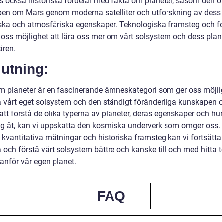
ns också historiska fördelar med fakta om planeter, såsom den 
en om Mars genom moderna satelliter och utforskning av dess
ska och atmosfäriska egenskaper. Teknologiska framsteg och f
t oss möjlighet att lära oss mer om vårt solsystem och dess plan
ren.
utning:
m planeter är en fascinerande ämneskategori som ger oss möjlig
a vårt eget solsystem och den ständigt föränderliga kunskapen 
tt förstå de olika typerna av planeter, deras egenskaper och hu
 sig åt, kan vi uppskatta den kosmiska underverk som omger oss
 kvantitativa mätningar och historiska framsteg kan vi fortsätta
 och förstå vårt solsystem bättre och kanske till och med hitta 
tanför vår egen planet.
FAQ