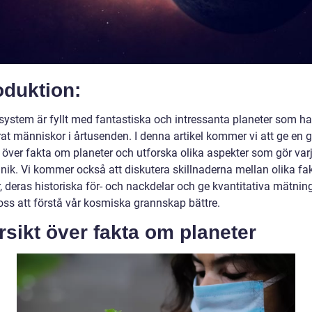
oduktion:
lsystem är fyllt med fantastiska och intressanta planeter som ha
at människor i årtusenden. I denna artikel kommer vi att ge en g
t över fakta om planeter och utforska olika aspekter som gör var
unik. Vi kommer också att diskutera skillnaderna mellan olika f
r, deras historiska för- och nackdelar och ge kvantitativa mätni
 oss att förstå vår kosmiska grannskap bättre.
sikt över fakta om planeter