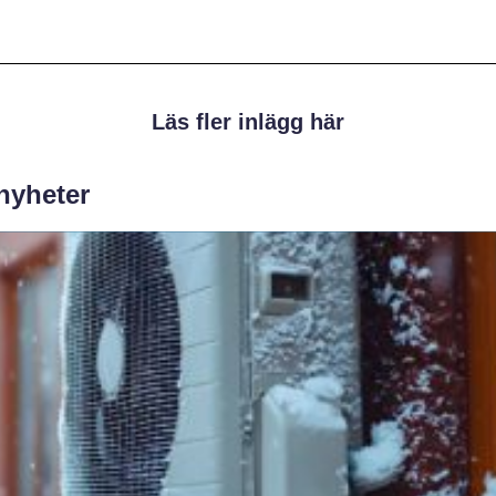
Läs fler inlägg här
 nyheter