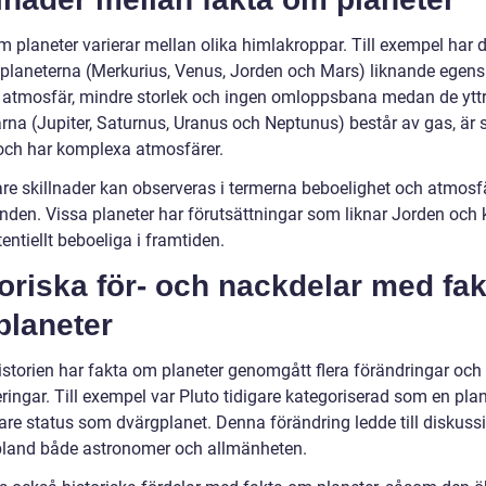
 planeter varierar mellan olika himlakroppar. Till exempel har d
 planeterna (Merkurius, Venus, Jorden och Mars) liknande egen
 atmosfär, mindre storlek och ingen omloppsbana medan de ytt
rna (Jupiter, Saturnus, Uranus och Neptunus) består av gas, är s
 och har komplexa atmosfärer.
gare skillnader kan observeras i termerna beboelighet och atmosf
anden. Vissa planeter har förutsättningar som liknar Jorden och
entiellt beboeliga i framtiden.
oriska för- och nackdelar med fak
planeter
istorien har fakta om planeter genomgått flera förändringar och
ringar. Till exempel var Pluto tidigare kategoriserad som en pl
nare status som dvärgplanet. Denna förändring ledde till diskuss
bland både astronomer och allmänheten.