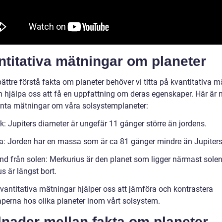
titativa mätningar om planeter
bättre förstå fakta om planeter behöver vi titta på kvantitativa 
 hjälpa oss att få en uppfattning om deras egenskaper. Här är 
anta mätningar om våra solsystemplaneter:
k: Jupiters diameter är ungefär 11 gånger större än jordens.
: Jorden har en massa som är ca 81 gånger mindre än Jupiters
nd från solen: Merkurius är den planet som ligger närmast sol
s är längst bort.
vantitativa mätningar hjälper oss att jämföra och kontrastera
perna hos olika planeter inom vårt solsystem.
lnader mellan fakta om planeter