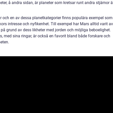
ter, å andra sidan, är planeter som kretsar runt andra stjärnor ä
r och en av dessa planetkategorier finns populära exempel som
rs intresse och nyfikenhet. Till exempel har Mars alltid varit av
e på grund av dess likheter med jorden och möjliga beboelighet.
s, med sina ringar, är också en favorit bland både forskare och
eten.