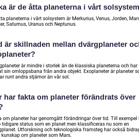
ka är de åtta planeterna i vårt solsyste
ta planeterna i vårt solsystem är Merkurius, Venus, Jorden, Mars
ter, Saturnus, Uranus och Neptunus.
d är skillnaden mellan dvärgplaneter o
oplaneter?
planeter är mindre i storlek än de klassiska planeterna och har 
at sin omloppsbana från andra objekt. Exoplaneter är planeter 
ar runt andra stjärnor än vår sol.
 har fakta om planeter förändrats över
?
a om planeter har genomgått förändringar över tid. Till exempel 
o tidigare status som en planet men klassificeras nu som en
planet. Utforskning och teknologiska framsteg har också bidragit
 kunskap om planeter som Mars.