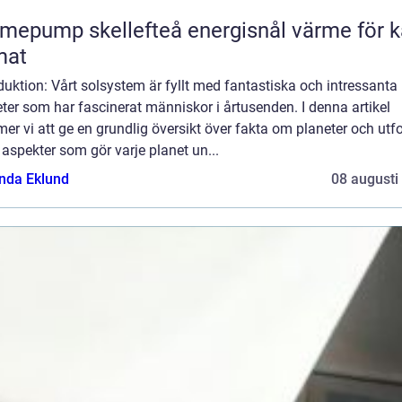
ump skellefteå energisnål värme för kallt
mat
duktion: Vårt solsystem är fyllt med fantastiska och intressanta
ter som har fascinerat människor i årtusenden. I denna artikel
r vi att ge en grundlig översikt över fakta om planeter och utf
 aspekter som gör varje planet un...
da Eklund
08 augusti