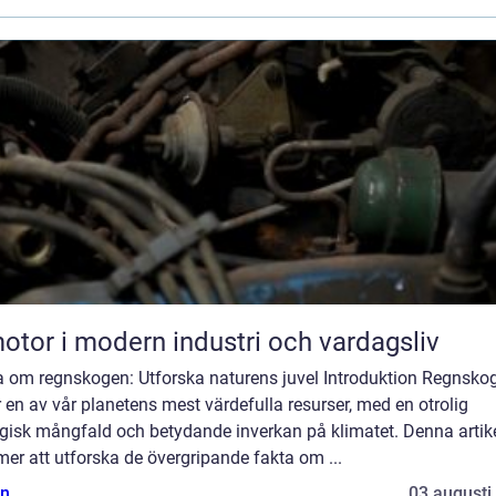
otor i modern industri och vardagsliv
a om regnskogen: Utforska naturens juvel Introduktion Regnsko
 en av vår planetens mest värdefulla resurser, med en otrolig
ogisk mångfald och betydande inverkan på klimatet. Denna artik
r att utforska de övergripande fakta om ...
n
03 augusti