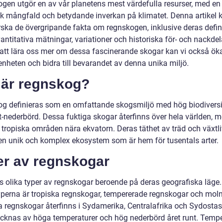
gen utgör en av vår planetens mest värdefulla resurser, med en 
sk mångfald och betydande inverkan på klimatet. Denna artikel
rska de övergripande fakta om regnskogen, inklusive deras defini
vantitativa mätningar, variationer och historiska för- och nackdel
tt lära oss mer om dessa fascinerande skogar kan vi också ök
nheten och bidra till bevarandet av denna unika miljö.
 är regnskog?
g definieras som en omfattande skogsmiljö med hög biodiversi
nt-nederbörd. Dessa fuktiga skogar återfinns över hela världen, 
 tropiska områden nära ekvatorn. Deras täthet av träd och växtli
en unik och komplex ekosystem som är hem för tusentals arter.
er av regnskogar
ns olika typer av regnskogar beroende på deras geografiska läge.
perna är tropiska regnskogar, tempererade regnskogar och mol
a regnskogar återfinns i Sydamerika, Centralafrika och Sydosta
cknas av höga temperaturer och hög nederbörd året runt. Temp