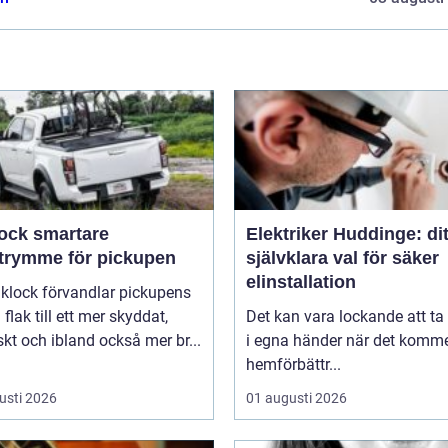
smartare
Elektriker Huddinge: dit
utrymme för pickupen
självklara val för säker
elinstallation
aklock förvandlar pickupens
flak till ett mer skyddat,
Det kan vara lockande att ta
skt och ibland också mer br...
i egna händer när det kommer
hemförbättr...
usti 2026
01 augusti 2026