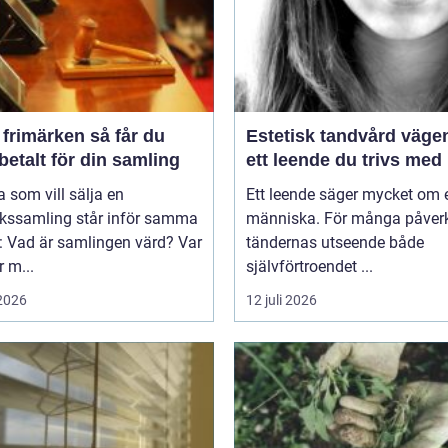
imärken så får du
Estetisk tandvård vägen till
betalt för din samling
ett leende du trivs med
som vill sälja en
Ett leende säger mycket om 
rkssamling står inför samma
människa. För många påver
: Vad är samlingen värd? Var
tändernas utseende både
 m...
självförtroendet ...
 2026
12 juli 2026