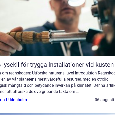
 lysekil för trygga installationer vid kusten
a om regnskogen: Utforska naturens juvel Introduktion Regnsko
 en av vår planetens mest värdefulla resurser, med en otrolig
ogisk mångfald och betydande inverkan på klimatet. Denna artik
r att utforska de övergripande fakta om ...
oria Uddenholm
06 augusti