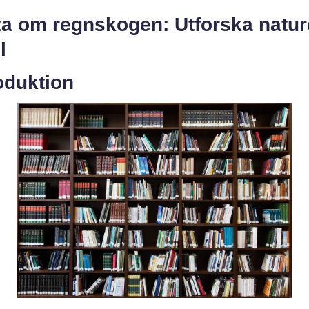
ta om regnskogen: Utforska natu
l
oduktion