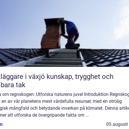
are i växjö kunskap, trygghet och
lbara tak
a om regnskogen: Utforska naturens juvel Introduktion Regnsko
 en av vår planetens mest värdefulla resurser, med en otrolig
ogisk mångfald och betydande inverkan på klimatet. Denna artik
r att utforska de övergripande fakta om ...
n
05 augusti