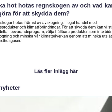
lka hot hotas regnskogen av och vad ka
göra för att skydda dem?
skogar hotas främst av avskogning, illegal handel med
sprodukter och klimatförändringar. För att skydda dem kan vi s
elta i bevarandeprogram, välja hållbara produkter som inte bidrar
ogning och minska vår klimatpåverkan genom att minska utslä
äxthusgaser.
Läs fler inlägg här
 nyheter