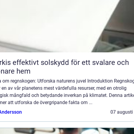
skydd för ett svalare och
önare hem
a om regnskogen: Utforska naturens juvel Introduktion Regnsko
 en av vår planetens mest värdefulla resurser, med en otrolig
ogisk mångfald och betydande inverkan på klimatet. Denna artik
r att utforska de övergripande fakta om ...
 Andersson
07 augusti