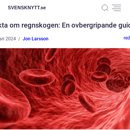
SVENSKNYTT.
se
kta om regnskogen: En ovbergripande gui
red
ari 2024
Jon Larsson