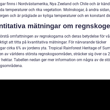
gar finns i Nordvästamerika, Nya Zeeland och Chile och är känd
da temperaturer och rika vegetation. Molnskogar, å andra sidan, 
rgen och är präglade av kyliga temperaturer och en konstant 
ntitativa mätningar om regnskog
 förstå omfattningen av regnskogarna och deras betydelse för vå
iktigt att titta på kvantitativa mätningar. För närvarande täcker
gar cirka 6% av jordens yta. Tropical Rainforest Heritage of Sum
en av världens största regnskogsområden, sträcker sig över ca 2
r hektar. Tabellen nedan ger mer information om några av de stö
ogsområdena.