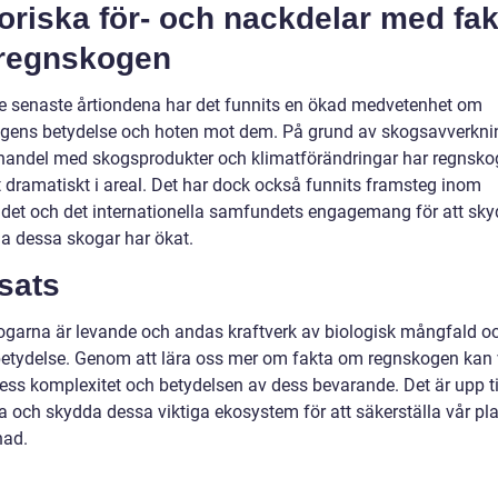
oriska för- och nackdelar med fak
regnskogen
e senaste årtiondena har det funnits en ökad medvetenhet om
gens betydelse och hoten mot dem. På grund av skogsavverkni
 handel med skogsprodukter och klimatförändringar har regnsk
 dramatiskt i areal. Det har dock också funnits framsteg inom
det och det internationella samfundets engagemang för att sk
la dessa skogar har ökat.
sats
garna är levande och andas kraftverk av biologisk mångfald o
betydelse. Genom att lära oss mer om fakta om regnskogen kan v
dess komplexitet och betydelsen av dess bevarande. Det är upp ti
ra och skydda dessa viktiga ekosystem för att säkerställa vår pl
nad.