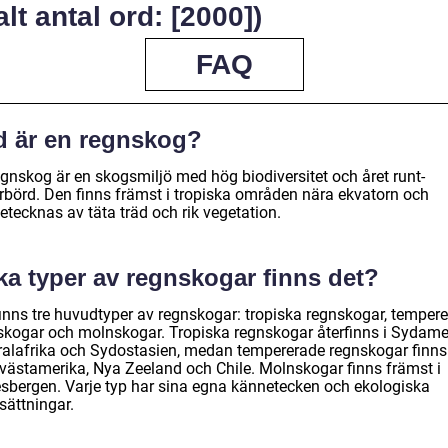
alt antal ord: [2000])
FAQ
d är en regnskog?
egnskog är en skogsmiljö med hög biodiversitet och året runt-
rbörd. Den finns främst i tropiska områden nära ekvatorn och
etecknas av täta träd och rik vegetation.
ka typer av regnskogar finns det?
finns tre huvudtyper av regnskogar: tropiska regnskogar, temper
skogar och molnskogar. Tropiska regnskogar återfinns i Sydame
ralafrika och Sydostasien, medan tempererade regnskogar finns 
västamerika, Nya Zeeland och Chile. Molnskogar finns främst i
sbergen. Varje typ har sina egna kännetecken och ekologiska
sättningar.