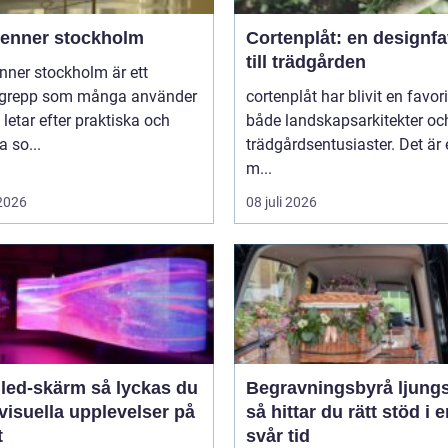
ienner stockholm
Cortenplåt: en designfa
till trädgården
nner stockholm är ett
grepp som många använder
cortenplåt har blivit en favor
 letar efter praktiska och
både landskapsarkitekter oc
 so...
trädgårdsentusiaster. Det är 
m...
 2026
08 juli 2026
-skärm så lyckas du
Begravningsbyrå ljung
visuella upplevelser på
så hittar du rätt stöd i 
t
svår tid