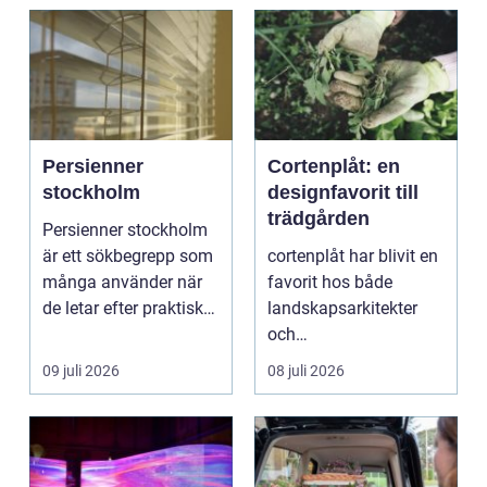
Persienner
Cortenplåt: en
stockholm
designfavorit till
trädgården
Persienner stockholm
är ett sökbegrepp som
cortenplåt har blivit en
många använder när
favorit hos både
de letar efter praktiska
landskapsarkitekter
och snygga so...
och
trädgårdsentusiaster.
09 juli 2026
08 juli 2026
Det är ett m...