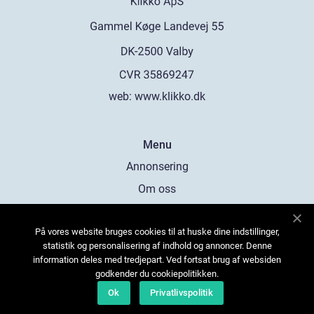
web:
www.klikko.dk
Menu
Annonsering
Om oss
Cookies
På vores website bruges cookies til at huske dine indstillinger,
Kontakta oss
statistik og personalisering af indhold og annoncer. Denne
Sitemap
information deles med tredjepart. Ved fortsat brug af websiden
godkender du cookiepolitikken.
Ok
Privatlivspolitik