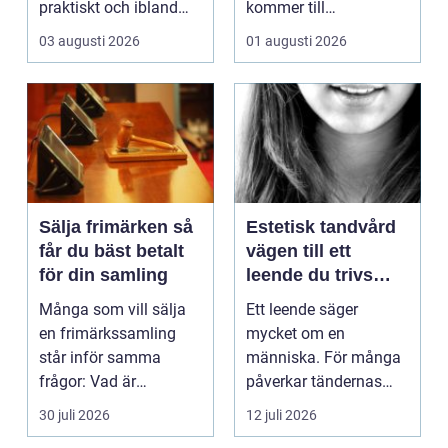
praktiskt och ibland
kommer till
också mer br...
hemförbättr...
03 augusti 2026
01 augusti 2026
Sälja frimärken så
Estetisk tandvård
får du bäst betalt
vägen till ett
för din samling
leende du trivs
med
Många som vill sälja
Ett leende säger
en frimärkssamling
mycket om en
står inför samma
människa. För många
frågor: Vad är
påverkar tändernas
samlingen värd? Var
utseende både
30 juli 2026
12 juli 2026
vänder m...
självförtroendet ...