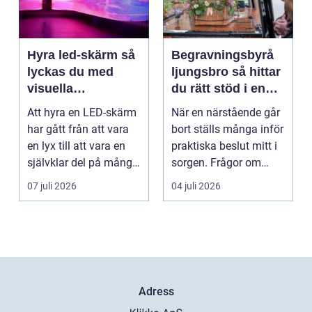
Hyra led-skärm så
Begravningsbyrå
lyckas du med
ljungsbro så hittar
visuella
du rätt stöd i en
upplevelser på
svår tid
Att hyra en LED-skärm
När en närstående går
event
har gått från att vara
bort ställs många inför
en lyx till att vara en
praktiska beslut mitt i
självklar del på många
sorgen. Frågor om
event, m...
ceremoni, ju...
07 juli 2026
04 juli 2026
Adress