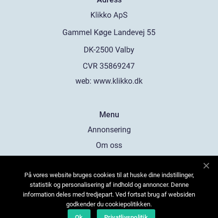
web:
www.klikko.dk
Menu
Annonsering
Om oss
Cookies
På vores website bruges cookies til at huske dine indstillinger,
Kontakta oss
statistik og personalisering af indhold og annoncer. Denne
Sitemap
information deles med tredjepart. Ved fortsat brug af websiden
godkender du cookiepolitikken.
Ok
Privatlivspolitik