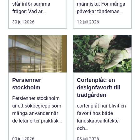
står inför samma
människa. För många
frågor: Vad är
påverkar tändernas
samlingen värd? Var
utseende både
30 juli 2026
12 juli 2026
vänder m...
självförtroendet ...
Persienner
Cortenplåt: en
stockholm
designfavorit till
trädgården
Persienner stockholm
är ett sökbegrepp som
cortenplåt har blivit en
många använder när
favorit hos både
de letar efter praktiska
landskapsarkitekter
och snygga so...
och
trädgårdsentusiaster.
09 juli 2026
08 juli 2026