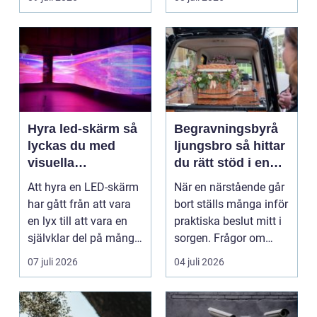
Det är ett m...
Hyra led-skärm så
Begravningsbyrå
lyckas du med
ljungsbro så hittar
visuella
du rätt stöd i en
upplevelser på
svår tid
Att hyra en LED-skärm
När en närstående går
event
har gått från att vara
bort ställs många inför
en lyx till att vara en
praktiska beslut mitt i
självklar del på många
sorgen. Frågor om
event, m...
ceremoni, ju...
07 juli 2026
04 juli 2026