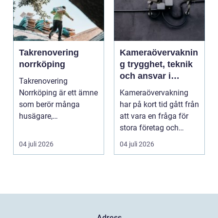
Takrenovering
Kameraövervaknin
norrköping
g trygghet, teknik
och ansvar i
Takrenovering
samma lösning
Norrköping är ett ämne
Kameraövervakning
som berör många
har på kort tid gått från
husägare,
att vara en fråga för
bostadsrättsföreningar
stora företag och
och fastighets...
köpcentrum till ...
04 juli 2026
04 juli 2026
Adress