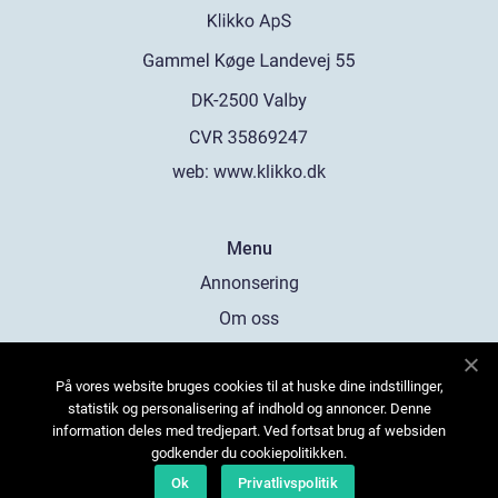
web:
www.klikko.dk
Menu
Annonsering
Om oss
Cookies
På vores website bruges cookies til at huske dine indstillinger,
Kontakta oss
statistik og personalisering af indhold og annoncer. Denne
Sitemap
information deles med tredjepart. Ved fortsat brug af websiden
godkender du cookiepolitikken.
Ok
Privatlivspolitik