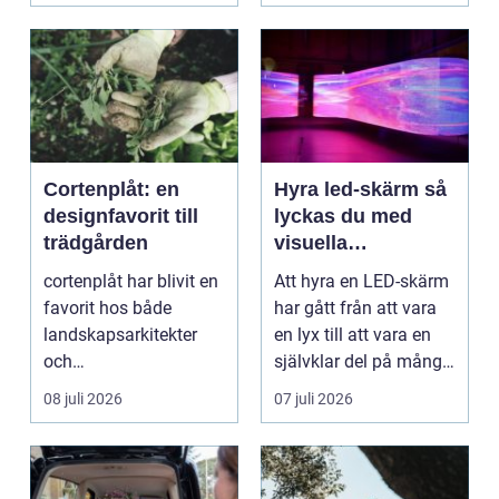
Cortenplåt: en
Hyra led-skärm så
designfavorit till
lyckas du med
trädgården
visuella
upplevelser på
cortenplåt har blivit en
Att hyra en LED-skärm
event
favorit hos både
har gått från att vara
landskapsarkitekter
en lyx till att vara en
och
självklar del på många
trädgårdsentusiaster.
event, m...
08 juli 2026
07 juli 2026
Det är ett m...