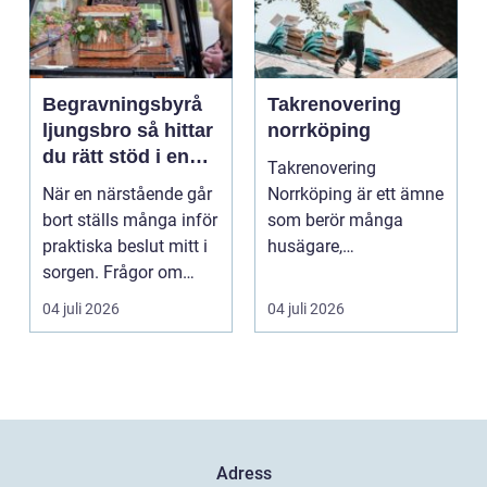
Begravningsbyrå
Takrenovering
ljungsbro så hittar
norrköping
du rätt stöd i en
Takrenovering
svår tid
När en närstående går
Norrköping är ett ämne
bort ställs många inför
som berör många
praktiska beslut mitt i
husägare,
sorgen. Frågor om
bostadsrättsföreningar
ceremoni, ju...
och fastighets...
04 juli 2026
04 juli 2026
Adress