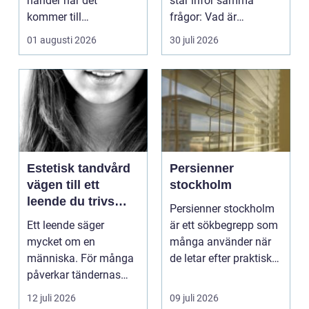
händer när det
står inför samma
kommer till
frågor: Vad är
hemförbättr...
samlingen värd? Var
01 augusti 2026
30 juli 2026
vänder m...
Estetisk tandvård
Persienner
vägen till ett
stockholm
leende du trivs
Persienner stockholm
med
Ett leende säger
är ett sökbegrepp som
mycket om en
många använder när
människa. För många
de letar efter praktiska
påverkar tändernas
och snygga so...
utseende både
12 juli 2026
09 juli 2026
självförtroendet ...