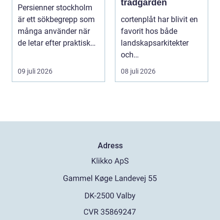
trädgården
Persienner stockholm
är ett sökbegrepp som
cortenplåt har blivit en
många använder när
favorit hos både
de letar efter praktiska
landskapsarkitekter
och snygga so...
och
trädgårdsentusiaster.
09 juli 2026
08 juli 2026
Det är ett m...
Adress