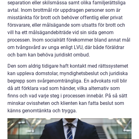
separation eller skilsmässa samt olika familjerättsliga
avtal. Inom brottmål rör uppdragen personer som är
misstänkta för brott och behöver offentlig eller privat
försvarare, eller målsägande som utsatts för brott och
vill ha ett målsägandebiträde vid sin sida genom
processen. Inom socialrätt förekommer bland annat mål
om tvångsvård av unga enligt LVU, där både föräldrar
och barn kan behöva juridiskt ombud.
Den som aldrig tidigare haft kontakt med rättssystemet
kan uppleva domstolar, myndighetsbeslut och juridiska
begrepp som svårgenomträngliga. En advokats roll blir
då att förklara vad som händer, vilka alternativ som
finns och vad varje steg i processen innebär. På så sätt
minskar ovissheten och klienten kan fatta beslut som
känns genomtänkta och trygga.