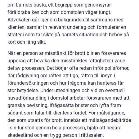
om barnets bästa, ett begrepp som genomsyrar
föräldrabalken och som domstolen väger tungt.
Advokaten går igenom bakgrunden tillsammans med
klienten, samlar in relevant underlag och formulerar en
strategi som tar sikte på barnets situation och behov på
kort och lång sikt.
När en person är misstänkt för brott blir en försvarares
uppdrag att bevaka den misstänktes rättigheter i varje
del av processen. Det börjar ofta redan inför polisförhör,
där rådgivning om rätten att tiga, rätten till insyn i
förundersökningen och hur frågorna kan hanteras får
stor betydelse. Under utredningen och vid en eventuell
huvudförhandling i domstol arbetar försvararen med att
granska bevisning, ifrågasätta brister och lyfta fram
sådant som talar till klientens fördel. För målsägande,
den som utsatts för brott, innebär ett målsägandebiträde
i sin tur stöd genom hela processen, hjälp att begära
skadestånd och en trygg person i rättssalen.