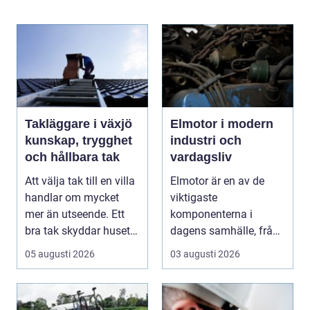
Takläggare i växjö
Elmotor i modern
kunskap, trygghet
industri och
och hållbara tak
vardagsliv
Att välja tak till en villa
Elmotor är en av de
handlar om mycket
viktigaste
mer än utseende. Ett
komponenterna i
bra tak skyddar huset
dagens samhälle, från
mot regn, s...
små hushållsapparater
05 augusti 2026
03 augusti 2026
till stor...