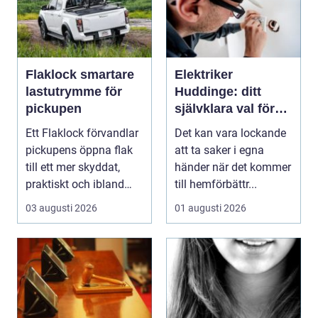
Flaklock smartare
Elektriker
lastutrymme för
Huddinge: ditt
pickupen
självklara val för
säker elinstallation
Ett Flaklock förvandlar
Det kan vara lockande
pickupens öppna flak
att ta saker i egna
till ett mer skyddat,
händer när det kommer
praktiskt och ibland
till hemförbättr...
också mer br...
03 augusti 2026
01 augusti 2026