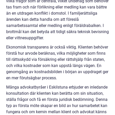
vilka frågor som är centrala, vilket underlag som behöver
tas fram och när förlikning eller medling kan vara bättre
än en utdragen konflikt i domstol. I familjerättsliga
ärenden kan detta handla om att föreslå
samarbetssamtal eller medling enligt föräldrabalken. I
brottmål kan det betyda att tidigt säkra teknisk bevisning
eller vittnesuppgifter.
Ekonomisk transparens är också viktig. Klienten behöver
förstå hur arvode beräknas, vilka möjligheter som finns
till rättsskydd via försäkring eller rättshjälp från staten,
och vilka kostnader som kan uppstå längs vägen. En
genomgång av kostnadsbilden i början av uppdraget ger
en mer förutsägbar process.
Många advokatbyråer i Eskilstuna erbjuder en inledande
konsultation där klienten kan berätta om sin situation,
ställa frågor och få en första juridisk bedömning. Denna
typ av första möte skapar en bild av hur samarbetet kan
fungera och om kemin mellan klient och advokat känns