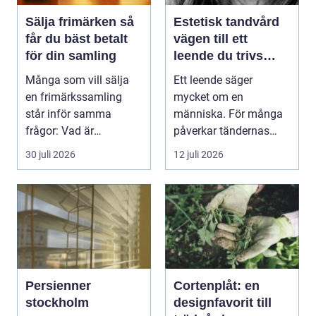
Sälja frimärken så
Estetisk tandvård
får du bäst betalt
vägen till ett
för din samling
leende du trivs
med
Många som vill sälja
Ett leende säger
en frimärkssamling
mycket om en
står inför samma
människa. För många
frågor: Vad är
påverkar tändernas
samlingen värd? Var
utseende både
30 juli 2026
12 juli 2026
vänder m...
självförtroendet ...
Persienner
Cortenplåt: en
stockholm
designfavorit till