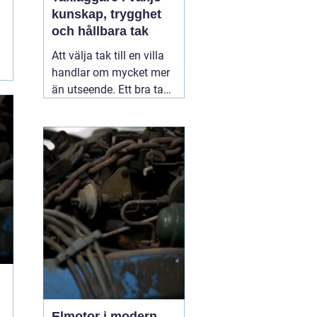
kunskap, trygghet
och hållbara tak
Att välja tak till en villa
handlar om mycket mer
än utseende. Ett bra tak
skyddar huset mot regn,
snö, blåst och fukt, och
påverkar både
inomhusklimat och
ekonomi. I en stad med
skiftande väder som
Växjö blir valet av
material, utförande
05
augusti 2026
Elmotor i modern