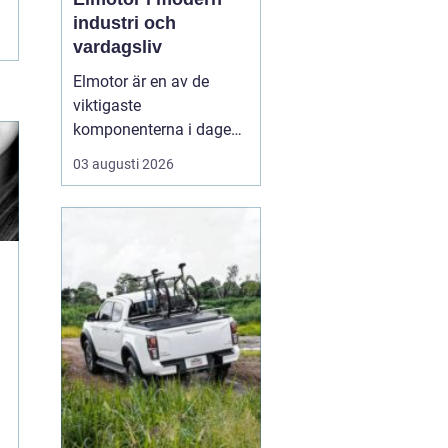
industri och
vardagsliv
Elmotor är en av de
viktigaste
komponenterna i dagens
samhälle, från små
03 augusti 2026
hushållsapparater till
stora industrimaskiner.
En väl vald och rätt
skött
elmotor kan
ge hög
driftsäkerhet, lägre ...
u
e