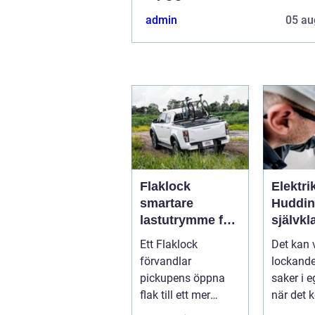
admin
05 au
Flaklock
Elektri
smartare
Hudding
lastutrymme för
självkl
pickupen
säker
Ett Flaklock
Det kan 
elinsta
förvandlar
lockande
pickupens öppna
saker i 
flak till ett mer
när det 
skyddat, praktiskt
hemförbät