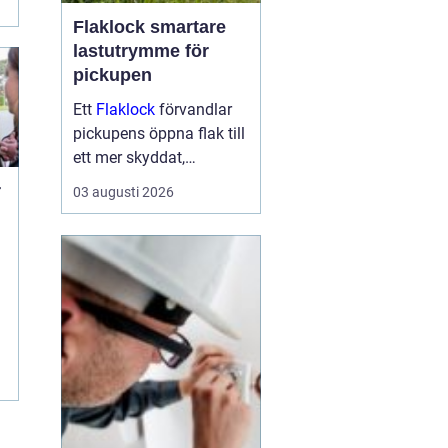
Flaklock smartare
lastutrymme för
pickupen
Ett
Flaklock
förvandlar
pickupens öppna flak till
ett mer skyddat,
praktiskt och ibland
r
03 augusti 2026
också mer bränslesnålt
lastutrymme. För många
är skillnaden tydlig
d
redan efter första
veckan: mindre stök,
torrar...
r