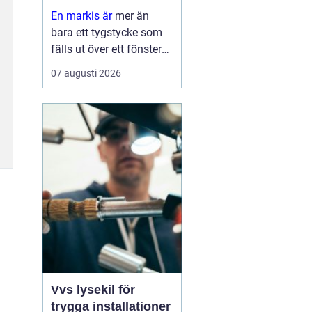
hem
En markis är
mer än
bara ett tygstycke som
fälls ut över ett fönster
eller en altan. Rätt utvalt
07 augusti 2026
solskydd kan sänka
inomhustemperaturen,
skydda möbler och golv
mot blekning och
samtidigt ge huset et...
Vvs lysekil för
trygga installationer