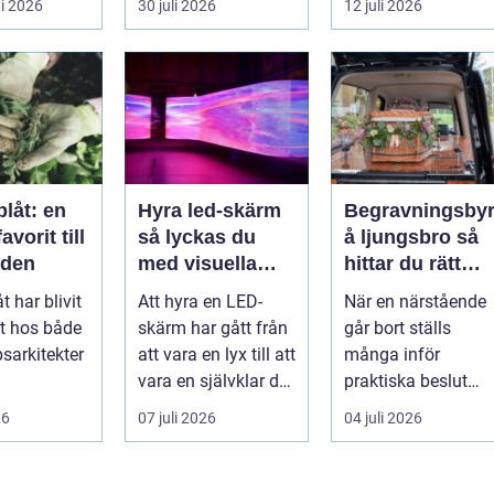
i 2026
30 juli 2026
12 juli 2026
samlingen värd?
både
Var vänder m...
självförtroendet ...
låt: en
Hyra led-skärm
Begravningsby
vorit till
så lyckas du
å ljungsbro så
rden
med visuella
hittar du rätt
upplevelser på
stöd i en svår ti
t har blivit
Att hyra en LED-
När en närstående
event
it hos både
skärm har gått från
går bort ställs
sarkitekter
att vara en lyx till att
många inför
vara en självklar del
praktiska beslut
sentusiaste
på många event,
mitt i sorgen. Frågo
26
07 juli 2026
04 juli 2026
ett m...
m...
om ceremoni, ju...