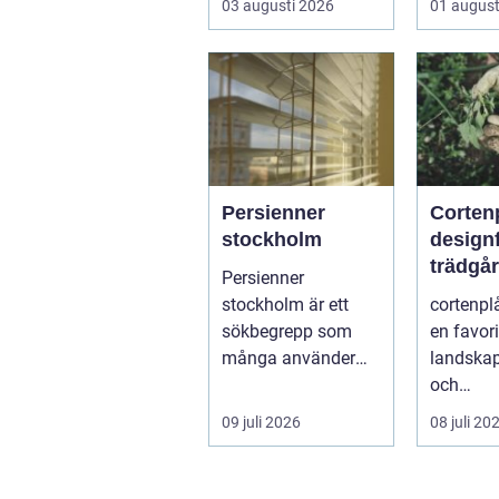
03 augusti 2026
01 august
och ibland också
mer br...
Persienner
Cortenp
stockholm
designfa
trädgå
Persienner
stockholm är ett
cortenplå
sökbegrepp som
en favor
många använder
landskap
när de letar efter
och
praktiska och
trädgård
09 juli 2026
08 juli 20
snygga so...
r. Det är 