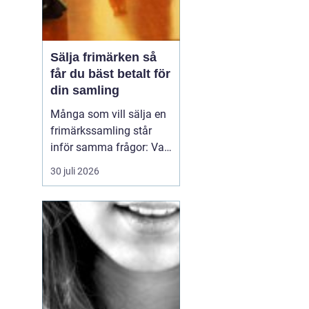
Sälja frimärken så
får du bäst betalt för
din samling
Många som vill sälja en
frimärkssamling står
inför samma frågor: Vad
är samlingen värd? Var
30 juli 2026
vänder man sig? Och hur
undviker man att sälja
för billigt? Oavsett om
samlingen är egen, ärvd
eller del av ett dödsbo
går det att skapa
ordning, få en rättvi...