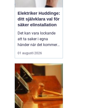
Elektriker Huddinge:
ditt självklara val för
säker elinstallation
Det kan vara lockande
att ta saker i egna
händer när det kommer
till hemförbättringar,
01 augusti 2026
men när det handlar om
elinstallationer är det
alltid bäst att vända sig
till ett proffs. I Huddinge
finns det många ...