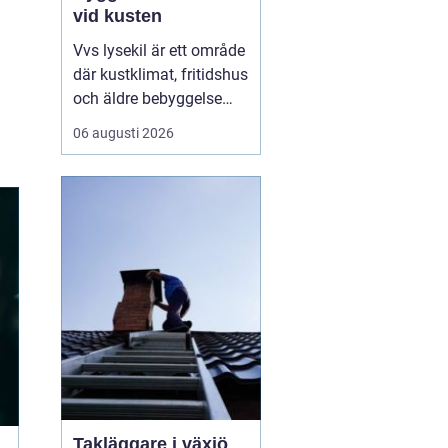
vid kusten
Vvs lysekil är ett område
där kustklimat, fritidshus
och äldre bebyggelse
ställer extra höga krav
06 augusti 2026
på rörarbeten,
värmesystem och
vatteninstallationer.
Många fastighetsägare
upplever en blandning
av återkommande
säsongsproblem, akuta
läckage och behov...
Takläggare i växjö