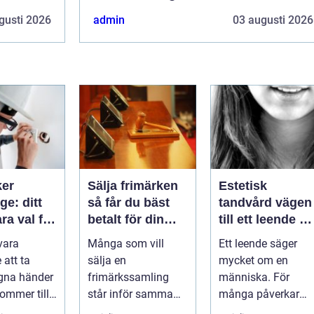
gusti 2026
admin
03 augusti 2026
ker
Sälja frimärken
Estetisk
e: ditt
så får du bäst
tandvård vägen
ara val för
betalt för din
till ett leende d
samling
trivs med
vara
Många som vill
Ett leende säger
llation
 att ta
sälja en
mycket om en
egna händer
frimärkssamling
människa. För
kommer till
står inför samma
många påverkar
tr...
frågor: Vad är
tändernas utseend