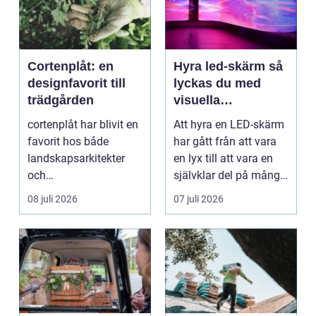
Cortenplåt: en
Hyra led-skärm så
designfavorit till
lyckas du med
trädgården
visuella
upplevelser på
cortenplåt har blivit en
Att hyra en LED-skärm
event
favorit hos både
har gått från att vara
landskapsarkitekter
en lyx till att vara en
och
självklar del på många
trädgårdsentusiaster.
event, m...
08 juli 2026
07 juli 2026
Det är ett m...