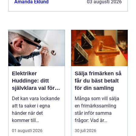
Amanda Eklund
03 augusti 2026
Elektriker
Sälja frimärken så
Huddinge: ditt
får du bäst betalt
självklara val för
för din samling
säker elinstallation
Det kan vara lockande
Många som vill sälja
att ta saker i egna
en frimärkssamling
händer när det
står inför samma
kommer till
frågor: Vad är
hemförbättr...
samlingen värd? Var
01 augusti 2026
30 juli 2026
vänder m...