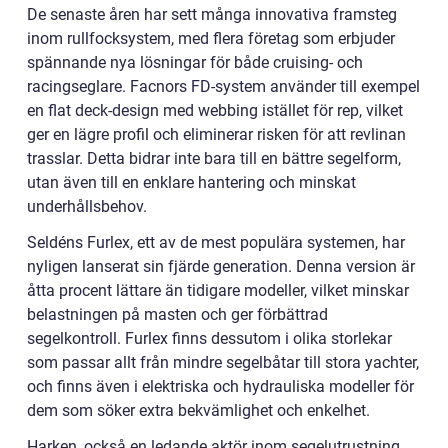
De senaste åren har sett många innovativa framsteg
inom rullfocksystem, med flera företag som erbjuder
spännande nya lösningar för både cruising- och
racingseglare. Facnors FD-system använder till exempel
en flat deck-design med webbing istället för rep, vilket
ger en lägre profil och eliminerar risken för att revlinan
trasslar. Detta bidrar inte bara till en bättre segelform,
utan även till en enklare hantering och minskat
underhållsbehov.
Seldéns Furlex, ett av de mest populära systemen, har
nyligen lanserat sin fjärde generation. Denna version är
åtta procent lättare än tidigare modeller, vilket minskar
belastningen på masten och ger förbättrad
segelkontroll. Furlex finns dessutom i olika storlekar
som passar allt från mindre segelbåtar till stora yachter,
och finns även i elektriska och hydrauliska modeller för
dem som söker extra bekvämlighet och enkelhet.
Harken, också en ledande aktör inom segelutrustning,