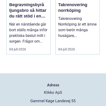
Begravningsbyrå
Takrenovering
ljungsbro så hittar
norrköping
du rätt stöd i en
Takrenovering
svår tid
När en närstående går
Norrköping är ett ämne
bort ställs många inför
som berör många
praktiska beslut mitt i
husägare,
sorgen. Frågor om
bostadsrättsföreningar
ceremoni, ju...
och fastighets...
04 juli 2026
04 juli 2026
Adress