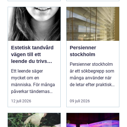
Estetisk tandvård
Persienner
vägen till ett
stockholm
leende du trivs
Persienner stockholm
med
Ett leende säger
är ett sökbegrepp som
mycket om en
många använder när
människa. För många
de letar efter praktiska
påverkar tändernas
och snygga so...
utseende både
12 juli 2026
09 juli 2026
självförtroendet ...