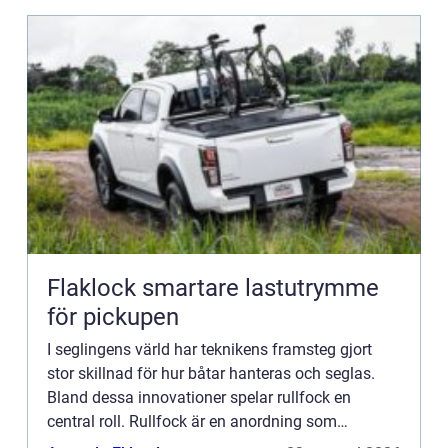
Flaklock smartare lastutrymme
för pickupen
I seglingens värld har teknikens framsteg gjort
stor skillnad för hur båtar hanteras och seglas.
Bland dessa innovationer spelar rullfock en
central roll. Rullfock är en anordning som
möjliggör att seglet kan rullas in ...