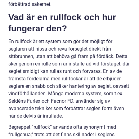
förbättrad säkerhet.
Vad är en rullfock och hur
fungerar den?
En rullfock är ett system som gör det möjligt för
seglaren att hissa och reva förseglet direkt från
sittbrunnen, utan att behöva gå fram på fördäck. Detta
sker genom en rulle som är installerad vid förstaget, där
seglet smidigt kan rullas runt och förvaras. En av de
främsta fördelarna med rullfockar är att de erbjuder
seglare en snabb och säker hantering av seglet, oavsett
vindförhållanden. Många moderna system, som t.ex.
Seldéns Furlex och Facnor FD, använder sig av
avancerade tekniker som förbättrar seglen form även
när de delvis är inrullade.
Begreppet ”rullfock” används ofta synonymt med
”rullgenua,” trots att det finns skillnader i seglens