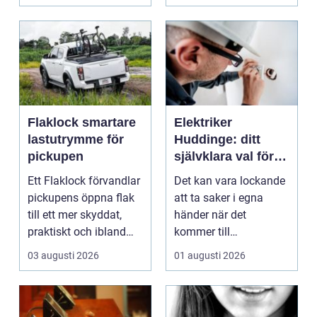
till stor...
Flaklock smartare
Elektriker
lastutrymme för
Huddinge: ditt
pickupen
självklara val för
säker elinstallation
Ett Flaklock förvandlar
Det kan vara lockande
pickupens öppna flak
att ta saker i egna
till ett mer skyddat,
händer när det
praktiskt och ibland
kommer till
också mer br...
hemförbättr...
03 augusti 2026
01 augusti 2026