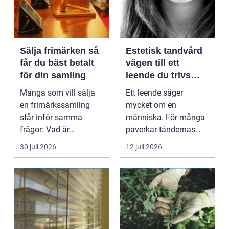
Sälja frimärken så
Estetisk tandvård
får du bäst betalt
vägen till ett
för din samling
leende du trivs
med
Många som vill sälja
Ett leende säger
en frimärkssamling
mycket om en
står inför samma
människa. För många
frågor: Vad är
påverkar tändernas
samlingen värd? Var
utseende både
30 juli 2026
12 juli 2026
vänder m...
självförtroendet ...