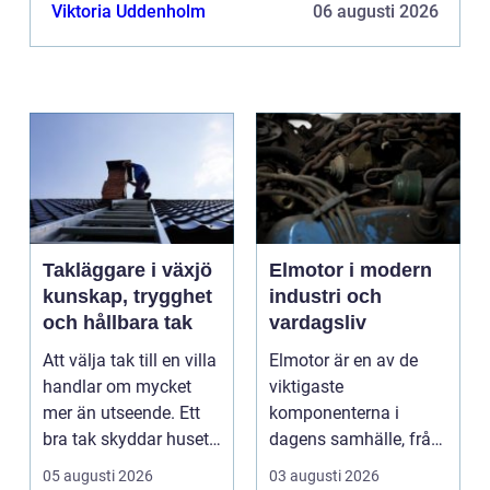
Viktoria Uddenholm
06 augusti 2026
Takläggare i växjö
Elmotor i modern
kunskap, trygghet
industri och
och hållbara tak
vardagsliv
Att välja tak till en villa
Elmotor är en av de
handlar om mycket
viktigaste
mer än utseende. Ett
komponenterna i
bra tak skyddar huset
dagens samhälle, från
mot regn, s...
små hushållsapparater
05 augusti 2026
03 augusti 2026