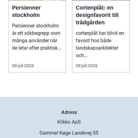
Persienner
Cortenplåt: en
stockholm
designfavorit till
trädgården
Persienner stockholm
är ett sökbegrepp som
cortenplåt har blivit en
många använder när
favorit hos både
de letar efter praktiska
landskapsarkitekter
och snygga so...
och
trädgårdsentusiaster.
09 juli 2026
08 juli 2026
Det är ett m...
Adress