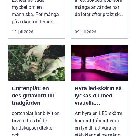
mycket om en
många använder när
människa. För många
de letar efter praktiska
påverkar tändernas
och snygga so...
utseende både
12 juli 2026
09 juli 2026
självförtroendet ...
Cortenplåt: en
Hyra led-skärm så
designfavorit till
lyckas du med
trädgården
visuella
upplevelser på
cortenplåt har blivit en
Att hyra en LED-skärm
event
favorit hos både
har gått från att vara
landskapsarkitekter
en lyx till att vara en
och
självklar del på många