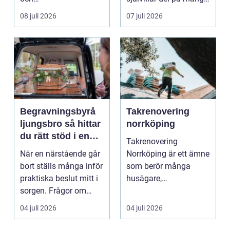
trädgårdsentusiaster.
event, m...
08 juli 2026
07 juli 2026
Det är ett m...
Begravningsbyrå
Takrenovering
ljungsbro så hittar
norrköping
du rätt stöd i en
Takrenovering
svår tid
När en närstående går
Norrköping är ett ämne
bort ställs många inför
som berör många
praktiska beslut mitt i
husägare,
sorgen. Frågor om
bostadsrättsföreningar
ceremoni, ju...
och fastighets...
04 juli 2026
04 juli 2026