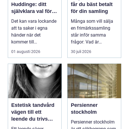
Huddinge: ditt
får du bäst betalt
självklara val för
för din samling
säker elinstallation
Det kan vara lockande
Många som vill sälja
att ta saker i egna
en frimärkssamling
händer när det
står inför samma
kommer till
frågor: Vad är
hemförbättr...
samlingen värd? Var
01 augusti 2026
30 juli 2026
vänder m...
Estetisk tandvård
Persienner
vägen till ett
stockholm
leende du trivs
Persienner stockholm
med
Ett leende säger
är ett sökbegrepp som