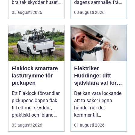
bra tak skyddar huset
dagens samhälle, från
mot regn, s...
små hushållsapparater
05 augusti 2026
03 augusti 2026
till stor...
Flaklock smartare
Elektriker
lastutrymme för
Huddinge: ditt
pickupen
självklara val för
säker elinstallation
Ett Flaklock förvandlar
Det kan vara lockande
pickupens öppna flak
att ta saker i egna
till ett mer skyddat,
händer när det
praktiskt och ibland
kommer till
också mer br...
hemförbättr...
03 augusti 2026
01 augusti 2026