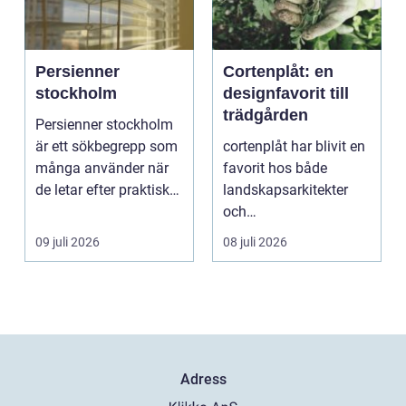
Persienner
Cortenplåt: en
stockholm
designfavorit till
trädgården
Persienner stockholm
är ett sökbegrepp som
cortenplåt har blivit en
många använder när
favorit hos både
de letar efter praktiska
landskapsarkitekter
och snygga so...
och
trädgårdsentusiaster.
09 juli 2026
08 juli 2026
Det är ett m...
Adress