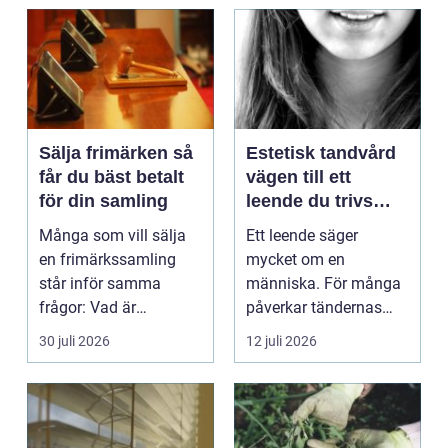
Sälja frimärken så
Estetisk tandvård
får du bäst betalt
vägen till ett
för din samling
leende du trivs
med
Många som vill sälja
Ett leende säger
en frimärkssamling
mycket om en
står inför samma
människa. För många
frågor: Vad är
påverkar tändernas
samlingen värd? Var
utseende både
30 juli 2026
12 juli 2026
vänder m...
självförtroendet ...