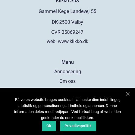
web:
www.klikko.dk
Menu
Annonsering
Om oss
Cookies
På vores website bruges cookies til at huske dine indstillinger,
Kontakta oss
statistik og personalisering af indhold og annoncer. Denne
Sitemap
information deles med tredjepart. Ved fortsat brug af websiden
godkender du cookiepolitikken.
Ok
Privatlivspolitik