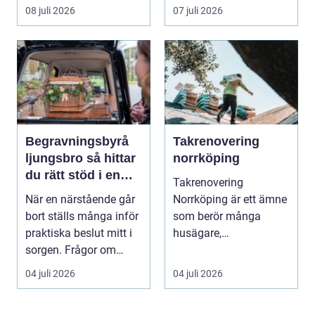
trädgårdsentusiaster.
event, m...
08 juli 2026
07 juli 2026
Det är ett m...
Begravningsbyrå
Takrenovering
ljungsbro så hittar
norrköping
du rätt stöd i en
Takrenovering
svår tid
När en närstående går
Norrköping är ett ämne
bort ställs många inför
som berör många
praktiska beslut mitt i
husägare,
sorgen. Frågor om
bostadsrättsföreningar
ceremoni, ju...
och fastighets...
04 juli 2026
04 juli 2026