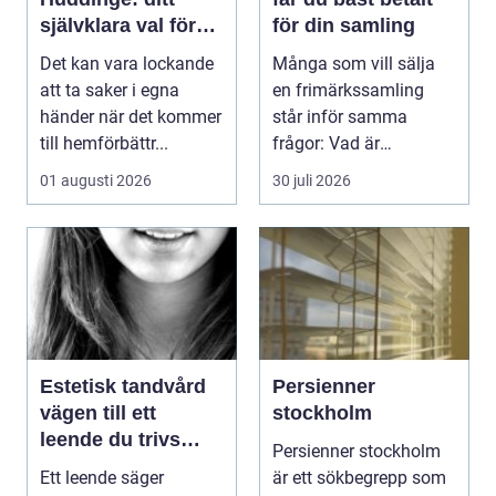
självklara val för
för din samling
säker elinstallation
Det kan vara lockande
Många som vill sälja
att ta saker i egna
en frimärkssamling
händer när det kommer
står inför samma
till hemförbättr...
frågor: Vad är
samlingen värd? Var
01 augusti 2026
30 juli 2026
vänder m...
Estetisk tandvård
Persienner
vägen till ett
stockholm
leende du trivs
Persienner stockholm
med
Ett leende säger
är ett sökbegrepp som