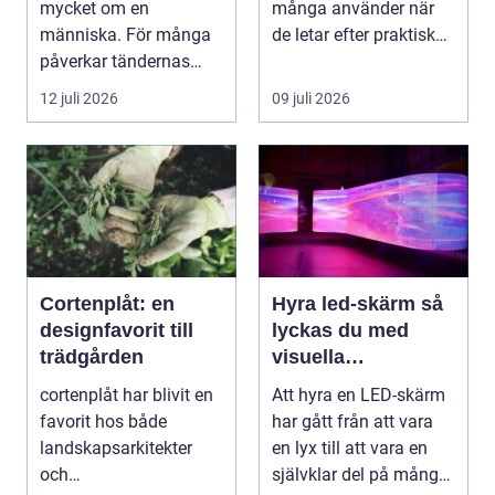
mycket om en
många använder när
människa. För många
de letar efter praktiska
påverkar tändernas
och snygga so...
utseende både
12 juli 2026
09 juli 2026
självförtroendet ...
Cortenplåt: en
Hyra led-skärm så
designfavorit till
lyckas du med
trädgården
visuella
upplevelser på
cortenplåt har blivit en
Att hyra en LED-skärm
event
favorit hos både
har gått från att vara
landskapsarkitekter
en lyx till att vara en
och
självklar del på många