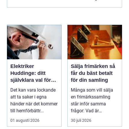
Elektriker
Sälja frimärken så
Huddinge: ditt
får du bäst betalt
självklara val för
för din samling
säker elinstallation
Det kan vara lockande
Många som vill sälja
att ta saker i egna
en frimärkssamling
händer när det kommer
står inför samma
till hemförbättr...
frågor: Vad är
samlingen värd? Var
01 augusti 2026
30 juli 2026
vänder m...