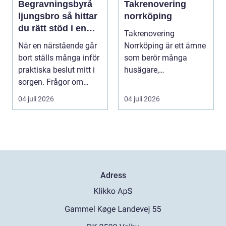
Begravningsbyrå
Takrenovering
ljungsbro så hittar
norrköping
du rätt stöd i en
Takrenovering
svår tid
När en närstående går
Norrköping är ett ämne
bort ställs många inför
som berör många
praktiska beslut mitt i
husägare,
sorgen. Frågor om
bostadsrättsföreningar
ceremoni, ju...
och fastighets...
04 juli 2026
04 juli 2026
Adress