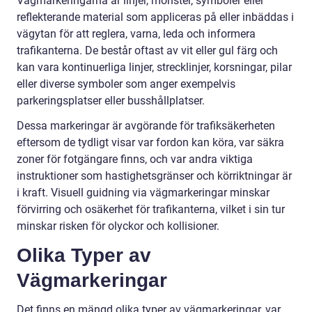
Vägmarkeringarna är linjer, mönster, symboler eller
reflekterande material som appliceras på eller inbäddas i
vägytan för att reglera, varna, leda och informera
trafikanterna. De består oftast av vit eller gul färg och
kan vara kontinuerliga linjer, strecklinjer, korsningar, pilar
eller diverse symboler som anger exempelvis
parkeringsplatser eller busshållplatser.
Dessa markeringar är avgörande för trafiksäkerheten
eftersom de tydligt visar var fordon kan köra, var säkra
zoner för fotgängare finns, och var andra viktiga
instruktioner som hastighetsgränser och körriktningar är
i kraft. Visuell guidning via vägmarkeringar minskar
förvirring och osäkerhet för trafikanterna, vilket i sin tur
minskar risken för olyckor och kollisioner.
Olika Typer av
Vägmarkeringar
Det finns en mängd olika typer av vägmarkeringar, var