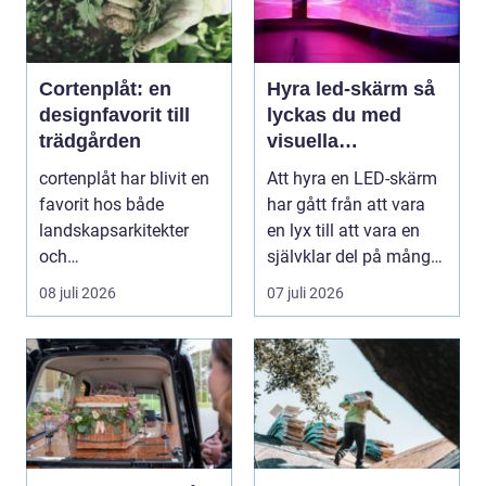
Cortenplåt: en
Hyra led-skärm så
designfavorit till
lyckas du med
trädgården
visuella
upplevelser på
cortenplåt har blivit en
Att hyra en LED-skärm
event
favorit hos både
har gått från att vara
landskapsarkitekter
en lyx till att vara en
och
självklar del på många
trädgårdsentusiaster.
event, m...
08 juli 2026
07 juli 2026
Det är ett m...