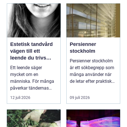
Estetisk tandvård
Persienner
vägen till ett
stockholm
leende du trivs
Persienner stockholm
med
Ett leende säger
är ett sökbegrepp som
mycket om en
många använder när
människa. För många
de letar efter praktiska
påverkar tändernas
och snygga so...
utseende både
12 juli 2026
09 juli 2026
självförtroendet ...