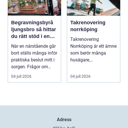
Begravningsbyrå
Takrenovering
ljungsbro så hittar
norrköping
du rätt stöd i en
Takrenovering
svår tid
När en närstående går
Norrköping är ett ämne
bort ställs många inför
som berör många
praktiska beslut mitt i
husägare,
sorgen. Frågor om
bostadsrättsföreningar
ceremoni, ju...
och fastighets...
04 juli 2026
04 juli 2026
Adress