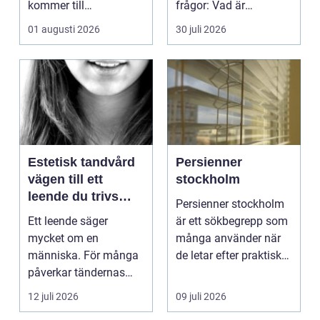
kommer till
frågor: Vad är
hemförbättr...
samlingen värd? Var
01 augusti 2026
30 juli 2026
vänder m...
Estetisk tandvård
Persienner
vägen till ett
stockholm
leende du trivs
Persienner stockholm
med
Ett leende säger
är ett sökbegrepp som
mycket om en
många använder när
människa. För många
de letar efter praktiska
påverkar tändernas
och snygga so...
utseende både
12 juli 2026
09 juli 2026
självförtroendet ...