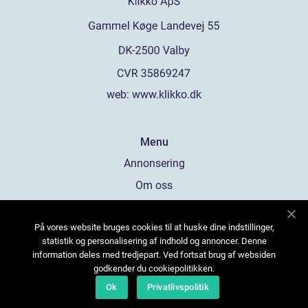
web:
www.klikko.dk
Menu
Annonsering
Om oss
Cookies
På vores website bruges cookies til at huske dine indstillinger,
Kontakta oss
statistik og personalisering af indhold og annoncer. Denne
Sitemap
information deles med tredjepart. Ved fortsat brug af websiden
godkender du cookiepolitikken.
Ok
Privatlivspolitik