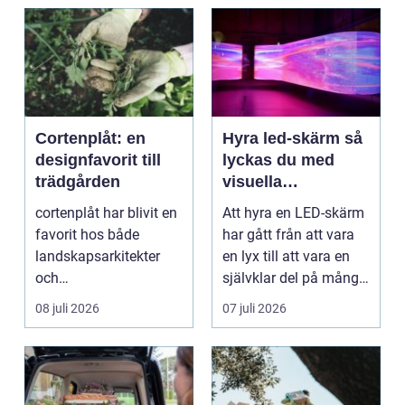
Cortenplåt: en
Hyra led-skärm så
designfavorit till
lyckas du med
trädgården
visuella
upplevelser på
cortenplåt har blivit en
Att hyra en LED-skärm
event
favorit hos både
har gått från att vara
landskapsarkitekter
en lyx till att vara en
och
självklar del på många
trädgårdsentusiaster.
event, m...
08 juli 2026
07 juli 2026
Det är ett m...