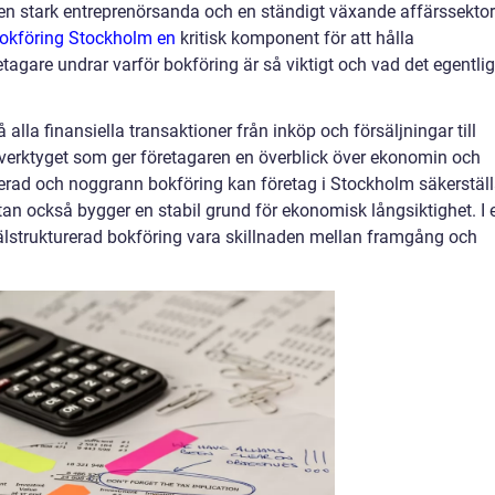
en stark entreprenörsanda och en ständigt växande affärssektor
bokföring Stockholm en
kritisk komponent för att hålla
agare undrar varför bokföring är så viktigt och vad det egentli
 alla finansiella transaktioner från inköp och försäljningar till
r verktyget som ger företagaren en överblick över ekonomin och
erad och noggrann bokföring kan företag i Stockholm säkerstäl
utan också bygger en stabil grund för ekonomisk långsiktighet. I 
älstrukturerad bokföring vara skillnaden mellan framgång och