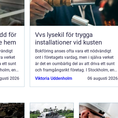
Vvs lysekil för trygga
re hem
installationer vid kusten
vändigt
Bokföring anses ofta vara ett nödvändigt
va verket
ont i företagets vardag, men i själva verket
a ett sunt
är det en oumbärlig del av att driva ett sunt
kholm, en
och framgångsrikt företag. I Stockholm, en
stad fylld av dynamiska f&oum...
gusti 2026
Viktoria Uddenholm
06 augusti 2026