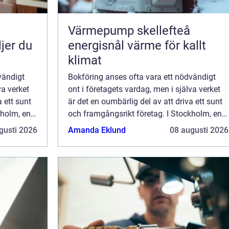
Värmepump skellefteå
ljer du
energisnål värme för kallt
klimat
vändigt
Bokföring anses ofta vara ett nödvändigt
va verket
ont i företagets vardag, men i själva verket
a ett sunt
är det en oumbärlig del av att driva ett sunt
kholm, en
och framgångsrikt företag. I Stockholm, en
stad fylld av dynamiska f&oum...
gusti 2026
Amanda Eklund
08 augusti 2026