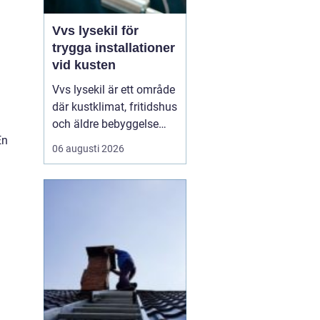
Vvs lysekil för
trygga installationer
vid kusten
Vvs lysekil är ett område
där kustklimat, fritidshus
och äldre bebyggelse
En
ställer extra höga krav
06 augusti 2026
på rörarbeten,
värmesystem och
vatteninstallationer.
Många fastighetsägare
upplever en blandning
av återkommande
säsongsproblem, akuta
läckage och behov...