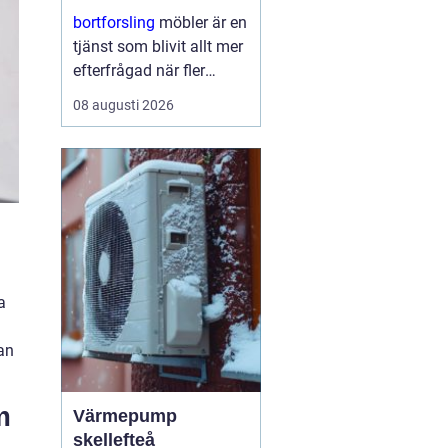
hjälp
bortforsling
möbler är en
tjänst som blivit allt mer
efterfrågad när fler
prioriterar ordning,
08 augusti 2026
hållbarhet och
tidsbesparing i
vardagen. Många
upptäcker hur mycket
energi som ...
a
kan
m
Värmepump
skellefteå