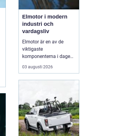
Elmotor i modern
industri och
vardagsliv
Elmotor är en av de
viktigaste
komponenterna i dagens
samhälle, från små
03 augusti 2026
hushållsapparater till
stora industrimaskiner.
En väl vald och rätt
skött
elmotor kan
ge hög
driftsäkerhet, lägre ...