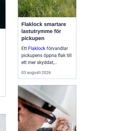
Flaklock smartare
lastutrymme för
pickupen
Ett
Flaklock
förvandlar
pickupens öppna flak till
ett mer skyddat,
praktiskt och ibland
03 augusti 2026
också mer bränslesnålt
lastutrymme. För många
är skillnaden tydlig
redan efter första
veckan: mindre stök,
torrar...