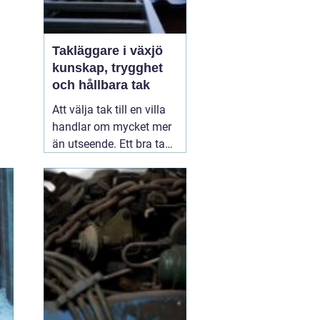
Takläggare i växjö
kunskap, trygghet
och hållbara tak
Att välja tak till en villa
handlar om mycket mer
än utseende. Ett bra tak
skyddar huset mot regn,
snö, blåst och fukt, och
påverkar både
inomhusklimat och
ekonomi. I en stad med
skiftande väder som
Växjö blir valet av
material, utförande
05
augusti 2026