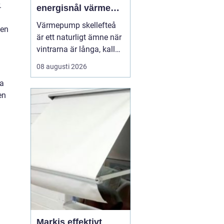
.
energisnål värme
för kallt klimat
Värmepump skellefteå
gen
är ett naturligt ämne när
vintrarna är långa, kalla
och energikostnaderna
08 augusti 2026
stiger. Många husägare
la
och fastighetsägare letar
en
efter smarta sätt att
minska elräkningen utan
att tumma på
komforten. En modern
värmepump kan ge trygg
vär...
Markis effektivt