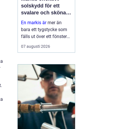
solskydd för ett
svalare och skönare
hem
En markis är
mer än
bara ett tygstycke som
fälls ut över ett fönster
eller en altan. Rätt utvalt
07 augusti 2026
solskydd kan sänka
inomhustemperaturen,
la
skydda möbler och golv
r
mot blekning och
samtidigt ge huset et...
t.
ga