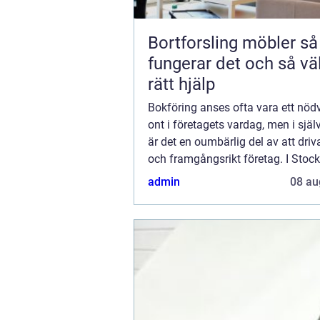
Bortforsling möbler så
fungerar det och så vä
rätt hjälp
Bokföring anses ofta vara ett nöd
ont i företagets vardag, men i själ
är det en oumbärlig del av att driv
och framgångsrikt företag. I Stoc
stad fylld av dynamiska f&oum...
admin
08 au