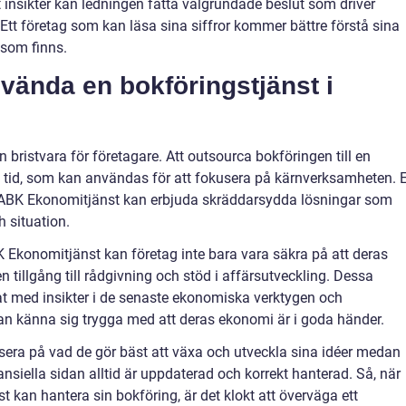
 insikter kan ledningen fatta välgrundade beslut som driver
. Ett företag som kan läsa sina siffror kommer bättre förstå sina
 som finns.
vända en bokföringstjänst i
 bristvara för företagare. Att outsourca bokföringen till en
lig tid, som kan användas för att fokusera på kärnverksamheten. 
 ABK Ekonomitjänst kan erbjuda skräddarsydda lösningar som
 situation.
Ekonomitjänst kan företag inte bara vara säkra på att deras
n tillgång till rådgivning och stöd i affärsutveckling. Dessa
at med insikter i de senaste ekonomiska verktygen och
 kan känna sig trygga med att deras ekonomi är i goda händer.
era på vad de gör bäst att växa och utveckla sina idéer medan
nansiella sidan alltid är uppdaterad och korrekt hanterad. Så, när
t kan hantera sin bokföring, är det klokt att överväga ett