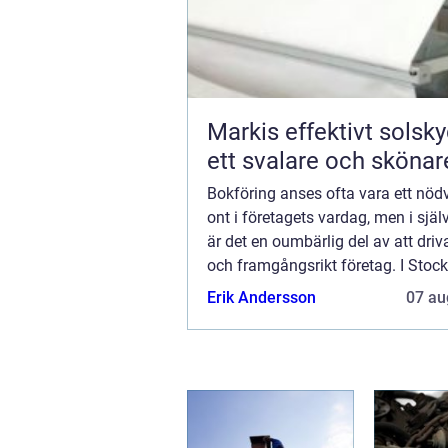
Markis effektivt solskydd för
ett svalare och sköna
Bokföring anses ofta vara ett nöd
ont i företagets vardag, men i själ
är det en oumbärlig del av att driv
och framgångsrikt företag. I Stoc
stad fylld av dynamiska f&oum...
Erik Andersson
07 au