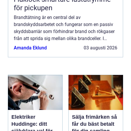
för pickupen
Brandtätning är en central del av
brandskyddsarbetet och fungerar som en passiv
skyddsbarriär som förhindrar brand och rökgaser
från att sprida sig mellan olika brandceller. I
Skåne har betydelsen av effektiv bran...
Amanda Eklund
03 augusti 2026
Elektriker
Sälja frimärken så
Huddinge: ditt
får du bäst betalt
självklara val för
för din samling