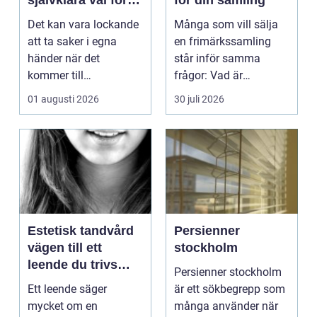
säker elinstallation
Det kan vara lockande
Många som vill sälja
att ta saker i egna
en frimärkssamling
händer när det
står inför samma
kommer till
frågor: Vad är
hemförbättr...
samlingen värd? Var
01 augusti 2026
30 juli 2026
vänder m...
Estetisk tandvård
Persienner
vägen till ett
stockholm
leende du trivs
Persienner stockholm
med
Ett leende säger
är ett sökbegrepp som
mycket om en
många använder när