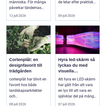
människa. För många
de letar efter praktiska
påverkar tändernas
och snygga so...
utseende både
12 juli 2026
09 juli 2026
självförtroendet ...
Cortenplåt: en
Hyra led-skärm så
designfavorit till
lyckas du med
trädgården
visuella
upplevelser på
cortenplåt har blivit en
Att hyra en LED-skärm
event
favorit hos både
har gått från att vara
landskapsarkitekter
en lyx till att vara en
och
självklar del på många
trädgårdsentusiaster.
event, m...
08 juli 2026
07 juli 2026