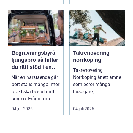
Det är ett m...
Begravningsbyrå
Takrenovering
ljungsbro så hittar
norrköping
du rätt stöd i en
Takrenovering
svår tid
När en närstående går
Norrköping är ett ämne
bort ställs många inför
som berör många
praktiska beslut mitt i
husägare,
sorgen. Frågor om
bostadsrättsföreningar
ceremoni, ju...
och fastighets...
04 juli 2026
04 juli 2026