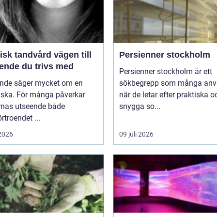
k tandvård vägen till
Persienner stockholm
eende du trivs med
Persienner stockholm är ett
eende säger mycket om en
sökbegrepp som många anv
ska. För många påverkar
när de letar efter praktiska o
rnas utseende både
snygga so...
örtroendet ...
 2026
09 juli 2026