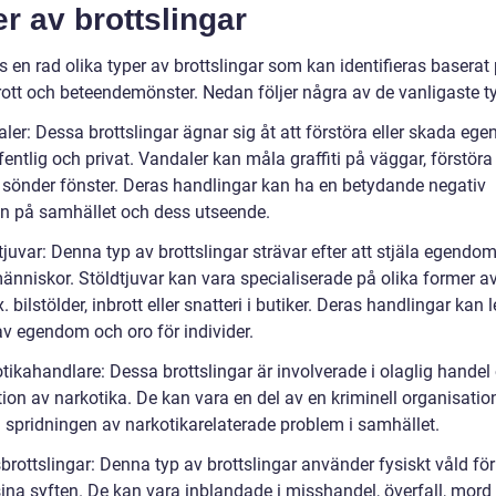
r av brottslingar
s en rad olika typer av brottslingar som kan identifieras baserat
rott och beteendemönster. Nedan följer några av de vanligaste t
ler: Dessa brottslingar ägnar sig åt att förstöra eller skada eg
entlig och privat. Vandaler kan måla graffiti på väggar, förstör
lå sönder fönster. Deras handlingar kan ha en betydande negativ
n på samhället och dess utseende.
tjuvar: Denna typ av brottslingar strävar efter att stjäla egendom
nniskor. Stöldtjuvar kan vara specialiserade på olika former av 
. bilstölder, inbrott eller snatteri i butiker. Deras handlingar kan le
av egendom och oro för individer.
tikahandlare: Dessa brottslingar är involverade i olaglig handel
tion av narkotika. De kan vara en del av en kriminell organisatio
ll spridningen av narkotikarelaterade problem i samhället.
brottslingar: Denna typ av brottslingar använder fysiskt våld för
ina syften. De kan vara inblandade i misshandel, överfall, mord 