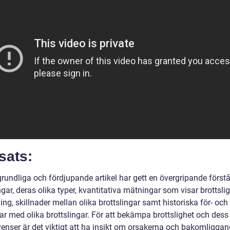
sats:
rundliga och fördjupande artikel har gett en övergripande först
ngar, deras olika typer, kvantitativa mätningar som visar brottsli
ng, skillnader mellan olika brottslingar samt historiska för- och
ar med olika brottslingar. För att bekämpa brottslighet och dess
enser är det viktigt att ha insikt om orsakerna och bakomligga