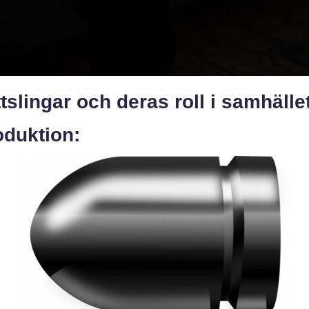
tslingar och deras roll i samhälle
oduktion: