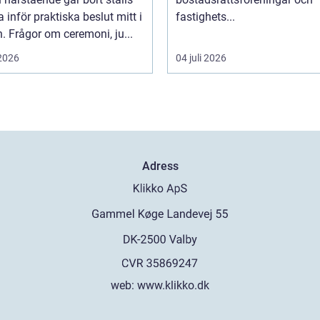
inför praktiska beslut mitt i
fastighets...
. Frågor om ceremoni, ju...
 2026
04 juli 2026
Adress
web:
www.klikko.dk