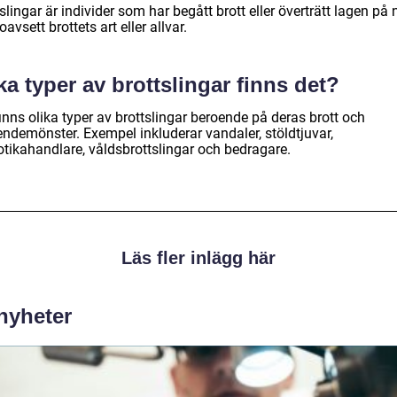
slingar är individer som har begått brott eller överträtt lagen på
 oavsett brottets art eller allvar.
ka typer av brottslingar finns det?
inns olika typer av brottslingar beroende på deras brott och
endemönster. Exempel inkluderar vandaler, stöldtjuvar,
otikahandlare, våldsbrottslingar och bedragare.
Läs fler inlägg här
 nyheter