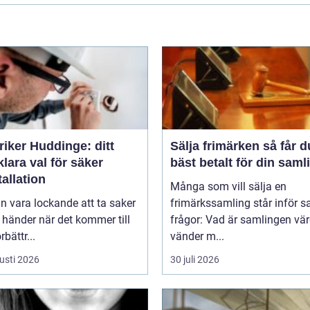
riker Huddinge: ditt
Sälja frimärken så får du
klara val för säker
bäst betalt för din saml
tallation
Många som vill sälja en
n vara lockande att ta saker
frimärkssamling står inför
 händer när det kommer till
frågor: Vad är samlingen vä
bättr...
vänder m...
usti 2026
30 juli 2026