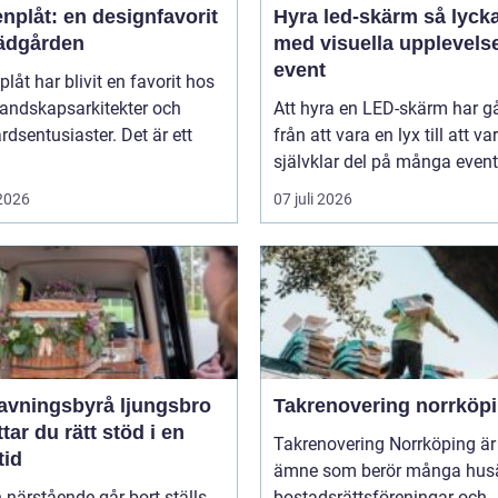
nplåt: en designfavorit
Hyra led-skärm så lyckas du
trädgården
med visuella upplevels
event
plåt har blivit en favorit hos
landskapsarkitekter och
Att hyra en LED-skärm har gå
rdsentusiaster. Det är ett
från att vara en lyx till att va
självklar del på många event,
 2026
07 juli 2026
avningsbyrå ljungsbro
Takrenovering norrköp
ttar du rätt stöd i en
Takrenovering Norrköping är 
tid
ämne som berör många husä
 närstående går bort ställs
bostadsrättsföreningar och