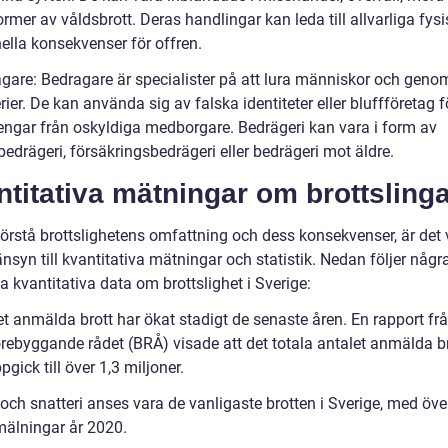
rmer av våldsbrott. Deras handlingar kan leda till allvarliga fys
ella konsekvenser för offren.
agare: Bedragare är specialister på att lura människor och geno
ier. De kan använda sig av falska identiteter eller bluffföretag f
pengar från oskyldiga medborgare. Bedrägeri kan vara i form av
bedrägeri, försäkringsbedrägeri eller bedrägeri mot äldre.
titativa mätningar om brottsling
förstå brottslighetens omfattning och dess konsekvenser, är det v
änsyn till kvantitativa mätningar och statistik. Nedan följer någr
a kvantitativa data om brottslighet i Sverige:
et anmälda brott har ökat stadigt de senaste åren. En rapport fr
örebyggande rådet (BRÅ) visade att det totala antalet anmälda br
gick till över 1,3 miljoner.
och snatteri anses vara de vanligaste brotten i Sverige, med öve
älningar år 2020.