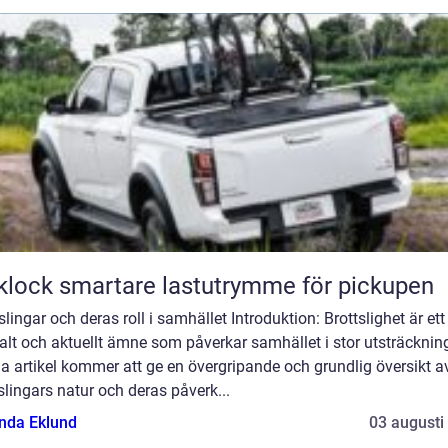
Flaklock smartare lastutrymme för pickupen
slingar och deras roll i samhället Introduktion: Brottslighet är ett
alt och aktuellt ämne som påverkar samhället i stor utsträcknin
 artikel kommer att ge en övergripande och grundlig översikt a
slingars natur och deras påverk...
da Eklund
03 augusti