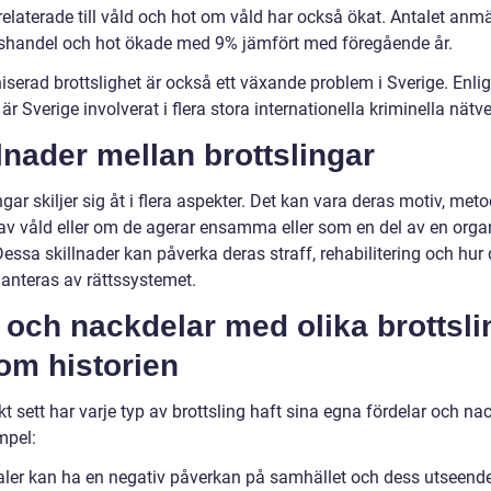
relaterade till våld och hot om våld har också ökat. Antalet anm
handel och hot ökade med 9% jämfört med föregående år.
serad brottslighet är också ett växande problem i Sverige. Enlig
är Sverige involverat i flera stora internationella kriminella nätve
lnader mellan brottslingar
ngar skiljer sig åt i flera aspekter. Det kan vara deras motiv, meto
av våld eller om de agerar ensamma eller som en del av en orga
essa skillnader kan påverka deras straff, rehabilitering och hur
anteras av rättssystemet.
 och nackdelar med olika brottsli
om historien
kt sett har varje typ av brottsling haft sina egna fördelar och nac
mpel:
ler kan ha en negativ påverkan på samhället och dess utseend