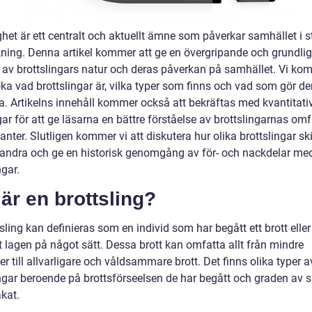
ghet är ett centralt och aktuellt ämne som påverkar samhället i s
kning. Denna artikel kommer att ge en övergripande och grundlig
t av brottslingars natur och deras påverkan på samhället. Vi ko
ka vad brottslingar är, vilka typer som finns och vad som gör d
a. Artikelns innehåll kommer också att bekräftas med kvantitati
r för att ge läsarna en bättre förståelse av brottslingarnas omf
anter. Slutligen kommer vi att diskutera hur olika brottslingar ski
randra och ge en historisk genomgång av för- och nackdelar med
ngar.
är en brottsling?
sling kan definieras som en individ som har begått ett brott eller
t lagen på något sätt. Dessa brott kan omfatta allt från mindre
er till allvarligare och våldsammare brott. Det finns olika typer a
ingar beroende på brottsförseelsen de har begått och graden av 
kat.