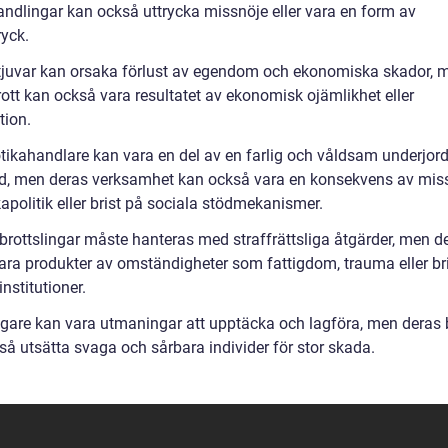
andlingar kan också uttrycka missnöje eller vara en form av
ryck.
tjuvar kan orsaka förlust av egendom och ekonomiska skador, 
rott kan också vara resultatet av ekonomisk ojämlikhet eller
tion.
tikahandlare kan vara en del av en farlig och våldsam underjord
, men deras verksamhet kan också vara en konsekvens av mis
apolitik eller brist på sociala stödmekanismer.
brottslingar måste hanteras med straffrättsliga åtgärder, men d
ara produkter av omständigheter som fattigdom, trauma eller br
institutioner.
gare kan vara utmaningar att upptäcka och lagföra, men deras 
så utsätta svaga och sårbara individer för stor skada.