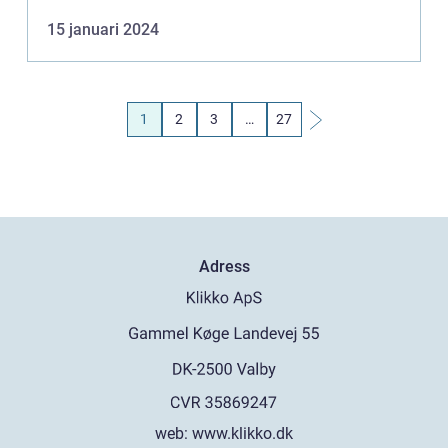
producera blodceller. I denna artikel kommer vi att
15 januari 2024
utforska olik...
1
2
3
…
27
Adress
web:
www.klikko.dk