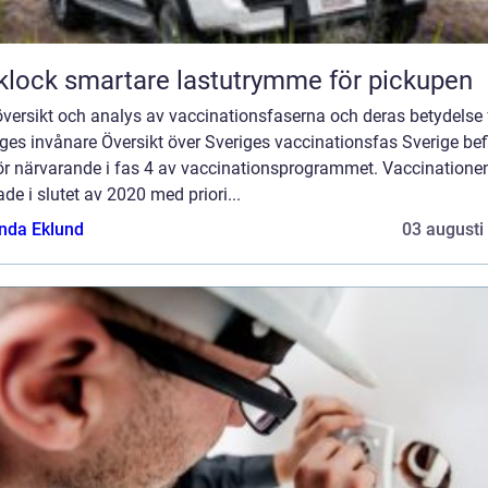
Flaklock smartare lastutrymme för pickupen
översikt och analys av vaccinationsfaserna och deras betydelse 
ges invånare Översikt över Sveriges vaccinationsfas Sverige bef
för närvarande i fas 4 av vaccinationsprogrammet. Vaccinatione
ade i slutet av 2020 med priori...
da Eklund
03 augusti