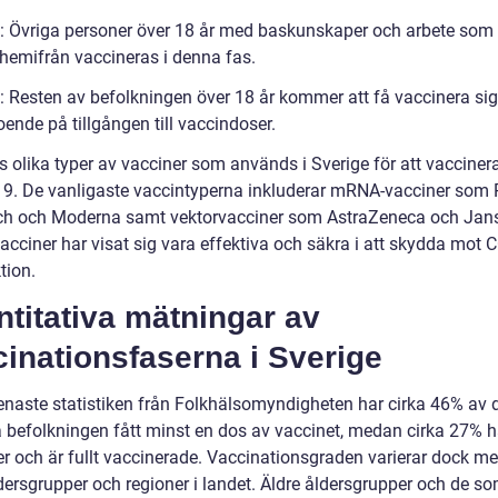
3: Övriga personer över 18 år med baskunskaper och arbete som 
 hemifrån vaccineras i denna fas.
4: Resten av befolkningen över 18 år kommer att få vaccinera sig
oende på tillgången till vaccindoser.
s olika typer av vacciner som används i Sverige för att vacciner
9. De vanligaste vaccintyperna inkluderar mRNA-vacciner som P
h och Moderna samt vektorvacciner som AstraZeneca och Jan
acciner har visat sig vara effektiva och säkra i att skydda mot 
tion.
titativa mätningar av
inationsfaserna i Sverige
senaste statistiken från Folkhälsomyndigheten har cirka 46% av 
 befolkningen fått minst en dos av vaccinet, medan cirka 27% ha
er och är fullt vaccinerade. Vaccinationsgraden varierar dock me
dersgrupper och regioner i landet. Äldre åldersgrupper och de som