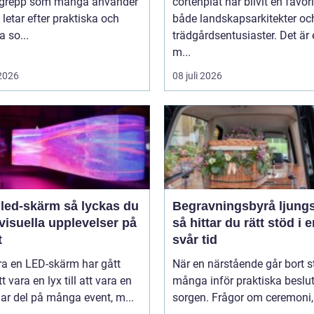
grepp som många använder
cortenplåt har blivit en favor
 letar efter praktiska och
både landskapsarkitekter oc
 so...
trädgårdsentusiaster. Det är 
m...
 2026
08 juli 2026
-skärm så lyckas du
Begravningsbyrå ljung
visuella upplevelser på
så hittar du rätt stöd i 
t
svår tid
ra en LED-skärm har gått
När en närstående går bort s
t vara en lyx till att vara en
många inför praktiska beslut 
lar del på många event, m...
sorgen. Frågor om ceremoni, 