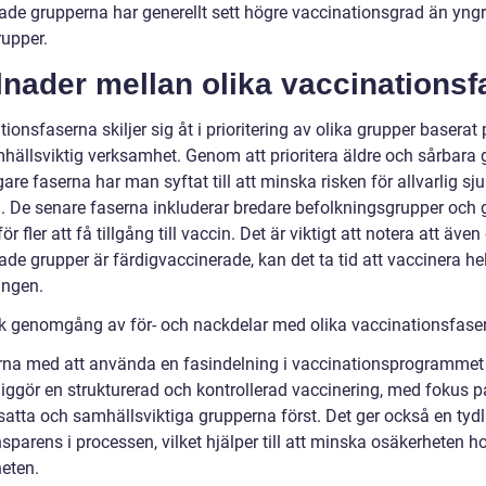
erade grupperna har generellt sett högre vaccinationsgrad än yng
rupper.
lnader mellan olika vaccinationsf
ionsfaserna skiljer sig åt i prioritering av olika grupper baserat 
hällsviktig verksamhet. Genom att prioritera äldre och sårbara 
igare faserna har man syftat till att minska risken för allvarlig s
. De senare faserna inkluderar bredare befolkningsgrupper och 
för fler att få tillgång till vaccin. Det är viktigt att notera att äve
rade grupper är färdigvaccinerade, kan det ta tid att vaccinera he
ingen.
sk genomgång av för- och nackdelar med olika vaccinationsfase
rna med att använda en fasindelning i vaccinationsprogrammet 
liggör en strukturerad och kontrollerad vaccinering, med fokus p
satta och samhällsviktiga grupperna först. Det ger också en tydl
sparens i processen, vilket hjälper till att minska osäkerheten h
eten.