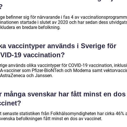
?
ige befinner sig för närvarande i fas 4 av vaccinationsprogramm
nationen startade i slutet av 2020 och har sedan dess utvidgats 
nkludera en bredare befolkning.
ka vaccintyper används i Sverige för
VID-19 vaccination?
erige används olika vaccintyper för COVID-19 vaccination, inklus
-vacciner som Pfizer-BioNTech och Moderna samt vektorvacci
AstraZeneca och Janssen.
r många svenskar har fått minst en dos
ccinet?
gt senaste statistiken från Folkhälsomyndigheten har cirka 46% 
svenska befolkningen fått minst en dos av vaccinet.