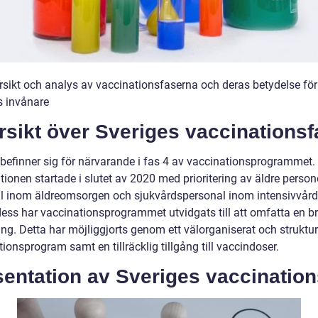
ersikt och analys av vaccinationsfaserna och deras betydelse för
s invånare
sikt över Sveriges vaccinationsf
 befinner sig för närvarande i fas 4 av vaccinationsprogrammet.
ionen startade i slutet av 2020 med prioritering av äldre persone
l inom äldreomsorgen och sjukvårdspersonal inom intensivvård
ess har vaccinationsprogrammet utvidgats till att omfatta en b
ng. Detta har möjliggjorts genom ett välorganiserat och struktur
ionsprogram samt en tillräcklig tillgång till vaccindoser.
entation av Sveriges vaccination