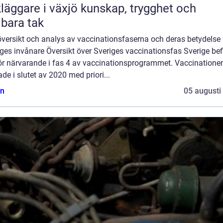
are i växjö kunskap, trygghet och
lbara tak
översikt och analys av vaccinationsfaserna och deras betydelse 
ges invånare Översikt över Sveriges vaccinationsfas Sverige bef
för närvarande i fas 4 av vaccinationsprogrammet. Vaccinatione
ade i slutet av 2020 med priori...
n
05 augusti