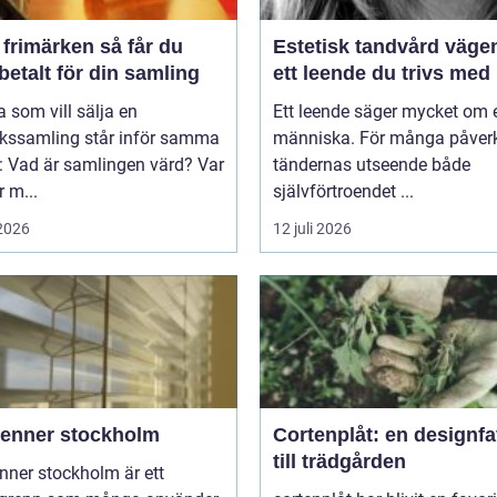
imärken så får du
Estetisk tandvård vägen till
betalt för din samling
ett leende du trivs med
som vill sälja en
Ett leende säger mycket om 
rkssamling står inför samma
människa. För många påver
: Vad är samlingen värd? Var
tändernas utseende både
 m...
självförtroendet ...
 2026
12 juli 2026
ienner stockholm
Cortenplåt: en designfa
till trädgården
nner stockholm är ett