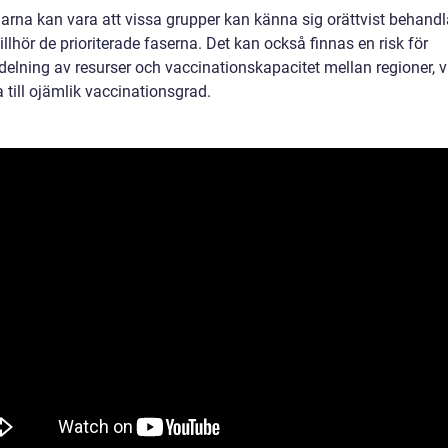
arna kan vara att vissa grupper kan känna sig orättvist behand
tillhör de prioriterade faserna. Det kan också finnas en risk för
elning av resurser och vaccinationskapacitet mellan regioner, vi
 till ojämlik vaccinationsgrad.