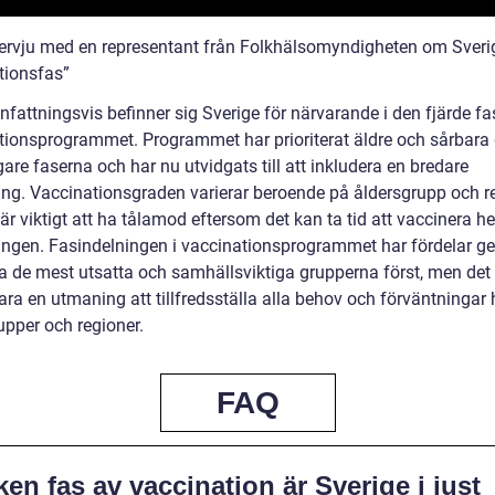
ntervju med en representant från Folkhälsomyndigheten om Sveri
tionsfas”
attningsvis befinner sig Sverige för närvarande i den fjärde fa
tionsprogrammet. Programmet har prioriterat äldre och sårbara
igare faserna och har nu utvidgats till att inkludera en bredare
ing. Vaccinationsgraden varierar beroende på åldersgrupp och r
är viktigt att ha tålamod eftersom det kan ta tid att vaccinera he
ingen. Fasindelningen i vaccinationsprogrammet har fördelar g
era de mest utsatta och samhällsviktiga grupperna först, men det
ara en utmaning att tillfredsställa alla behov och förväntningar
upper och regioner.
FAQ
ken fas av vaccination är Sverige i just