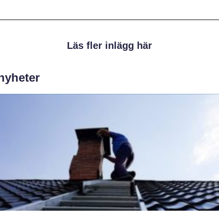
Läs fler inlägg här
 nyheter