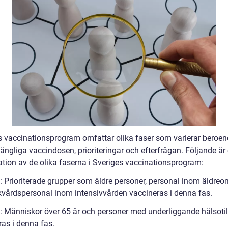
s vaccinationsprogram omfattar olika faser som varierar beroe
gängliga vaccindosen, prioriteringar och efterfrågan. Följande är
ation av de olika faserna i Sveriges vaccinationsprogram:
1: Prioriterade grupper som äldre personer, personal inom äldre
kvårdspersonal inom intensivvården vaccineras i denna fas.
2: Människor över 65 år och personer med underliggande hälsoti
ras i denna fas.