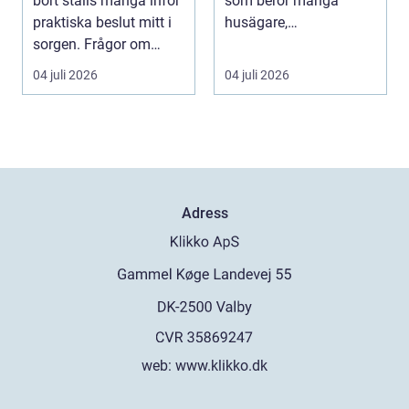
bort ställs många inför
som berör många
praktiska beslut mitt i
husägare,
sorgen. Frågor om
bostadsrättsföreningar
ceremoni, ju...
och fastighets...
04 juli 2026
04 juli 2026
Adress
web:
www.klikko.dk