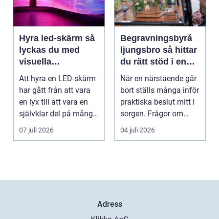
Hyra led-skärm så
Begravningsbyrå
lyckas du med
ljungsbro så hittar
visuella
du rätt stöd i en
upplevelser på
svår tid
Att hyra en LED-skärm
När en närstående går
event
har gått från att vara
bort ställs många inför
en lyx till att vara en
praktiska beslut mitt i
självklar del på många
sorgen. Frågor om
event, m...
ceremoni, ju...
07 juli 2026
04 juli 2026
Adress