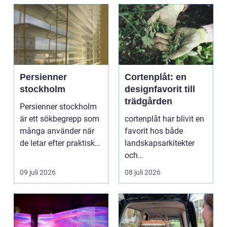
Persienner
Cortenplåt: en
stockholm
designfavorit till
trädgården
Persienner stockholm
är ett sökbegrepp som
cortenplåt har blivit en
många använder när
favorit hos både
de letar efter praktiska
landskapsarkitekter
och snygga so...
och
trädgårdsentusiaster.
09 juli 2026
08 juli 2026
Det är ett m...