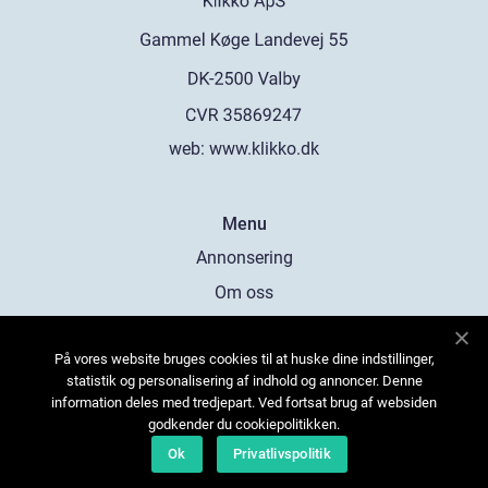
web:
www.klikko.dk
Menu
Annonsering
Om oss
Cookies
På vores website bruges cookies til at huske dine indstillinger,
Kontakta oss
statistik og personalisering af indhold og annoncer. Denne
Sitemap
information deles med tredjepart. Ved fortsat brug af websiden
godkender du cookiepolitikken.
Ok
Privatlivspolitik