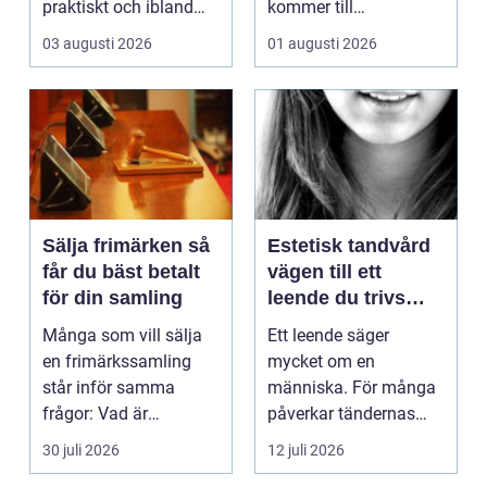
praktiskt och ibland
kommer till
också mer br...
hemförbättr...
03 augusti 2026
01 augusti 2026
Sälja frimärken så
Estetisk tandvård
får du bäst betalt
vägen till ett
för din samling
leende du trivs
med
Många som vill sälja
Ett leende säger
en frimärkssamling
mycket om en
står inför samma
människa. För många
frågor: Vad är
påverkar tändernas
samlingen värd? Var
utseende både
30 juli 2026
12 juli 2026
vänder m...
självförtroendet ...