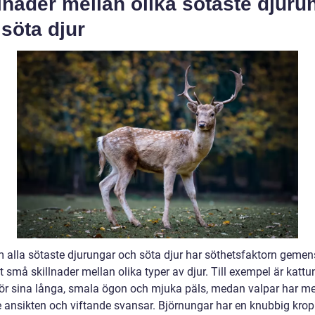
lnader mellan olika sötaste djuru
söta djur
 alla sötaste djurungar och söta djur har söthetsfaktorn geme
t små skillnader mellan olika typer av djur. Till exempel är kattu
ör sina långa, smala ögon och mjuka päls, medan valpar har me
 ansikten och viftande svansar. Björnungar har en knubbig kro