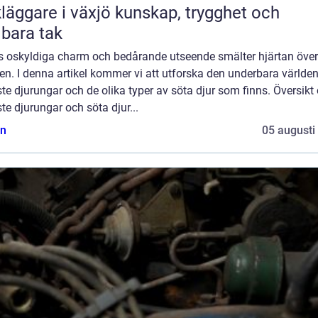
are i växjö kunskap, trygghet och
lbara tak
s oskyldiga charm och bedårande utseende smälter hjärtan över
en. I denna artikel kommer vi att utforska den underbara världe
te djurungar och de olika typer av söta djur som finns. Översikt
te djurungar och söta djur...
n
05 augusti