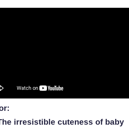
or:
The irresistible cuteness of baby