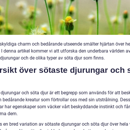
skyldiga charm och bedårande utseende smälter hjärtan över he
. I denna artikel kommer vi att utforska den underbara världen a
djurungar och de olika typer av söta djur som finns.
sikt över sötaste djurungar och 
 djurungar och söta djur är ett begrepp som används för att bes
 bedårande kreatur som förtrollar oss med sin utstrålning. Des
ar har egenskaper som väcker vårt beskyddande instinkt och får
rama dem.
s en bred variation av sötaste djurungar och söta djur över hela 