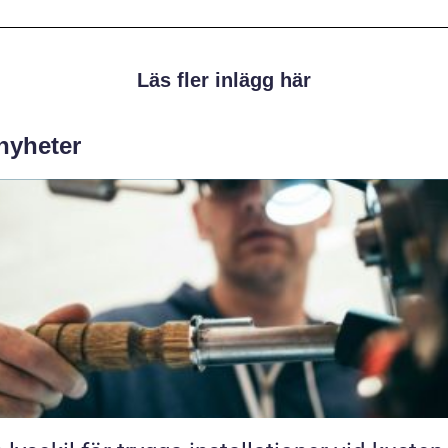
Läs fler inlägg här
 nyheter