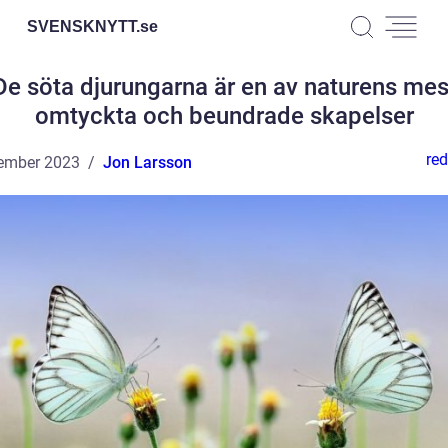
SVENSKNYTT.
se
De söta djurungarna är en av naturens mes
omtyckta och beundrade skapelser
red
ember 2023
Jon Larsson