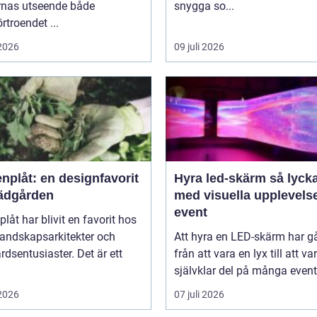
rnas utseende både
snygga so...
örtroendet ...
 2026
09 juli 2026
nplåt: en designfavorit
Hyra led-skärm så lyckas du
trädgården
med visuella upplevels
event
plåt har blivit en favorit hos
landskapsarkitekter och
Att hyra en LED-skärm har gå
rdsentusiaster. Det är ett
från att vara en lyx till att va
självklar del på många event,
 2026
07 juli 2026