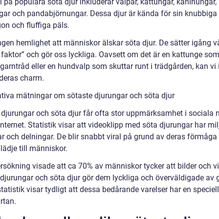
 på populära söta djur inkluderar valpar, kattungar, kaninungar,
gar och pandabjörnungar. Dessa djur är kända för sin knubbiga 
on och fluffiga päls.
ngen hemlighet att människor älskar söta djur. De sätter igång v
 faktor” och gör oss lyckliga. Oavsett om det är en kattunge som
arntråd eller en hundvalp som skuttar runt i trädgården, kan vi 
deras charm.
ativa mätningar om sötaste djurungar och söta djur
 djurungar och söta djur får ofta stor uppmärksamhet i sociala 
nternet. Statistik visar att videoklipp med söta djurungar har mil
r och delningar. De blir snabbt viral på grund av deras förmåga 
lädje till människor.
rsökning visade att ca 70% av människor tycker att bilder och v
 djurungar och söta djur gör dem lyckliga och överväldigade av g
atistik visar tydligt att dessa bedårande varelser har en speciell 
rtan.