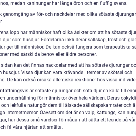
 nos, medan kaninungar har långa öron och en fluffig svans.
sk genomgång av för- och nackdelar med olika sötaste djurunga
r
rens lopp har människor haft olika åsikter om att ha sötaste dj
a djur som husdjur. Fördelarna inkluderar sällskap, tröst och gl
jur ger till människor. De kan också fungera som terapeutiska s
oner med särskilda behov eller äldre personer.
 sidan kan det finnas nackdelar med att ha sötaste djurungar o
m husdjur. Vissa djur kan vara krävande i termer av skötsel och
ng. De kan också orsaka allergiska reaktioner hos vissa individer
attningsvis är sötaste djurungar och söta djur en källa till en
och underhållning för människor över hela världen. Deras oskyld
 och lekfulla natur gör dem till älskade sällskapskamrater och
iga internetmemor. Oavsett om det är en valp, kattunge, kaninung
gar, har dessa små varelser förmågan att sätta ett leende på vå
ch få våra hjärtan att smälta.