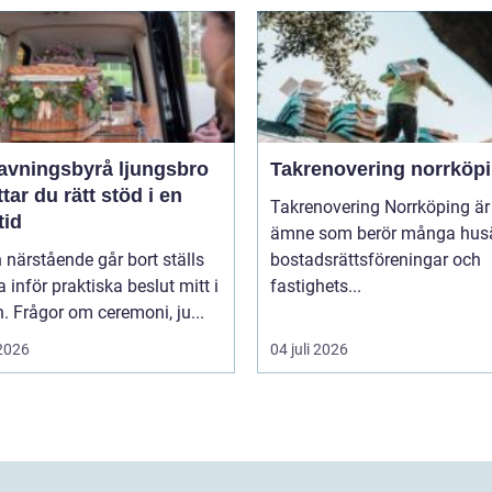
avningsbyrå ljungsbro
Takrenovering norrköp
ttar du rätt stöd i en
Takrenovering Norrköping är 
tid
ämne som berör många husä
 närstående går bort ställs
bostadsrättsföreningar och
inför praktiska beslut mitt i
fastighets...
. Frågor om ceremoni, ju...
 2026
04 juli 2026