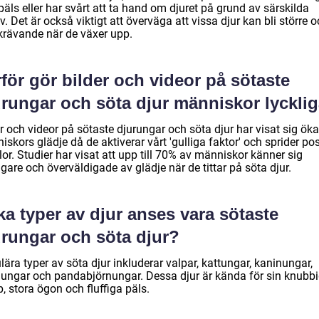
äls eller har svårt att ta hand om djuret på grund av särskilda
. Det är också viktigt att överväga att vissa djur kan bli större 
krävande när de växer upp.
för gör bilder och videor på sötaste
urungar och söta djur människor lyckli
r och videor på sötaste djurungar och söta djur har visat sig öka
skors glädje då de aktiverar vårt 'gulliga faktor' och sprider pos
or. Studier har visat att upp till 70% av människor känner sig
igare och överväldigade av glädje när de tittar på söta djur.
ka typer av djur anses vara sötaste
urungar och söta djur?
ära typer av söta djur inkluderar valpar, kattungar, kaninungar,
nungar och pandabjörnungar. Dessa djur är kända för sin knubb
, stora ögon och fluffiga päls.