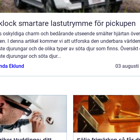
Flaklock smartare lastutrymme för pickupen
s oskyldiga charm och bedårande utseende smälter hjärtan över
en. I denna artikel kommer vi att utforska den underbara världe
te djurungar och de olika typer av söta djur som finns. Översikt
te djurungar och söta djur...
da Eklund
03 augusti
riker Huddinge: ditt
Sälja frimärken så får du