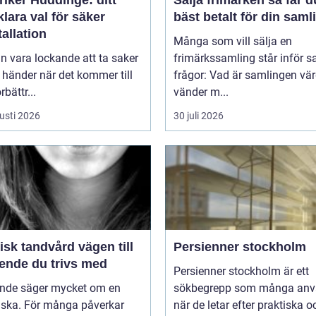
klara val för säker
bäst betalt för din saml
tallation
Många som vill sälja en
n vara lockande att ta saker
frimärkssamling står inför
 händer när det kommer till
frågor: Vad är samlingen vä
bättr...
vänder m...
usti 2026
30 juli 2026
k tandvård vägen till
Persienner stockholm
eende du trivs med
Persienner stockholm är ett
eende säger mycket om en
sökbegrepp som många anv
ska. För många påverkar
när de letar efter praktiska o