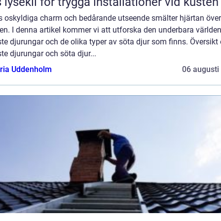
 lysekil för trygga installationer vid kusten
s oskyldiga charm och bedårande utseende smälter hjärtan över
en. I denna artikel kommer vi att utforska den underbara världe
te djurungar och de olika typer av söta djur som finns. Översikt
te djurungar och söta djur...
oria Uddenholm
06 augusti