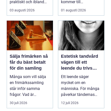
praktiskt och ibland
kommer till
också mer br...
hemförbättr...
03 augusti 2026
01 augusti 2026
Sälja frimärken så
Estetisk tandvård
får du bäst betalt
vägen till ett
för din samling
leende du trivs
med
Många som vill sälja
Ett leende säger
en frimärkssamling
mycket om en
står inför samma
människa. För många
frågor: Vad är
påverkar tändernas
samlingen värd? Var
utseende både
30 juli 2026
12 juli 2026
vänder m...
självförtroendet ...