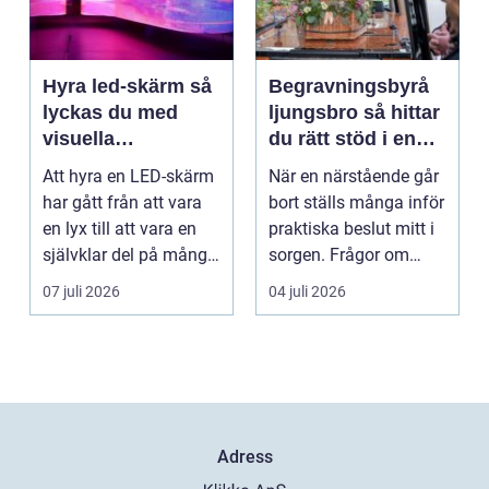
Hyra led-skärm så
Begravningsbyrå
lyckas du med
ljungsbro så hittar
visuella
du rätt stöd i en
upplevelser på
svår tid
Att hyra en LED-skärm
När en närstående går
event
har gått från att vara
bort ställs många inför
en lyx till att vara en
praktiska beslut mitt i
självklar del på många
sorgen. Frågor om
event, m...
ceremoni, ju...
07 juli 2026
04 juli 2026
Adress