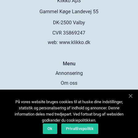
web:
www.klikko.dk
Menu
Annonsering
Om oss
Cookies
På vores website bruges cookies til at huske dine indstillinger,
Kontakta oss
statistik og personalisering af indhold og annoncer. Denne
Sitemap
information deles med tredjepart. Ved fortsat brug af websiden
godkender du cookiepolitikken.
Ok
Privatlivspolitik