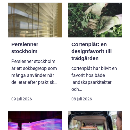
Persienner
Cortenplåt: en
stockholm
designfavorit till
trädgården
Persienner stockholm
är ett sökbegrepp som
cortenplåt har blivit en
många använder när
favorit hos både
de letar efter praktiska
landskapsarkitekter
och snygga so...
och
trädgårdsentusiaster.
09 juli 2026
08 juli 2026
Det är ett m...