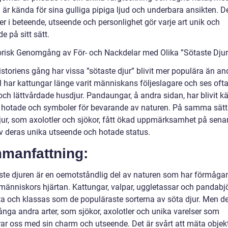
 är kända för sina gulliga pipiga ljud och underbara ansikten. 
er i beteende, utseende och personlighet gör varje art unik och
de på sitt sätt.
orisk Genomgång av För- och Nackdelar med Olika ”Sötaste Djur
storiens gång har vissa ”sötaste djur” blivit mer populära än and
 har kattungar länge varit människans följeslagare och ses oft
och lättvårdade husdjur. Pandaungar, å andra sidan, har blivit k
a hotade och symboler för bevarande av naturen. På samma sätt
jur, som axolotler och sjökor, fått ökad uppmärksamhet på senar
v deras unika utseende och hotade status.
manfattning:
ste djuren är en oemotståndlig del av naturen som har förmågan
människors hjärtan. Kattungar, valpar, uggletassar och pandabjö
a och klassas som de populäraste sorterna av söta djur. Men de
nga andra arter, som sjökor, axolotler och unika varelser som
rar oss med sin charm och utseende. Det är svårt att mäta objekt