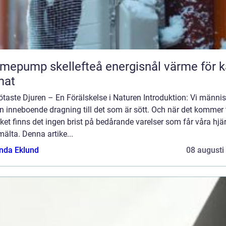
ump skellefteå energisnål värme för kallt
mat
taste Djuren – En Förälskelse i Naturen Introduktion: Vi männi
n inneboende dragning till det som är sött. Och när det kommer t
iket finns det ingen brist på bedårande varelser som får våra hjä
mälta. Denna artike...
da Eklund
08 augusti