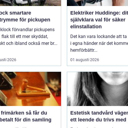
smartare
Elektriker Huddinge: dit
utrymme för pickupen
självklara val för säker
elinstallation
aklock förvandlar pickupens
flak till ett mer skyddat,
Det kan vara lockande att ta
skt och ibland också mer br...
i egna händer när det kommer
hemförbättr...
usti 2026
01 augusti 2026
imärken så får du
Estetisk tandvård vägen till
betalt för din samling
ett leende du trivs med