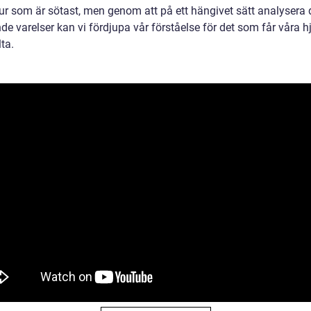
djur som är sötast, men genom att på ett hängivet sätt analysera
e varelser kan vi fördjupa vår förståelse för det som får våra h
ta.