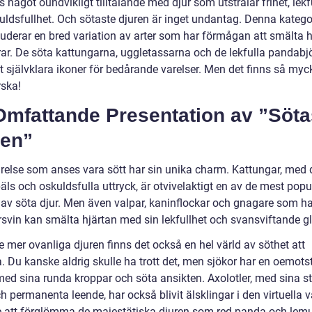
s något oundvikligt tilltalande med djur som utstrålar frihet, lekf
uldsfullhet. Och sötaste djuren är inget undantag. Denna katego
luderar en bred variation av arter som har förmågan att smälta h
drar. De söta kattungarna, uggletassarna och de lekfulla pandab
it självklara ikoner för bedårande varelser. Men det finns så myc
rska!
Omfattande Presentation av ”Söta
ren”
arelse som anses vara sött har sin unika charm. Kattungar, med 
ls och oskuldsfulla uttryck, är otvivelaktigt en av de mest popu
 av söta djur. Men även valpar, kaninflockar och gnagare som h
svin kan smälta hjärtan med sin lekfullhet och svansviftande gl
 mer ovanliga djuren finns det också en hel värld av söthet att
. Du kanske aldrig skulle ha trott det, men sjökor har en oemots
ed sina runda kroppar och söta ansikten. Axolotler, med sina s
 permanenta leende, har också blivit älsklingar i den virtuella v
e att förglömma de majestätiska djuren som red panda och lemu