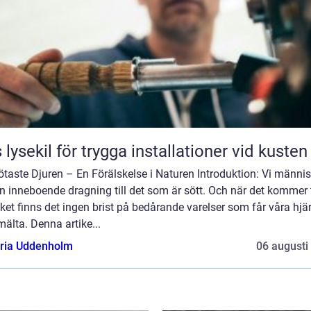
 lysekil för trygga installationer vid kusten
taste Djuren – En Förälskelse i Naturen Introduktion: Vi männi
n inneboende dragning till det som är sött. Och när det kommer t
iket finns det ingen brist på bedårande varelser som får våra hjä
mälta. Denna artike...
oria Uddenholm
06 augusti