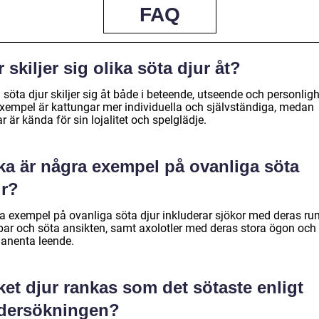
FAQ
 skiljer sig olika söta djur åt?
 söta djur skiljer sig åt både i beteende, utseende och personligh
 exempel är kattungar mer individuella och självständiga, medan
r är kända för sin lojalitet och spelglädje.
ka är några exempel på ovanliga söta
ur?
a exempel på ovanliga söta djur inkluderar sjökor med deras ru
par och söta ansikten, samt axolotler med deras stora ögon och
anenta leende.
ket djur rankas som det sötaste enligt
dersökningen?