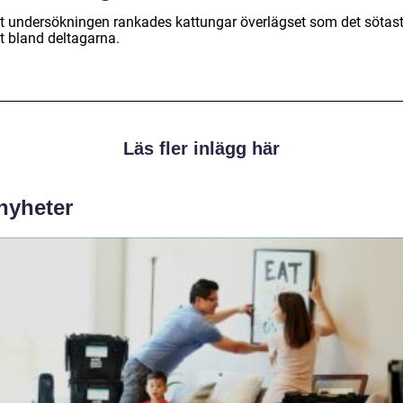
gt undersökningen rankades kattungar överlägset som det sötas
t bland deltagarna.
Läs fler inlägg här
 nyheter