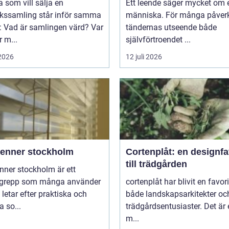
som vill sälja en
Ett leende säger mycket om 
rkssamling står inför samma
människa. För många påver
: Vad är samlingen värd? Var
tändernas utseende både
 m...
självförtroendet ...
 2026
12 juli 2026
ienner stockholm
Cortenplåt: en designfa
till trädgården
nner stockholm är ett
grepp som många använder
cortenplåt har blivit en favor
 letar efter praktiska och
både landskapsarkitekter oc
 so...
trädgårdsentusiaster. Det är 
m...