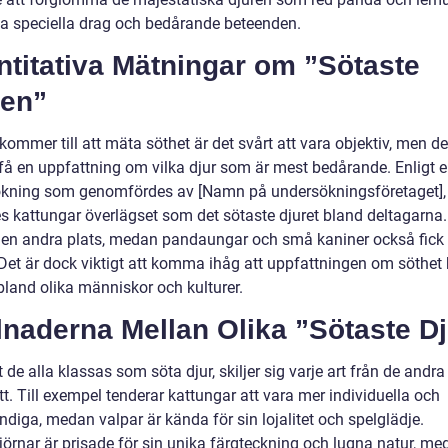
a speciella drag och bedårande beteenden.
titativa Mätningar om ”Sötaste
ren”
kommer till att mäta söthet är det svårt att vara objektiv, men de
t få en uppfattning om vilka djur som är mest bedårande. Enligt 
kning som genomfördes av [Namn på undersökningsföretaget],
s kattungar överlägset som det sötaste djuret bland deltagarna.
en andra plats, medan pandaungar och små kaniner också fick
Det är dock viktigt att komma ihåg att uppfattningen om söthet
bland olika människor och kulturer.
lnaderna Mellan Olika ”Sötaste D
t de alla klassas som söta djur, skiljer sig varje art från de andra
tt. Till exempel tenderar kattungar att vara mer individuella och
ndiga, medan valpar är kända för sin lojalitet och spelglädje.
örnar är prisade för sin unika färgteckning och lugna natur, me