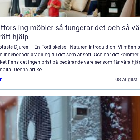
ling möbler så fungerar det och så väljer
rätt hjälp
taste Djuren – En Förälskelse i Naturen Introduktion: Vi männi
n inneboende dragning till det som är sött. Och när det kommer t
iket finns det ingen brist på bedårande varelser som får våra hjä
mälta. Denna artike...
n
08 augusti