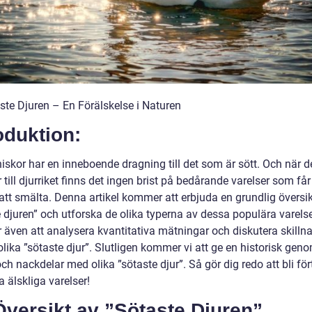
ste Djuren – En Förälskelse i Naturen
oduktion:
iskor har en inneboende dragning till det som är sött. Och när d
ill djurriket finns det ingen brist på bedårande varelser som får
att smälta. Denna artikel kommer att erbjuda en grundlig översik
 djuren” och utforska de olika typerna av dessa populära varelse
även att analysera kvantitativa mätningar och diskutera skilln
olika ”sötaste djur”. Slutligen kommer vi att ge en historisk ge
och nackdelar med olika ”sötaste djur”. Så gör dig redo att bli för
 älskliga varelser!
versikt av ”Sötaste Djuren”