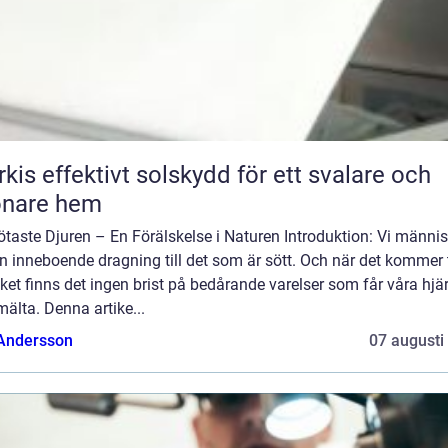
skydd för ett svalare och
önare hem
taste Djuren – En Förälskelse i Naturen Introduktion: Vi männi
n inneboende dragning till det som är sött. Och när det kommer t
iket finns det ingen brist på bedårande varelser som får våra hjä
mälta. Denna artike...
 Andersson
07 augusti