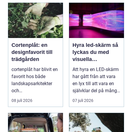
Cortenplåt: en
Hyra led-skärm så
designfavorit till
lyckas du med
trädgården
visuella
upplevelser på
cortenplåt har blivit en
Att hyra en LED-skärm
event
favorit hos både
har gått från att vara
landskapsarkitekter
en lyx till att vara en
och
självklar del på många
trädgårdsentusiaster.
event, m...
08 juli 2026
07 juli 2026
Det är ett m...