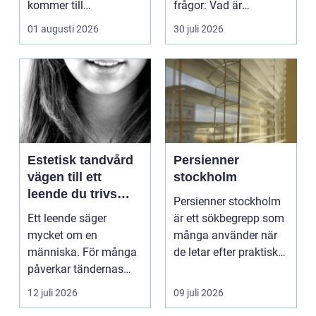
kommer till
frågor: Vad är
hemförbättr...
samlingen värd? Var
01 augusti 2026
30 juli 2026
vänder m...
Estetisk tandvård
Persienner
vägen till ett
stockholm
leende du trivs
Persienner stockholm
med
Ett leende säger
är ett sökbegrepp som
mycket om en
många använder när
människa. För många
de letar efter praktiska
påverkar tändernas
och snygga so...
utseende både
12 juli 2026
09 juli 2026
självförtroendet ...