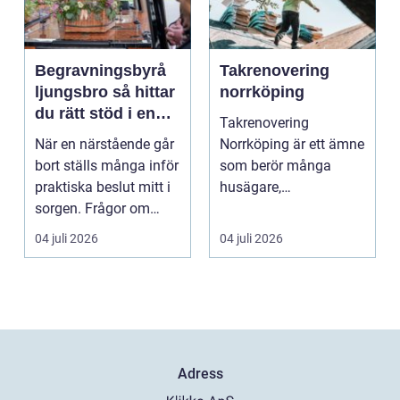
Begravningsbyrå
Takrenovering
ljungsbro så hittar
norrköping
du rätt stöd i en
Takrenovering
svår tid
När en närstående går
Norrköping är ett ämne
bort ställs många inför
som berör många
praktiska beslut mitt i
husägare,
sorgen. Frågor om
bostadsrättsföreningar
ceremoni, ju...
och fastighets...
04 juli 2026
04 juli 2026
Adress