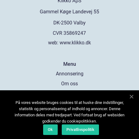
web:
www.klikko.dk
Menu
Annonsering
Om oss
Cookies
På vores website bruges cookies til at huske dine indstillinger,
Kontakta oss
statistik og personalisering af indhold og annoncer. Denne
Sitemap
information deles med tredjepart. Ved fortsat brug af websiden
godkender du cookiepolitikken.
Ok
Privatlivspolitik