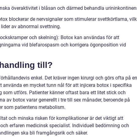
inska överaktivitet i blåsan och därmed behandla urininkontinen
tox blockerar de nervsignaler som stimulerar svettkörtlarna, vilk
 lider av abnormal svettning.
ockskramper och skelning): Botox kan användas för att
gningarna vid blefarospasm och korrigera ögonposition vid
andling till?
rhållandevis enkel. Det kräver ingen kirurgi och görs ofta på e
använda en mycket tunn nål för att injicera botox i specifika
om utförs. Patienter känner oftast bara ett litet stick och
 av botox varar generellt i tre till sex månader, beroende på
rer som patientens metabolism.
ltat och minska risken för komplikationer är det viktigt att
 och erfaren medicinsk specialist. Individuell bedömning och
andlingen ska bli framgångsrik och säker.