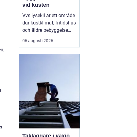
vid kusten
Vvs lysekil är ett område
där kustklimat, fritidshus
och äldre bebyggelse
ställer extra höga krav
06 augusti 2026
på rörarbeten,
n;
värmesystem och
vatteninstallationer.
Många fastighetsägare
upplever en blandning
av återkommande
säsongsproblem, akuta
g
läckage och behov...
er
Takläggare i växjö