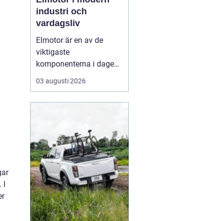
industri och
vardagsliv
Elmotor är en av de
viktigaste
komponenterna i dagens
samhälle, från små
03 augusti 2026
hushållsapparater till
stora industrimaskiner.
En väl vald och rätt
skött
elmotor kan
ge hög
driftsäkerhet, lägre ...
gar
 I
er