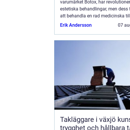
varumärket Botox, har revolutione
estetiska behandlingar, men dess
att behandla en rad medicinska til
mindre känd. Medicinsk botox visa
Erik Andersson
07 au
vara...
Takläggare i växjö kunskap,
trygghet och hållbara 