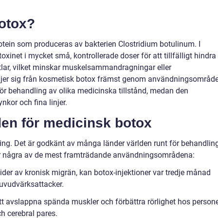
otox?
rotein som produceras av bakterien Clostridium botulinum. I
et i mycket små, kontrollerade doser för att tillfälligt hindra
örtlar, vilket minskar muskelsammandragningar eller
iljer sig från kosmetisk botox främst genom användningsområde
r behandling av olika medicinska tillstånd, medan den
kor och fina linjer.
n för medicinsk botox
ing. Det är godkänt av många länder världen runt för behandlin
 är några av de mest framträdande användningsområdena:
ider av kronisk migrän, kan botox-injektioner var tredje månad
huvudvärksattacker.
l att avslappna spända muskler och förbättra rörlighet hos person
h cerebral pares.