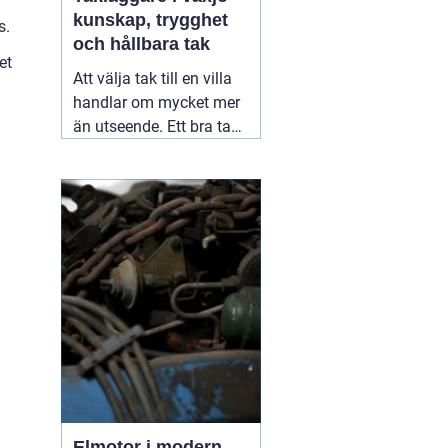
kunskap, trygghet
s.
och hållbara tak
et
Att välja tak till en villa
handlar om mycket mer
än utseende. Ett bra tak
skyddar huset mot regn,
snö, blåst och fukt, och
påverkar både
inomhusklimat och
ekonomi. I en stad med
n
skiftande väder som
Växjö blir valet av
material, utförande
05
augusti 2026
Elmotor i modern