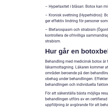
– Hyperlaxitet i blåsan: Botox kan m
– Kronisk svettning (Hyperhidros): Bo
ger effektiv lindring för personer som
– Blefarospasm och strabism (Ögonl
kontrollera de ofrivilliga sammandra
strabism.
Hur går en botoxbeh
Behandling med medicinsk botox är fö
läkarmottagning. Läkaren kommer att 
områden beroende på den behandling s
obehag under behandlingen. Effekterna
behandlingen och individuella fakto
För att säkerställa bästa möjliga resu
behandlingen utförs av en certifierad
uppföljning är avgörande för att beh