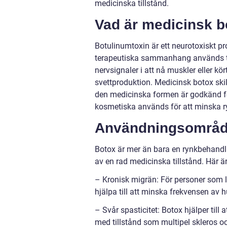
medicinska tillstånd.
Vad är medicinsk b
Botulinumtoxin är ett neurotoxiskt p
terapeutiska sammanhang används toxin
nervsignaler i att nå muskler eller k
svettproduktion. Medicinsk botox sk
den medicinska formen är godkänd fö
kosmetiska används för att minska ryn
Användningsområde
Botox är mer än bara en rynkbehandl
av en rad medicinska tillstånd. Här
– Kronisk migrän: För personer som l
hjälpa till att minska frekvensen av 
– Svår spasticitet: Botox hjälper til
med tillstånd som multipel skleros oc