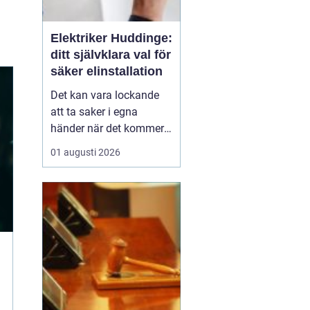
Elektriker Huddinge:
ditt självklara val för
säker elinstallation
Det kan vara lockande
att ta saker i egna
händer när det kommer
till hemförbättringar,
01 augusti 2026
men när det handlar om
elinstallationer är det
alltid bäst att vända sig
till ett proffs. I Huddinge
finns det många ...