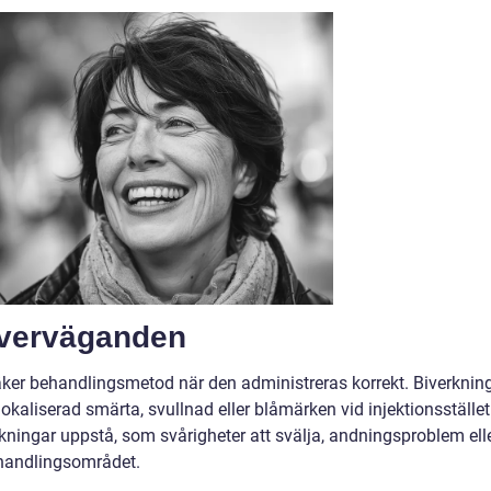
överväganden
ker behandlingsmetod när den administreras korrekt. Biverknin
kaliserad smärta, svullnad eller blåmärken vid injektionsstället.
erkningar uppstå, som svårigheter att svälja, andningsproblem ell
ehandlingsområdet.