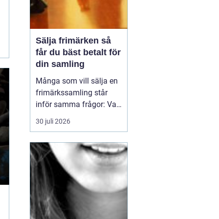
Sälja frimärken så
får du bäst betalt för
din samling
Många som vill sälja en
frimärkssamling står
inför samma frågor: Vad
är samlingen värd? Var
30 juli 2026
vänder man sig? Och hur
undviker man att sälja
för billigt? Oavsett om
samlingen är egen, ärvd
eller del av ett dödsbo
går det att skapa
ordning, få en rättvi...