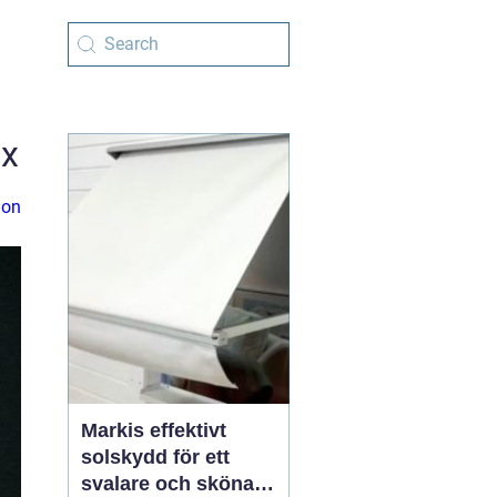
ox
ion
Markis effektivt
solskydd för ett
svalare och skönare