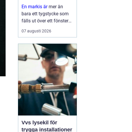
hem
En markis är
mer än
bara ett tygstycke som
fälls ut över ett fönster
eller en altan. Rätt utvalt
07 augusti 2026
solskydd kan sänka
inomhustemperaturen,
skydda möbler och golv
mot blekning och
samtidigt ge huset et...
Vvs lysekil för
trygga installationer