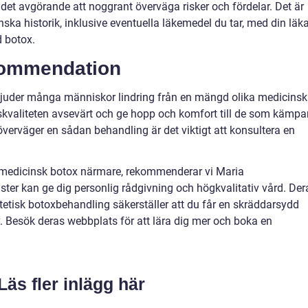
et avgörande att noggrant överväga risker och fördelar. Det är
nska historik, inklusive eventuella läkemedel du tar, med din läk
 botox.
kommendation
juder många människor lindring från en mängd olika medicins
ivskvaliteten avsevärt och ge hopp och komfort till de som kämpa
verväger en sådan behandling är det viktigt att konsultera en
a medicinsk botox närmare, rekommenderar vi Maria
ister kan ge dig personlig rådgivning och högkvalitativ vård. Der
etisk botoxbehandling säkerställer att du får en skräddarsydd
. Besök deras webbplats för att lära dig mer och boka en
Läs fler inlägg här