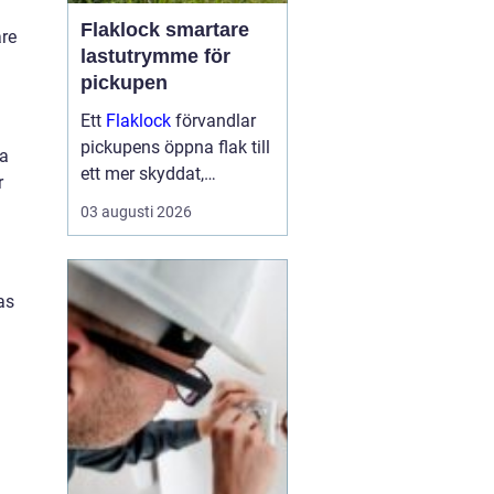
Flaklock smartare
are
lastutrymme för
pickupen
Ett
Flaklock
förvandlar
pickupens öppna flak till
ka
ett mer skyddat,
r
praktiskt och ibland
03 augusti 2026
också mer bränslesnålt
lastutrymme. För många
är skillnaden tydlig
as
redan efter första
veckan: mindre stök,
torrar...