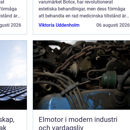
rat
varumärket Botox, har revolutionerat
 förmåga
estetiska behandlingar, men dess förmåga
lstånd är
att behandla en rad medicinska tillstånd är
r sig
mindre känd. Medicinsk botox visar sig
gusti 2026
Viktoria Uddenholm
06 augusti 2026
vara...
Elmotor i modern industri
tak
och vardagsliv