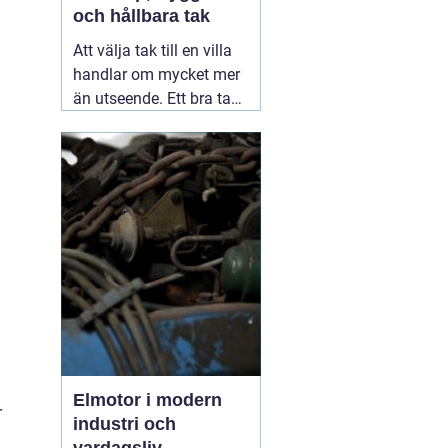
och hållbara tak
Att välja tak till en villa
handlar om mycket mer
än utseende. Ett bra tak
skyddar huset mot regn,
snö, blåst och fukt, och
påverkar både
inomhusklimat och
ekonomi. I en stad med
skiftande väder som
Växjö blir valet av
material, utförande
05
augusti 2026
Elmotor i modern
r
industri och