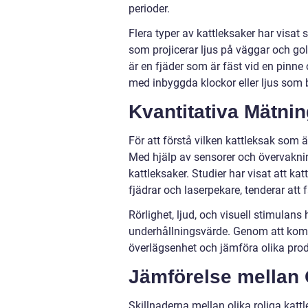
perioder.
Flera typer av kattleksaker har visat 
som projicerar ljus på väggar och gol
är en fjäder som är fäst vid en pinne 
med inbyggda klockor eller ljus som b
Kvantitativa Mätni
För att förstå vilken kattleksak som ä
Med hjälp av sensorer och övervaknin
kattleksaker. Studier har visat att k
fjädrar och laserpekare, tenderar at
Rörlighet, ljud, och visuell stimulans
underhållningsvärde. Genom att komb
överlägsenhet och jämföra olika prod
Jämförelse mellan 
Skillnaderna mellan olika roliga katt