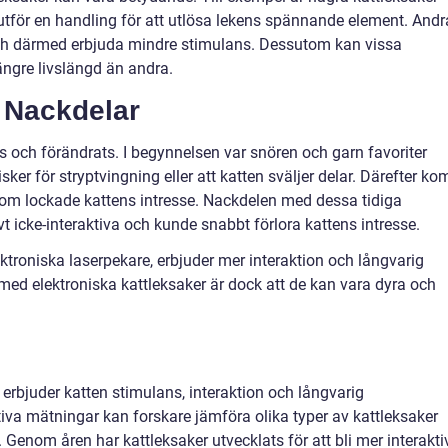
 utför en handling för att utlösa lekens spännande element. Andr
ch därmed erbjuda mindre stimulans. Dessutom kan vissa
ängre livslängd än andra.
h Nackdelar
s och förändrats. I begynnelsen var snören och garn favoriter
sker för stryptvingning eller att katten sväljer delar. Därefter ko
r som lockade kattens intresse. Nackdelen med dessa tidiga
ivt icke-interaktiva och kunde snabbt förlora kattens intresse.
troniska laserpekare, erbjuder mer interaktion och långvarig
med elektroniska kattleksaker är dock att de kan vara dyra och
erbjuder katten stimulans, interaktion och långvarig
tiva mätningar kan forskare jämföra olika typer av kattleksaker
Genom åren har kattleksaker utvecklats för att bli mer interakti