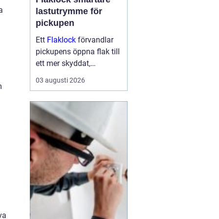
a
lastutrymme för
pickupen
Ett
Flaklock
förvandlar
pickupens öppna flak till
ett mer skyddat,
praktiskt och ibland
03 augusti 2026
m
också mer bränslesnålt
lastutrymme. För många
är skillnaden tydlig
redan efter första
veckan: mindre stök,
torrar...
va