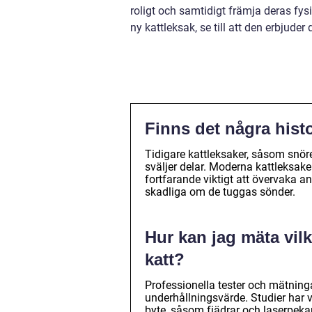
roligt och samtidigt främja deras fy
ny kattleksak, se till att den erbjude
Finns det några hist
Tidigare kattleksaker, såsom snören
sväljer delar. Moderna kattleksaker
fortfarande viktigt att övervaka 
skadliga om de tuggas sönder.
Hur kan jag mäta vilk
katt?
Professionella tester och mätninga
underhållningsvärde. Studier har v
byte, såsom fjädrar och laserpekar