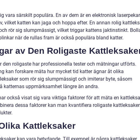
sig vara särskilt populära. En av dem är en elektronisk laserpeka
v, vilket katten kan jaga och hoppa efter. En annan rolig kattlek
och rör sig slumpmässigt, vilket triggar kattens jaktinstinkt. Boll
linkar när de rullas fram är också populära bland katter.
ngar av Den Roligaste Kattleksake
r den roligaste har professionella tester och mätningar utförts.
g kan forskare mäta hur mycket tid katter ägnar åt olika
attleksaker som rör sig slumpmässigt och imiterar byte, såsom
t få katternas uppmärksamhet längre än andra.
 har också visat sig vara viktiga faktorer för att mäta en kattleks
inera dessa faktorer kan man kvantifiera roligaste kattleksake
ukter.
Olika Kattleksaker
leksaker kan vara betydande. Till exempel är några kattleksaker