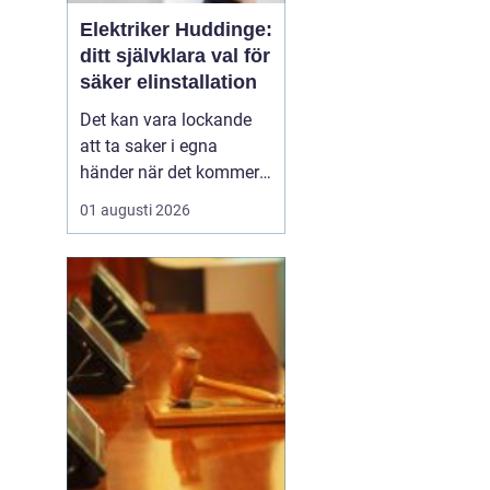
Elektriker Huddinge:
ditt självklara val för
säker elinstallation
Det kan vara lockande
att ta saker i egna
händer när det kommer
till hemförbättringar,
01 augusti 2026
men när det handlar om
elinstallationer är det
alltid bäst att vända sig
till ett proffs. I Huddinge
finns det många ...