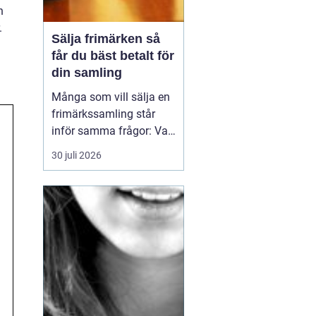
n
.
Sälja frimärken så
får du bäst betalt för
din samling
Många som vill sälja en
frimärkssamling står
inför samma frågor: Vad
är samlingen värd? Var
30 juli 2026
vänder man sig? Och hur
undviker man att sälja
för billigt? Oavsett om
samlingen är egen, ärvd
eller del av ett dödsbo
går det att skapa
ordning, få en rättvi...