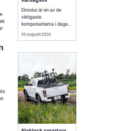
vardagsliv
Elmotor är en av de
re
viktigaste
sak
komponenterna i dagens
ar
samhälle, från små
03 augusti 2026
hushållsapparater till
stora industrimaskiner.
n
En väl vald och rätt
skött
elmotor kan
ge hög
driftsäkerhet, lägre ...
aks
ns
Flaklock smartare