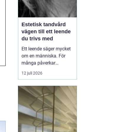
Estetisk tandvård
vägen till ett leende
du trivs med
Ett leende säger mycket
om en människa. För
många påverkar
tändernas utseende
12 juli 2026
både självförtroendet
och hur man upplever
sociala situationer.
estetisk tandvård
handlar om att skapa
et...