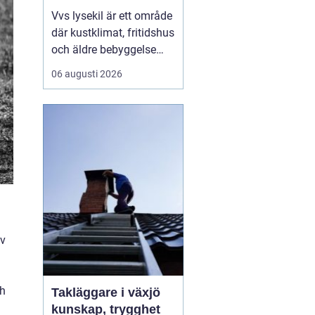
Vvs lysekil är ett område
där kustklimat, fritidshus
och äldre bebyggelse
ställer extra höga krav
06 augusti 2026
på rörarbeten,
värmesystem och
vatteninstallationer.
Många fastighetsägare
upplever en blandning
av återkommande
säsongsproblem, akuta
läckage och behov...
av
ch
Takläggare i växjö
kunskap, trygghet