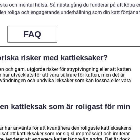
siska och mental hälsa. Så nästa gång du funderar på att köpa e
r den roliga och engagerande underhållning som din katt förtjänar
FAQ
oriska risker med kattleksaker?
 och garn, utgjorde risker för stryptvingning eller att katten
 har utvecklats för att vara säkrare för katten, men det är
användningen och undvika leksaker som kan lossna eller vara
en kattleksak som är roligast för min
r har använts för att kvantifiera den roligaste kattleksakens
isat att kattleksaker som rör sig slumpmässigt och imiterar
e, tenderar att engagera katter längre än andra. Det är dock