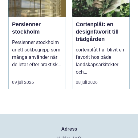
Persienner
Cortenplåt: en
stockholm
designfavorit till
trädgården
Persienner stockholm
är ett sökbegrepp som
cortenplåt har blivit en
många använder när
favorit hos både
de letar efter praktiska
landskapsarkitekter
och snygga so...
och
trädgårdsentusiaster.
09 juli 2026
08 juli 2026
Det är ett m...
Adress