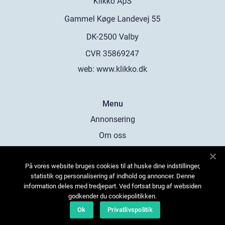
web:
www.klikko.dk
Menu
Annonsering
Om oss
Cookies
På vores website bruges cookies til at huske dine indstillinger,
Kontakta oss
statistik og personalisering af indhold og annoncer. Denne
Sitemap
information deles med tredjepart. Ved fortsat brug af websiden
godkender du cookiepolitikken.
Ok
Privatlivspolitik