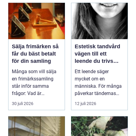
Sälja frimärken så
Estetisk tandvård
får du bäst betalt
vägen till ett
för din samling
leende du trivs
med
Många som vill sälja
Ett leende säger
en frimärkssamling
mycket om en
står inför samma
människa. För många
frågor: Vad är
påverkar tändernas
samlingen värd? Var
utseende både
30 juli 2026
12 juli 2026
vänder m...
självförtroendet ...