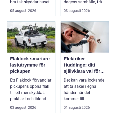
bra tak skyddar huset
dagens samhälle, från
mot regn, s...
små hushållsapparater
05 augusti 2026
03 augusti 2026
till stor...
Flaklock smartare
Elektriker
lastutrymme för
Huddinge: ditt
pickupen
självklara val för
säker elinstallation
Ett Flaklock förvandlar
Det kan vara lockande
pickupens öppna flak
att ta saker i egna
till ett mer skyddat,
händer när det
praktiskt och ibland
kommer till
också mer br...
hemförbättr...
03 augusti 2026
01 augusti 2026