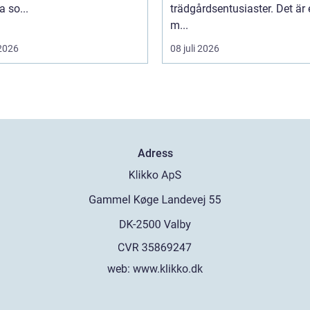
 so...
trädgårdsentusiaster. Det är 
m...
 2026
08 juli 2026
Adress
web:
www.klikko.dk