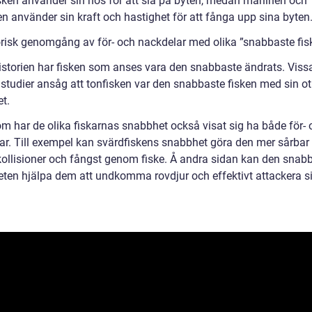
sken använder sin nos för att slå på byten, medan marlinen och
en använder sin kraft och hastighet för att fånga upp sina byten
orisk genomgång av för- och nackdelar med olika ”snabbaste fis
istorien har fisken som anses vara den snabbaste ändrats. Viss
 studier ansåg att tonfisken var den snabbaste fisken med sin ot
t.
m har de olika fiskarnas snabbhet också visat sig ha både för- 
ar. Till exempel kan svärdfiskens snabbhet göra den mer sårbar 
kollisioner och fångst genom fiske. Å andra sidan kan den snab
eten hjälpa dem att undkomma rovdjur och effektivt attackera s