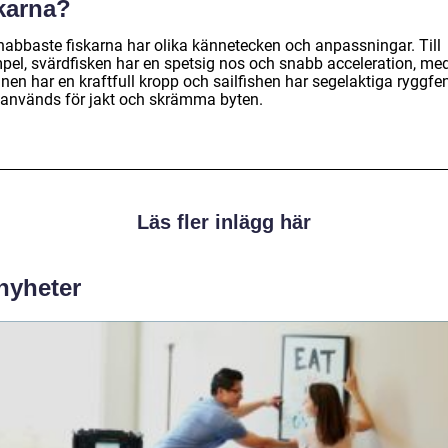
skarna?
nabbaste fiskarna har olika kännetecken och anpassningar. Till
pel, svärdfisken har en spetsig nos och snabb acceleration, me
nen har en kraftfull kropp och sailfishen har segelaktiga ryggfe
används för jakt och skrämma byten.
Läs fler inlägg här
 nyheter