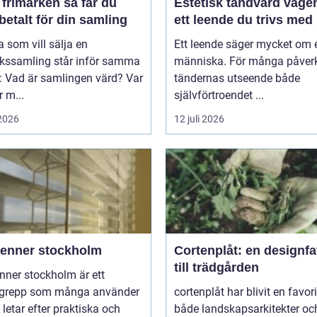
imärken så får du
Estetisk tandvård vägen till
betalt för din samling
ett leende du trivs med
som vill sälja en
Ett leende säger mycket om 
rkssamling står inför samma
människa. För många påver
: Vad är samlingen värd? Var
tändernas utseende både
 m...
självförtroendet ...
 2026
12 juli 2026
ienner stockholm
Cortenplåt: en designfa
till trädgården
nner stockholm är ett
grepp som många använder
cortenplåt har blivit en favor
 letar efter praktiska och
både landskapsarkitekter oc