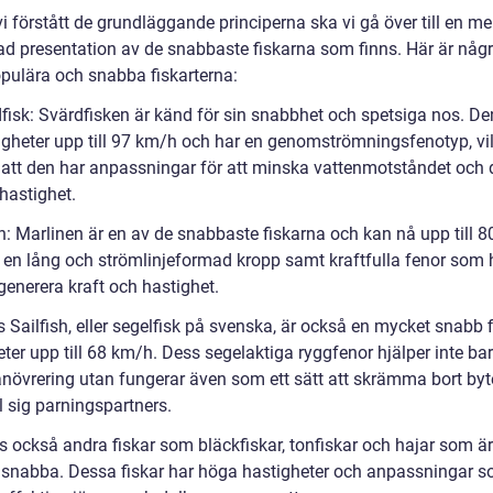
i förstått de grundläggande principerna ska vi gå över till en me
rad presentation av de snabbaste fiskarna som finns. Här är någ
pulära och snabba fiskarterna:
dfisk: Svärdfisken är känd för sin snabbhet och spetsiga nos. D
igheter upp till 97 km/h och har en genomströmningsfenotyp, vi
 att den har anpassningar för att minska vattenmotståndet och
hastighet.
in: Marlinen är en av de snabbaste fiskarna och kan nå upp till 
 en lång och strömlinjeformad kropp samt kraftfulla fenor som 
generera kraft och hastighet.
is Sailfish, eller segelfisk på svenska, är också en mycket snabb
ter upp till 68 km/h. Dess segelaktiga ryggfenor hjälper inte bara
övrering utan fungerar även som ett sätt att skrämma bort by
ll sig parningspartners.
s också andra fiskar som bläckfiskar, tonfiskar och hajar som är
 snabba. Dessa fiskar har höga hastigheter och anpassningar s