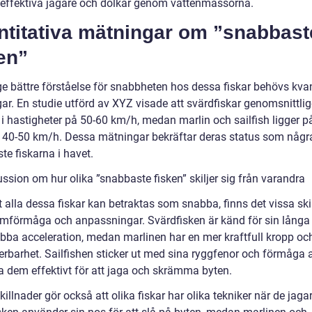
l effektiva jägare och dolkar genom vattenmassorna.
ntitativa mätningar om ”snabbast
en”
ge bättre förståelse för snabbheten hos dessa fiskar behövs kvan
ar. En studie utförd av XYZ visade att svärdfiskar genomsnittli
i hastigheter på 50-60 km/h, medan marlin och sailfish ligger p
 40-50 km/h. Dessa mätningar bekräftar deras status som någr
te fiskarna i havet.
ssion om hur olika ”snabbaste fisken” skiljer sig från varandra
t alla dessa fiskar kan betraktas som snabba, finns det vissa ski
imförmåga och anpassningar. Svärdfisken är känd för sin långa
bba acceleration, medan marlinen har en mer kraftfull kropp och
rbarhet. Sailfishen sticker ut med sina ryggfenor och förmåga a
 dem effektivt för att jaga och skrämma byten.
illnader gör också att olika fiskar har olika tekniker när de jagar