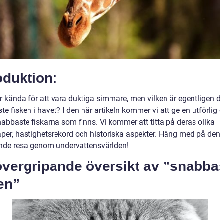
oduktion:
är kända för att vara duktiga simmare, men vilken är egentligen 
e fisken i havet? I den här artikeln kommer vi att ge en utförlig 
nabbaste fiskarna som finns. Vi kommer att titta på deras olika
per, hastighetsrekord och historiska aspekter. Häng med på de
de resa genom undervattensvärlden!
övergripande översikt av ”snabba
en”