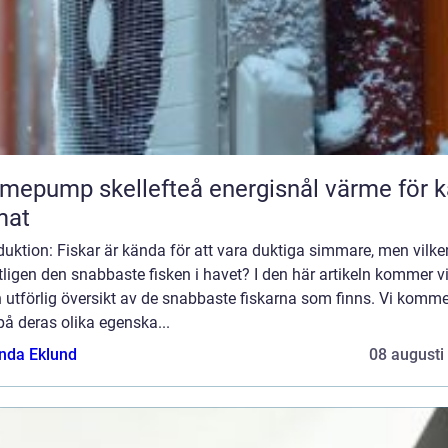
ump skellefteå energisnål värme för kallt
mat
duktion: Fiskar är kända för att vara duktiga simmare, men vilke
ligen den snabbaste fisken i havet? I den här artikeln kommer vi
 utförlig översikt av de snabbaste fiskarna som finns. Vi komme
 på deras olika egenska...
da Eklund
08 augusti