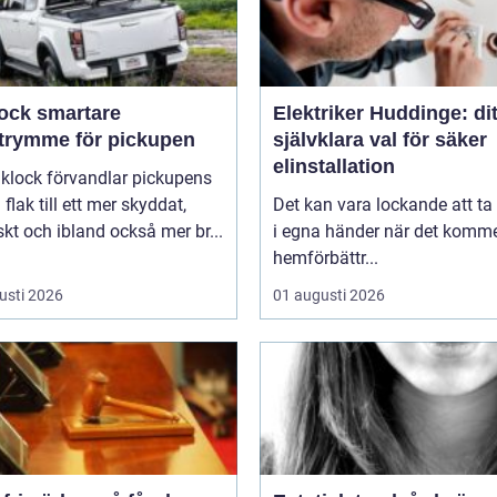
smartare
Elektriker Huddinge: dit
utrymme för pickupen
självklara val för säker
elinstallation
aklock förvandlar pickupens
flak till ett mer skyddat,
Det kan vara lockande att ta
skt och ibland också mer br...
i egna händer när det kommer
hemförbättr...
usti 2026
01 augusti 2026