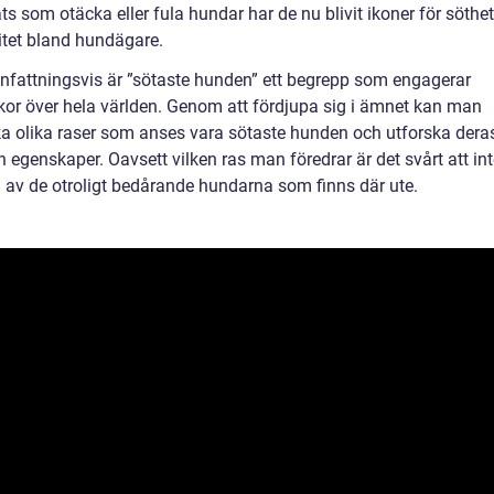
ts som otäcka eller fula hundar har de nu blivit ikoner för söthe
itet bland hundägare.
attningsvis är ”sötaste hunden” ett begrepp som engagerar
or över hela världen. Genom att fördjupa sig i ämnet kan man
a olika raser som anses vara sötaste hunden och utforska dera
 egenskaper. Oavsett vilken ras man föredrar är det svårt att in
 av de otroligt bedårande hundarna som finns där ute.