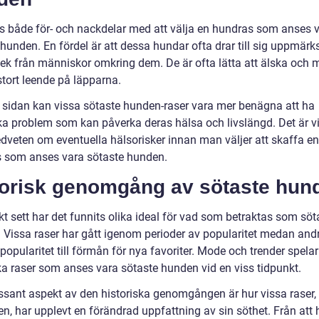
ns både för- och nackdelar med att välja en hundras som anses 
 hunden. En fördel är att dessa hundar ofta drar till sig uppmär
lek från människor omkring dem. De är ofta lätta att älska och 
stort leende på läpparna.
 sidan kan vissa sötaste hunden-raser vara mer benägna att ha
ka problem som kan påverka deras hälsa och livslängd. Det är vik
dveten om eventuella hälsorisker innan man väljer att skaffa en
 som anses vara sötaste hunden.
torisk genomgång av sötaste hun
kt sett har det funnits olika ideal för vad som betraktas som söt
 Vissa raser har gått igenom perioder av popularitet medan and
 popularitet till förmån för nya favoriter. Mode och trender spelar
ilka raser som anses vara sötaste hunden vid en viss tidpunkt.
essant aspekt av den historiska genomgången är hur vissa raser
n, har upplevt en förändrad uppfattning av sin söthet. Från att 