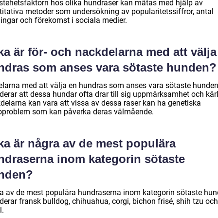
stehetsfaktorn hos olika hundraser kan mätas med hjälp av
titativa metoder som undersökning av popularitetssiffror, antal
ningar och förekomst i sociala medier.
ka är för- och nackdelarna med att välja
ndras som anses vara sötaste hunden?
elarna med att välja en hundras som anses vara sötaste hunde
derar att dessa hundar ofta drar till sig uppmärksamhet och kärl
delarna kan vara att vissa av dessa raser kan ha genetiska
oproblem som kan påverka deras välmående.
ka är några av de mest populära
ndraserna inom kategorin sötaste
nden?
a av de mest populära hundraserna inom kategorin sötaste hu
derar fransk bulldog, chihuahua, corgi, bichon frisé, shih tzu och
l.