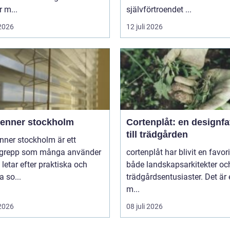
 m...
självförtroendet ...
 2026
12 juli 2026
ienner stockholm
Cortenplåt: en designfa
till trädgården
nner stockholm är ett
grepp som många använder
cortenplåt har blivit en favor
 letar efter praktiska och
både landskapsarkitekter oc
 so...
trädgårdsentusiaster. Det är 
m...
 2026
08 juli 2026