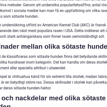
tiva metoder. Genom att undersöka popularitetssiffror, antal rös
ekomst i sociala medier kan man få en uppfattning om vilka ra
as som sötaste hunden.
en undersökning utförd av American Kennel Club (AKC) är fransk
varande den näst mest populära rasen i USA. Detta indikerar att 
 och stark anhängarskara som finner rasen oemotståndligt söt.
lnader mellan olika sötaste hund
tt de klassificeras som sötaste hunden finns det betydande skill
olika hundraser inom kategorin. Det kan handla om deras storlek
ent eller speciella attribut i utseendet.
mpel är chihuahua känd för sin extremt lilla storlek, medan labr
r är en betydligt större ras. Dessa skillnader i storlek kan påverka
ar deras sötaste hunden-faktor.
 och nackdelar med olika sötaste
den