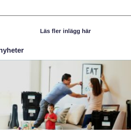
Läs fler inlägg här
 nyheter