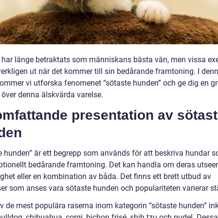
har länge betraktats som människans bästa vän, men vissa ex
verkligen ut när det kommer till sin bedårande framtoning. I den
 kommer vi utforska fenomenet ”sötaste hunden” och ge dig en gr
t över denna älskvärda varelse.
omfattande presentation av sötas
den
e hunden” är ett begrepp som används för att beskriva hundar 
ptionellt bedårande framtoning. Det kan handla om deras utsee
ghet eller en kombination av båda. Det finns ett brett utbud av
er som anses vara sötaste hunden och populariteten varierar st
v de mest populära raserna inom kategorin ”sötaste hunden” ink
ulldog, chihuahua, corgi, bichon frisé, shih tzu och pudel. Dessa