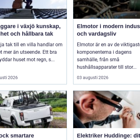
are i växjö kunskap,
Elmotor i modern indus
het och hållbara tak
och vardagsliv
lja tak till en villa handlar om
Elmotor är en av de viktigast
 mer än utseende. Ett bra
komponenterna i dagens
yddar huset mot regn, s...
samhälle, från små
hushållsapparater till stor...
usti 2026
03 augusti 2026
smartare
Elektriker Huddinge: dit