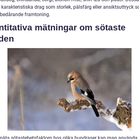
 karakteristiska drag som storlek, pälsfärg eller ansiktsuttryck 
bedårande framtoning.
titativa mätningar om sötaste
den
 mäta sötastehetsfaktorn hos olika hundraser kan man använda 