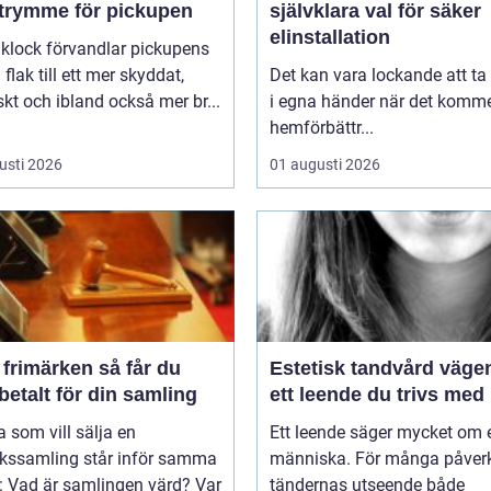
utrymme för pickupen
självklara val för säker
elinstallation
aklock förvandlar pickupens
flak till ett mer skyddat,
Det kan vara lockande att ta
skt och ibland också mer br...
i egna händer när det kommer
hemförbättr...
usti 2026
01 augusti 2026
imärken så får du
Estetisk tandvård vägen till
betalt för din samling
ett leende du trivs med
som vill sälja en
Ett leende säger mycket om 
rkssamling står inför samma
människa. För många påver
: Vad är samlingen värd? Var
tändernas utseende både