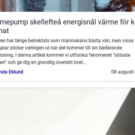
ump skellefteå energisnål värme för kallt
mat
en har länge betraktats som människans bästa vän, men vissa
lar sticker verkligen ut när det kommer till sin bedårande
oning. I denna artikel kommer vi utforska fenomenet ”sötaste
n” och ge dig en grundlig översikt över...
da Eklund
08 augusti