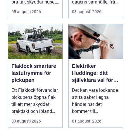
bra tak skyddar huset
dagens samhälle, från
mot regn, s...
små hushållsapparater
05 augusti 2026
03 augusti 2026
till stor...
Flaklock smartare
Elektriker
lastutrymme för
Huddinge: ditt
pickupen
självklara val för
säker elinstallation
Ett Flaklock förvandlar
Det kan vara lockande
pickupens öppna flak
att ta saker i egna
till ett mer skyddat,
händer när det
praktiskt och ibland
kommer till
också mer br...
hemförbättr...
03 augusti 2026
01 augusti 2026