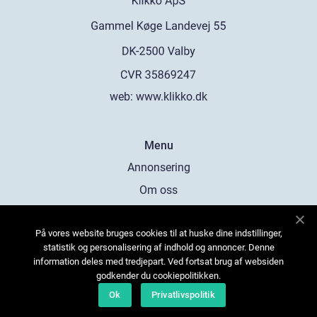
web:
www.klikko.dk
Menu
Annonsering
Om oss
Cookies
På vores website bruges cookies til at huske dine indstillinger,
Kontakta oss
statistik og personalisering af indhold og annoncer. Denne
Sitemap
information deles med tredjepart. Ved fortsat brug af websiden
godkender du cookiepolitikken.
Ok
Privatlivspolitik