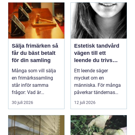
Sälja frimärken så
Estetisk tandvård
får du bäst betalt
vägen till ett
för din samling
leende du trivs
med
Många som vill sälja
Ett leende säger
en frimärkssamling
mycket om en
står inför samma
människa. För många
frågor: Vad är
påverkar tändernas
samlingen värd? Var
utseende både
30 juli 2026
12 juli 2026
vänder m...
självförtroendet ...