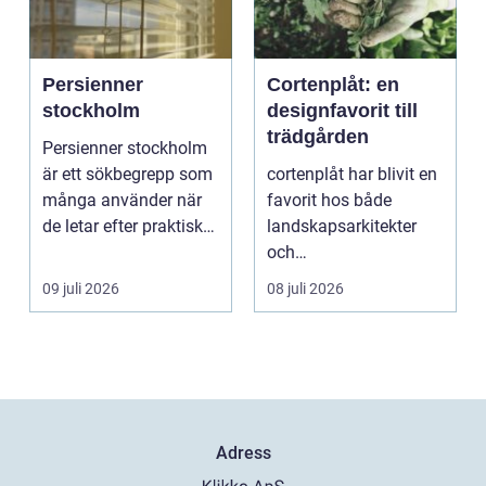
Persienner
Cortenplåt: en
stockholm
designfavorit till
trädgården
Persienner stockholm
är ett sökbegrepp som
cortenplåt har blivit en
många använder när
favorit hos både
de letar efter praktiska
landskapsarkitekter
och snygga so...
och
trädgårdsentusiaster.
09 juli 2026
08 juli 2026
Det är ett m...
Adress