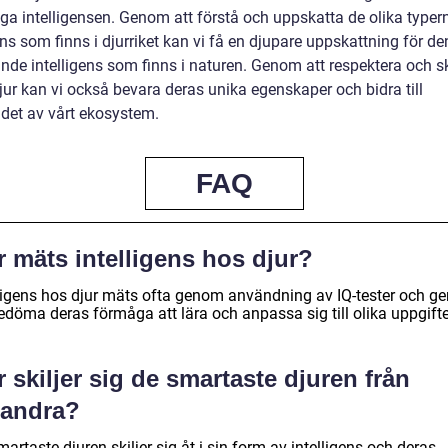
ga intelligensen. Genom att förstå och uppskatta de olika typer
ens som finns i djurriket kan vi få en djupare uppskattning för de
nde intelligens som finns i naturen. Genom att respektera och 
jur kan vi också bevara deras unika egenskaper och bidra till
det av vårt ekosystem.
FAQ
 mäts intelligens hos djur?
lligens hos djur mäts ofta genom användning av IQ-tester och 
edöma deras förmåga att lära och anpassa sig till olika uppgifte
 skiljer sig de smartaste djuren från
randra?
artaste djuren skiljer sig åt i sin form av intelligens och deras