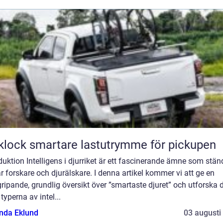
Flaklock smartare lastutrymme för pickupen
duktion Intelligens i djurriket är ett fascinerande ämne som stän
r forskare och djurälskare. I denna artikel kommer vi att ge en
ripande, grundlig översikt över ”smartaste djuret” och utforska 
 typerna av intel...
da Eklund
03 augusti