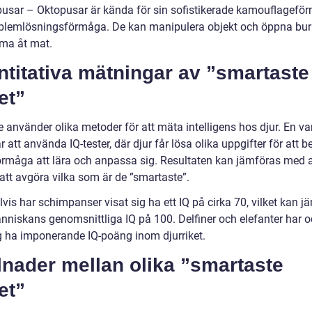
pusar – Oktopusar är kända för sin sofistikerade kamouflagefö
blemlösningsförmåga. De kan manipulera objekt och öppna bura
ma åt mat.
titativa mätningar av ”smartaste
et”
 använder olika metoder för att mäta intelligens hos djur. En va
 att använda IQ-tester, där djur får lösa olika uppgifter för att
örmåga att lära och anpassa sig. Resultaten kan jämföras med 
 att avgöra vilka som är de ”smartaste”.
is har schimpanser visat sig ha ett IQ på cirka 70, vilket kan j
niskans genomsnittliga IQ på 100. Delfiner och elefanter har 
ig ha imponerande IQ-poäng inom djurriket.
lnader mellan olika ”smartaste
et”