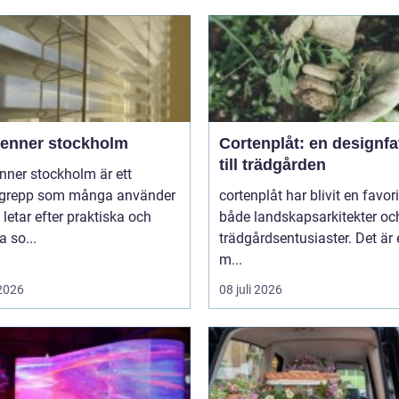
ienner stockholm
Cortenplåt: en designfa
till trädgården
nner stockholm är ett
grepp som många använder
cortenplåt har blivit en favor
 letar efter praktiska och
både landskapsarkitekter oc
 so...
trädgårdsentusiaster. Det är 
m...
 2026
08 juli 2026