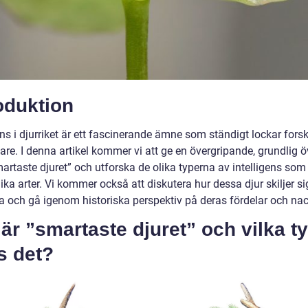
oduktion
ens i djurriket är ett fascinerande ämne som ständigt lockar fors
are. I denna artikel kommer vi att ge en övergripande, grundlig ö
artaste djuret” och utforska de olika typerna av intelligens som
ika arter. Vi kommer också att diskutera hur dessa djur skiljer si
a och gå igenom historiska perspektiv på deras fördelar och nac
är ”smartaste djuret” och vilka t
s det?