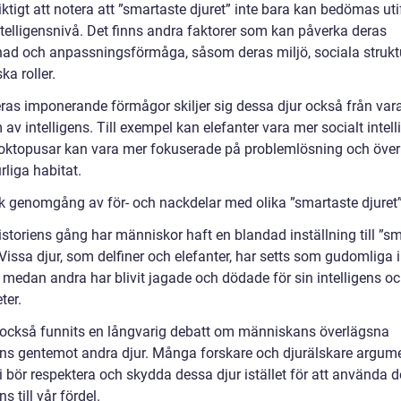
iktigt att notera att ”smartaste djuret” inte bara kan bedömas uti
ntelligensnivå. Det finns andra faktorer som kan påverka deras
nad och anpassningsförmåga, såsom deras miljö, sociala strukt
ka roller.
eras imponerande förmågor skiljer sig dessa djur också från var
 av intelligens. Till exempel kan elefanter vara mer socialt intell
ktopusar kan vara mer fokuserade på problemlösning och över
urliga habitat.
sk genomgång av för- och nackdelar med olika ”smartaste djuret
istoriens gång har människor haft en blandad inställning till ”s
 Vissa djur, som delfiner och elefanter, har setts som gudomliga i
, medan andra har blivit jagade och dödade för sin intelligens o
ter.
 också funnits en långvarig debatt om människans överlägsna
gens gentemot andra djur. Många forskare och djurälskare argum
vi bör respektera och skydda dessa djur istället för att använda 
ns till vår fördel.