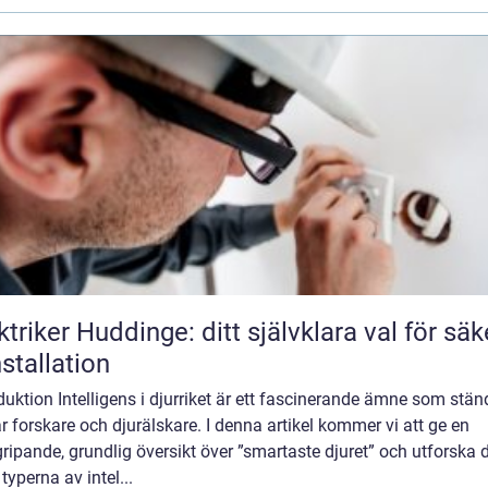
ktriker Huddinge: ditt självklara val för säk
nstallation
duktion Intelligens i djurriket är ett fascinerande ämne som stän
r forskare och djurälskare. I denna artikel kommer vi att ge en
ripande, grundlig översikt över ”smartaste djuret” och utforska 
 typerna av intel...