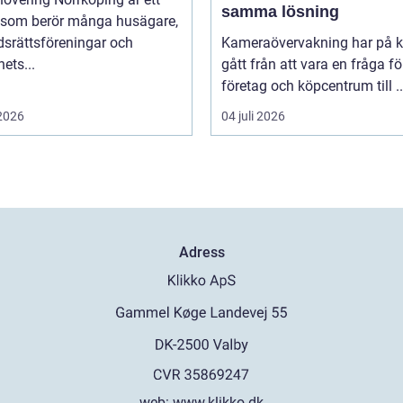
samma lösning
som berör många husägare,
dsrättsföreningar och
Kameraövervakning har på ko
hets...
gått från att vara en fråga fö
företag och köpcentrum till ..
 2026
04 juli 2026
Adress
web:
www.klikko.dk