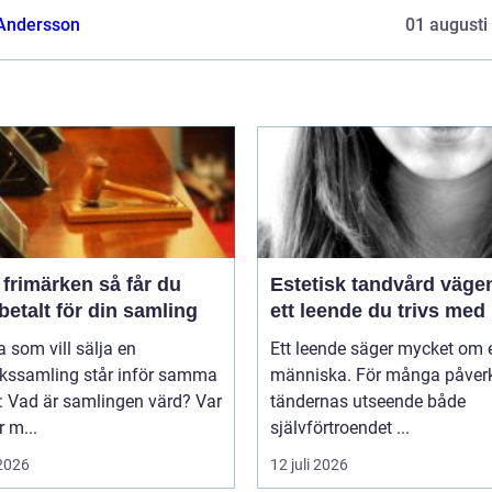
 Andersson
01 augusti
imärken så får du
Estetisk tandvård vägen till
betalt för din samling
ett leende du trivs med
som vill sälja en
Ett leende säger mycket om 
rkssamling står inför samma
människa. För många påver
: Vad är samlingen värd? Var
tändernas utseende både
 m...
självförtroendet ...
 2026
12 juli 2026