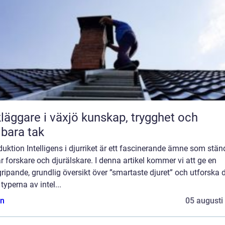
are i växjö kunskap, trygghet och
lbara tak
duktion Intelligens i djurriket är ett fascinerande ämne som stän
r forskare och djurälskare. I denna artikel kommer vi att ge en
ripande, grundlig översikt över ”smartaste djuret” och utforska 
 typerna av intel...
n
05 augusti