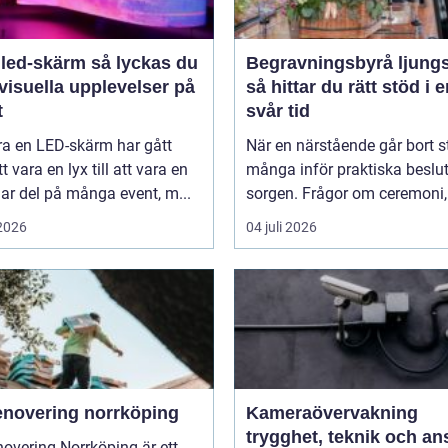
-skärm så lyckas du
Begravningsbyrå ljung
visuella upplevelser på
så hittar du rätt stöd i 
t
svår tid
ra en LED-skärm har gått
När en närstående går bort s
t vara en lyx till att vara en
många inför praktiska beslut 
lar del på många event, m...
sorgen. Frågor om ceremoni, 
 2026
04 juli 2026
enovering norrköping
Kameraövervakning
trygghet, teknik och ans
overing Norrköping är ett