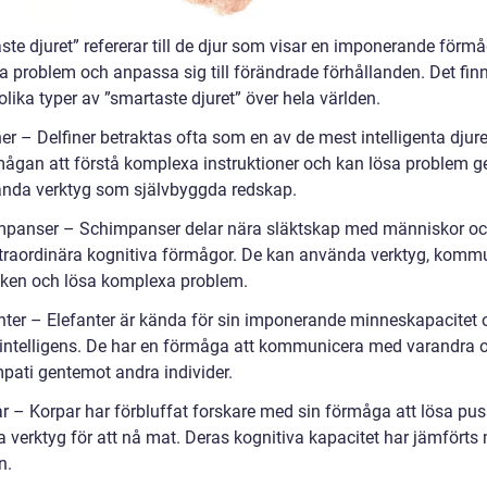
te djuret” refererar till de djur som visar en imponerande förmå
sa problem och anpassa sig till förändrade förhållanden. Det fin
ika typer av ”smartaste djuret” över hela världen.
ner – Delfiner betraktas ofta som en av de mest intelligenta djur
mågan att förstå komplexa instruktioner och kan lösa problem 
ända verktyg som självbyggda redskap.
mpanser – Schimpanser delar nära släktskap med människor oc
xtraordinära kognitiva förmågor. De kan använda verktyg, komm
ken och lösa komplexa problem.
anter – Elefanter är kända för sin imponerande minneskapacitet 
 intelligens. De har en förmåga att kommunicera med varandra 
mpati gentemot andra individer.
ar – Korpar har förbluffat forskare med sin förmåga att lösa pus
 verktyg för att nå mat. Deras kognitiva kapacitet har jämförts
n.