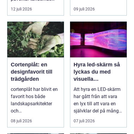
utseende både
12 juli 2026
09 juli 2026
självförtroendet ...
Cortenplåt: en
Hyra led-skärm så
designfavorit till
lyckas du med
trädgården
visuella
upplevelser på
cortenplåt har blivit en
Att hyra en LED-skärm
event
favorit hos både
har gått från att vara
landskapsarkitekter
en lyx till att vara en
och
självklar del på många
trädgårdsentusiaster.
event, m...
08 juli 2026
07 juli 2026
Det är ett m...