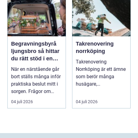
Begravningsbyrå
Takrenovering
ljungsbro så hittar
norrköping
du rätt stöd i en
Takrenovering
svår tid
När en närstående går
Norrköping är ett ämne
bort ställs många inför
som berör många
praktiska beslut mitt i
husägare,
sorgen. Frågor om
bostadsrättsföreningar
ceremoni, ju...
och fastighets...
04 juli 2026
04 juli 2026