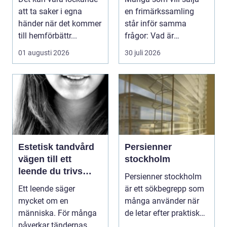
att ta saker i egna
en frimärkssamling
händer när det kommer
står inför samma
till hemförbättr...
frågor: Vad är
samlingen värd? Var
01 augusti 2026
30 juli 2026
vänder m...
Estetisk tandvård
Persienner
vägen till ett
stockholm
leende du trivs
Persienner stockholm
med
Ett leende säger
är ett sökbegrepp som
mycket om en
många använder när
människa. För många
de letar efter praktiska
påverkar tändernas
och snygga so...