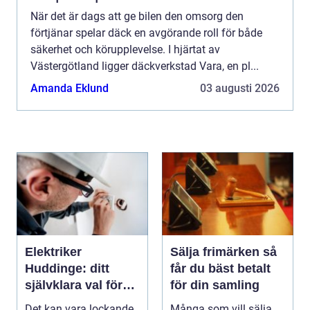
När det är dags att ge bilen den omsorg den
förtjänar spelar däck en avgörande roll för både
säkerhet och körupplevelse. I hjärtat av
Västergötland ligger däckverkstad Vara, en pl...
Amanda Eklund
03 augusti 2026
Elektriker
Sälja frimärken så
Huddinge: ditt
får du bäst betalt
självklara val för
för din samling
säker elinstallation
Det kan vara lockande
Många som vill sälja