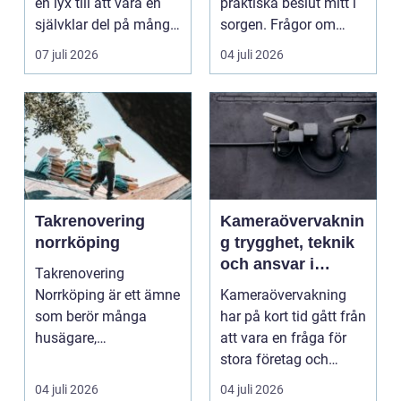
en lyx till att vara en
praktiska beslut mitt i
självklar del på många
sorgen. Frågor om
event, m...
ceremoni, ju...
07 juli 2026
04 juli 2026
Takrenovering
Kameraövervaknin
norrköping
g trygghet, teknik
och ansvar i
Takrenovering
samma lösning
Norrköping är ett ämne
Kameraövervakning
som berör många
har på kort tid gått från
husägare,
att vara en fråga för
bostadsrättsföreningar
stora företag och
och fastighets...
köpcentrum till ...
04 juli 2026
04 juli 2026