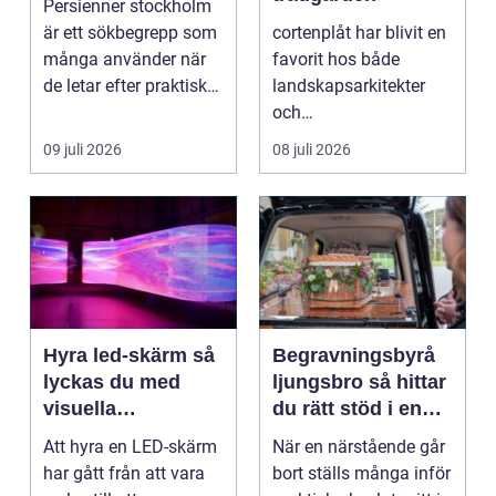
Persienner stockholm
är ett sökbegrepp som
cortenplåt har blivit en
många använder när
favorit hos både
de letar efter praktiska
landskapsarkitekter
och snygga so...
och
trädgårdsentusiaster.
09 juli 2026
08 juli 2026
Det är ett m...
Hyra led-skärm så
Begravningsbyrå
lyckas du med
ljungsbro så hittar
visuella
du rätt stöd i en
upplevelser på
svår tid
Att hyra en LED-skärm
När en närstående går
event
har gått från att vara
bort ställs många inför