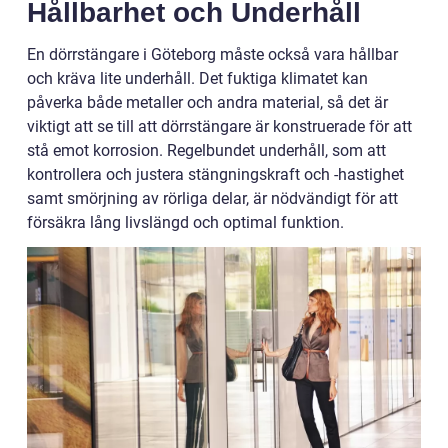
Hållbarhet och Underhåll
En dörrstängare i Göteborg måste också vara hållbar
och kräva lite underhåll. Det fuktiga klimatet kan
påverka både metaller och andra material, så det är
viktigt att se till att dörrstängare är konstruerade för att
stå emot korrosion. Regelbundet underhåll, som att
kontrollera och justera stängningskraft och -hastighet
samt smörjning av rörliga delar, är nödvändigt för att
försäkra lång livslängd och optimal funktion.