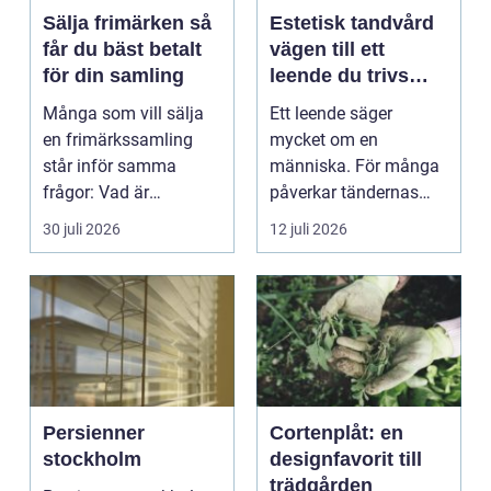
Sälja frimärken så
Estetisk tandvård
får du bäst betalt
vägen till ett
för din samling
leende du trivs
med
Många som vill sälja
Ett leende säger
en frimärkssamling
mycket om en
står inför samma
människa. För många
frågor: Vad är
påverkar tändernas
samlingen värd? Var
utseende både
30 juli 2026
12 juli 2026
vänder m...
självförtroendet ...
Persienner
Cortenplåt: en
stockholm
designfavorit till
trädgården