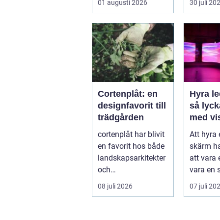
01 augusti 2026
30 juli 20
samling
Var vänd
Cortenplåt: en
Hyra l
designfavorit till
så lyc
trädgården
med vi
upplev
cortenplåt har blivit
Att hyra
event
en favorit hos både
skärm ha
landskapsarkitekter
att vara e
och
vara en s
trädgårdsentusiaste
på mång
08 juli 2026
07 juli 20
r. Det är ett m...
m...