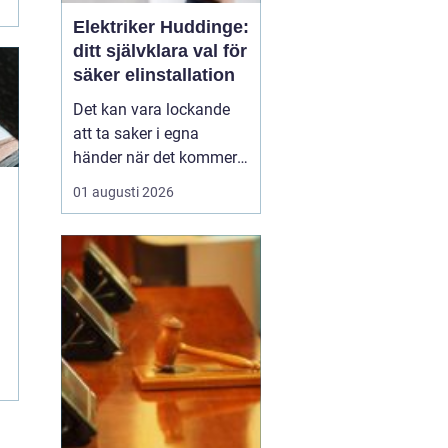
Elektriker Huddinge:
ditt självklara val för
säker elinstallation
Det kan vara lockande
att ta saker i egna
händer när det kommer
till hemförbättringar,
01 augusti 2026
men när det handlar om
elinstallationer är det
alltid bäst att vända sig
till ett proffs. I Huddinge
finns det många ...
n
.