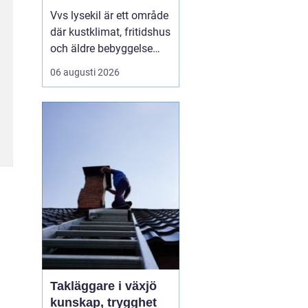
Vvs lysekil är ett område
där kustklimat, fritidshus
och äldre bebyggelse
ställer extra höga krav
06 augusti 2026
på rörarbeten,
värmesystem och
vatteninstallationer.
Många fastighetsägare
upplever en blandning
av återkommande
säsongsproblem, akuta
läckage och behov...
Takläggare i växjö
kunskap, trygghet