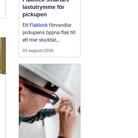
lastutrymme för
pickupen
Ett
Flaklock
förvandlar
pickupens öppna flak till
ett mer skyddat,
praktiskt och ibland
03 augusti 2026
också mer bränslesnålt
lastutrymme. För många
är skillnaden tydlig
redan efter första
veckan: mindre stök,
torrar...