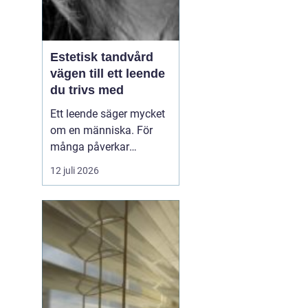
Estetisk tandvård
vägen till ett leende
du trivs med
Ett leende säger mycket
om en människa. För
många påverkar
tändernas utseende
12 juli 2026
både självförtroendet
och hur man upplever
sociala situationer.
estetisk tandvård
handlar om att skapa
et...