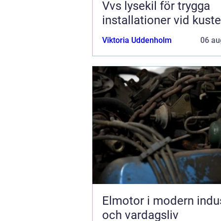
Vvs lysekil för trygga
installationer vid kust
Viktoria Uddenholm
06 au
Elmotor i modern indus
och vardagsliv