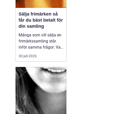
Sälja frimärken så
får du bäst betalt för
din samling
Många som vill sälja en
frimärkssamling står
inför samma frågor: Vad
är samlingen värd? Var
30 juli 2026
vänder man sig? Och hur
undviker man att sälja
för billigt? Oavsett om
samlingen är egen, ärvd
eller del av ett dödsbo
går det att skapa
ordning, få en rättvi...