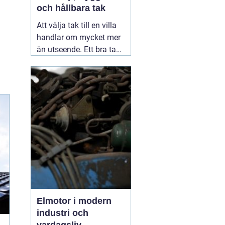
och hållbara tak
Att välja tak till en villa
handlar om mycket mer
än utseende. Ett bra tak
skyddar huset mot regn,
snö, blåst och fukt, och
påverkar både
inomhusklimat och
ekonomi. I en stad med
skiftande väder som
Växjö blir valet av
material, utförande
05
augusti 2026
Elmotor i modern
industri och