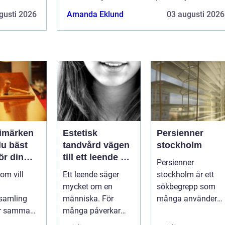
gusti 2026
Amanda Eklund
03 augusti 2026
rimärken
Estetisk
Persienner
du bäst
tandvård vägen
stockholm
för din
till ett leende du
Persienner
g
trivs med
om vill
Ett leende säger
stockholm är ett
mycket om en
sökbegrepp som
samling
människa. För
många använder
ör samma
många påverkar
när de letar efter
Vad är
tändernas utseende
praktiska och