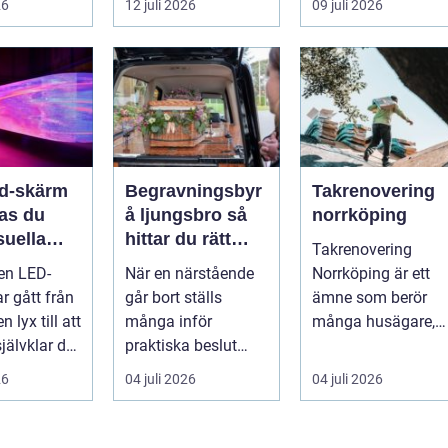
26
12 juli 2026
09 juli 2026
en värd?
både
snygga so...
er m...
självförtroendet ...
ed-skärm
Begravningsbyr
Takrenovering
kas du
å ljungsbro så
norrköping
suella
hittar du rätt
Takrenovering
elser på
stöd i en svår tid
 en LED-
När en närstående
Norrköping är ett
r gått från
går bort ställs
ämne som berör
n lyx till att
många inför
många husägare,
jälvklar del
praktiska beslut
bostadsrättsföreni
a event,
mitt i sorgen. Frågor
gar och fastighets..
26
04 juli 2026
04 juli 2026
om ceremoni, ju...