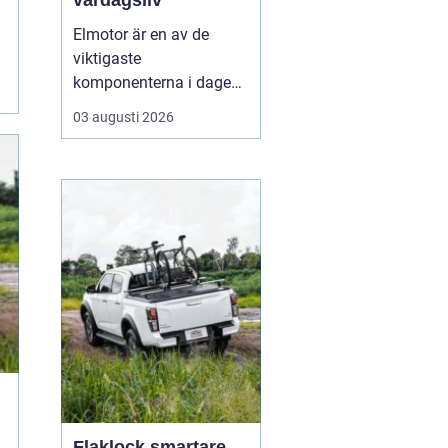
vardagsliv
Elmotor är en av de
viktigaste
komponenterna i dagens
samhälle, från små
03 augusti 2026
hushållsapparater till
stora industrimaskiner.
En väl vald och rätt
skött
elmotor kan
ge hög
driftsäkerhet, lägre ...
Flaklock smartare