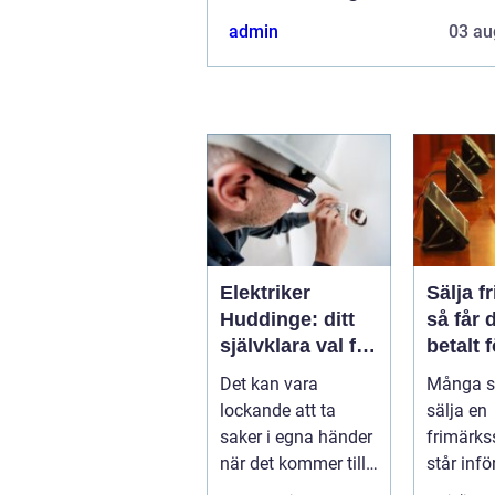
admin
03 au
Elektriker
Sälja f
Huddinge: ditt
så får 
självklara val för
betalt 
säker
samlin
Det kan vara
Många s
elinstallation
lockande att ta
sälja en
saker i egna händer
frimärks
när det kommer till
står inf
hemförbättr...
frågor: 