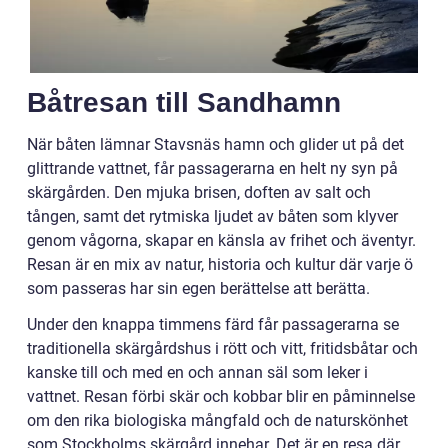
Båtresan till Sandhamn
När båten lämnar Stavsnäs hamn och glider ut på det
glittrande vattnet, får passagerarna en helt ny syn på
skärgården. Den mjuka brisen, doften av salt och
tången, samt det rytmiska ljudet av båten som klyver
genom vågorna, skapar en känsla av frihet och äventyr.
Resan är en mix av natur, historia och kultur där varje ö
som passeras har sin egen berättelse att berätta.
Under den knappa timmens färd får passagerarna se
traditionella skärgårdshus i rött och vitt, fritidsbåtar och
kanske till och med en och annan säl som leker i
vattnet. Resan förbi skär och kobbar blir en påminnelse
om den rika biologiska mångfald och de naturskönhet
som Stockholms skärgård innehar. Det är en resa där