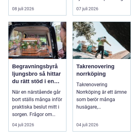
trädgårdsentusiaster.
event, m...
08 juli 2026
07 juli 2026
Det är ett m...
Begravningsbyrå
Takrenovering
ljungsbro så hittar
norrköping
du rätt stöd i en
Takrenovering
svår tid
När en närstående går
Norrköping är ett ämne
bort ställs många inför
som berör många
praktiska beslut mitt i
husägare,
sorgen. Frågor om
bostadsrättsföreningar
ceremoni, ju...
och fastighets...
04 juli 2026
04 juli 2026