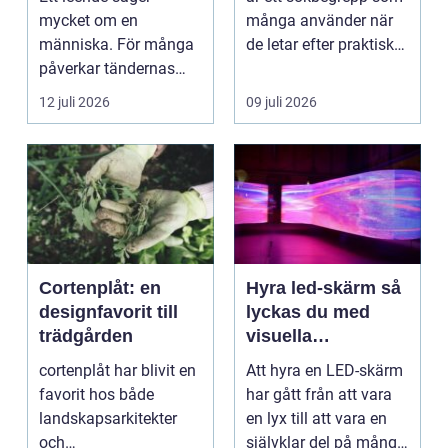
mycket om en
många använder när
människa. För många
de letar efter praktiska
påverkar tändernas
och snygga so...
utseende både
12 juli 2026
09 juli 2026
självförtroendet ...
Cortenplåt: en
Hyra led-skärm så
designfavorit till
lyckas du med
trädgården
visuella
upplevelser på
cortenplåt har blivit en
Att hyra en LED-skärm
event
favorit hos både
har gått från att vara
landskapsarkitekter
en lyx till att vara en
och
självklar del på många