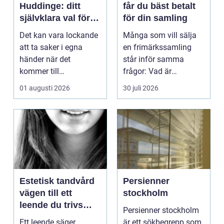
Huddinge: ditt
får du bäst betalt
självklara val för
för din samling
säker elinstallation
Det kan vara lockande
Många som vill sälja
att ta saker i egna
en frimärkssamling
händer när det
står inför samma
kommer till
frågor: Vad är
hemförbättr...
samlingen värd? Var
01 augusti 2026
30 juli 2026
vänder m...
Estetisk tandvård
Persienner
vägen till ett
stockholm
leende du trivs
Persienner stockholm
med
Ett leende säger
är ett sökbegrepp som