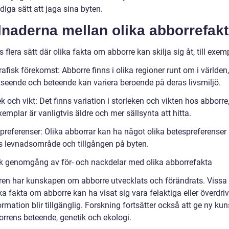
iga sätt att jaga sina byten.
lnaderna mellan olika abborrefak
s flera sätt där olika fakta om abborre kan skilja sig åt, till exem
afisk förekomst: Abborre finns i olika regioner runt om i världen
tseende och beteende kan variera beroende på deras livsmiljö.
ek och vikt: Det finns variation i storleken och vikten hos abborre
xemplar är vanligtvis äldre och mer sällsynta att hitta.
spreferenser: Olika abborrar kan ha något olika betespreferenser
s levnadsområde och tillgången på byten.
sk genomgång av för- och nackdelar med olika abborrefakta
ren har kunskapen om abborre utvecklats och förändrats. Vissa
ka fakta om abborre kan ha visat sig vara felaktiga eller överdri
rmation blir tillgänglig. Forskning fortsätter också att ge ny ku
rrens beteende, genetik och ekologi.