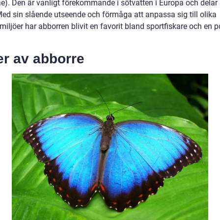
ae). Den är vanligt förekommande i sötvatten i Europa och delar
Med sin slående utseende och förmåga att anpassa sig till olika
iljöer har abborren blivit en favorit bland sportfiskare och en 
.
er av abborre