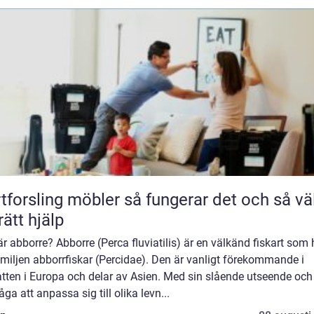
ling möbler så fungerar det och så väljer
rätt hjälp
r abborre? Abborre (Perca fluviatilis) är en välkänd fiskart som 
familjen abborrfiskar (Percidae). Den är vanligt förekommande i
tten i Europa och delar av Asien. Med sin slående utseende och
ga att anpassa sig till olika levn...