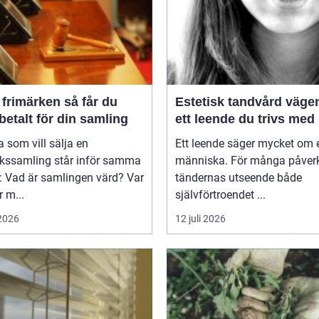
imärken så får du
Estetisk tandvård vägen till
betalt för din samling
ett leende du trivs med
som vill sälja en
Ett leende säger mycket om 
rkssamling står inför samma
människa. För många påver
: Vad är samlingen värd? Var
tändernas utseende både
 m...
självförtroendet ...
 2026
12 juli 2026