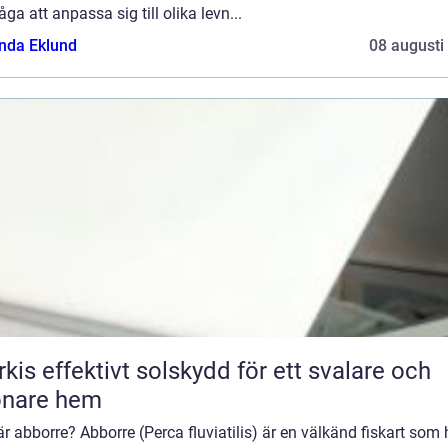
ga att anpassa sig till olika levn...
da Eklund
08 augusti
skydd för ett svalare och
önare hem
r abborre? Abborre (Perca fluviatilis) är en välkänd fiskart som 