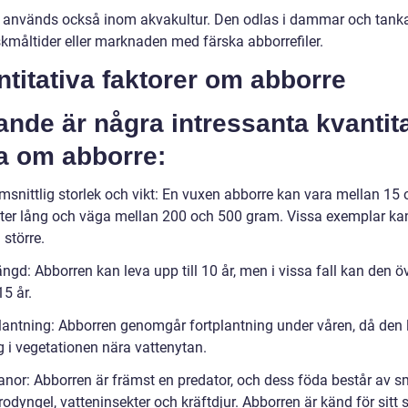
 används också inom akvakultur. Den odlas i dammar och tankar
skmåltider eller marknaden med färska abborrefiler.
titativa faktorer om abborre
ande är några intressanta kvantit
a om abborre:
msnittlig storlek och vikt: En vuxen abborre kan vara mellan 15
ter lång och väga mellan 200 och 500 gram. Vissa exemplar ka
 större.
ängd: Abborren kan leva upp till 10 år, men i vissa fall kan den öv
15 år.
plantning: Abborren genomgår fortplantning under våren, då den 
g i vegetationen nära vattenytan.
anor: Abborren är främst en predator, och dess föda består av 
grodyngel, vatteninsekter och kräftdjur. Abborren är känd för sitt