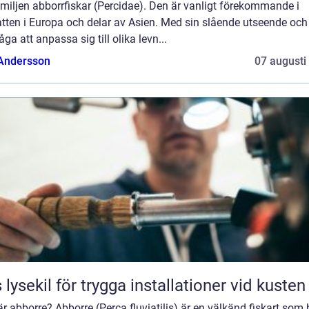
familjen abborrfiskar (Percidae). Den är vanligt förekommande i
tten i Europa och delar av Asien. Med sin slående utseende och
ga att anpassa sig till olika levn...
 Andersson
07 augusti
 lysekil för trygga installationer vid kusten
r abborre? Abborre (Perca fluviatilis) är en välkänd fiskart som 