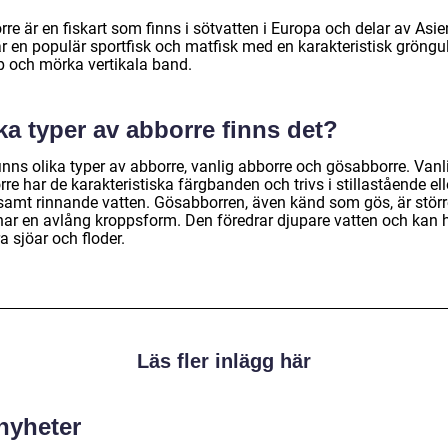
re är en fiskart som finns i sötvatten i Europa och delar av Asie
är en populär sportfisk och matfisk med en karakteristisk gröngu
p och mörka vertikala band.
ka typer av abborre finns det?
inns olika typer av abborre, vanlig abborre och gösabborre. Vanl
re har de karakteristiska färgbanden och trivs i stillastående ell
samt rinnande vatten. Gösabborren, även känd som gös, är störr
har en avlång kroppsform. Den föredrar djupare vatten och kan h
ra sjöar och floder.
Läs fler inlägg här
 nyheter