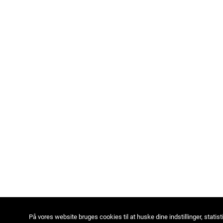
På vores website bruges cookies til at huske dine indstillinger, statist