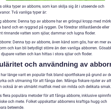
s olika typer av abborre, som kan skilja sig åt i utseende och
anor. Två vanliga typer är:
ig abborre: Denna typ av abborre har en gröngul kropp med mör
a band och en ryggrad på ryggen. De föredrar stillastående eller
t rinnande vatten som sjöar, dammar och lugna floder.
bborre: Denna typ av abborre, även känd som gös, har en mer a
orm och kan bli betydligt större än den vanliga abborren. Gösab
 djupare vatten och kan hittas i stora sjöar och floder.
uläritet och användning av abbor
har länge varit en populär fisk bland sportfiskare på grund av d
rka och utmaning för att fånga den. Många fiskare njuter av at
n också är en utmärkt matfisk med sin milda och delikata smak
s flera populära metoder för att fånga abborre, inklusive spinnfi
lfiske och mete. Folket uppskattar abborrens kraftiga hugg och
bara beteende.