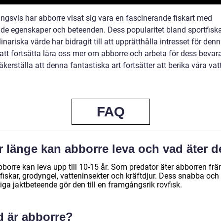
ingsvis har abborre visat sig vara en fascinerande fiskart med
nde egenskaper och beteenden. Dess popularitet bland sportfisk
inariska värde har bidragit till att upprätthålla intresset för denn
tt fortsätta lära oss mer om abborre och arbeta för dess bevar
äkerställa att denna fantastiska art fortsätter att berika våra va
FAQ
r länge kan abborre leva och vad äter d
bborre kan leva upp till 10-15 år. Som predator äter abborren fr
fiskar, grodyngel, vatteninsekter och kräftdjur. Dess snabba och
ga jaktbeteende gör den till en framgångsrik rovfisk.
d är abborre?