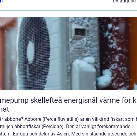
n
08 augusti
ump skellefteå energisnål värme för kallt
mat
r abborre? Abborre (Perca fluviatilis) är en välkänd fiskart som 
familjen abborrfiskar (Percidae). Den är vanligt förekommande i
tten i Europa och delar av Asien. Med sin slående utseende och