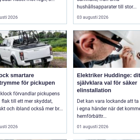
hushållsapparater till stor...
usti 2026
03 augusti 2026
smartare
Elektriker Huddinge: dit
utrymme för pickupen
självklara val för säker
elinstallation
aklock förvandlar pickupens
flak till ett mer skyddat,
Det kan vara lockande att ta
skt och ibland också mer br...
i egna händer när det kommer
hemförbättr...
usti 2026
01 augusti 2026