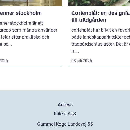
ienner stockholm
Cortenplåt: en designfa
till trädgården
nner stockholm är ett
grepp som många använder
cortenplåt har blivit en favor
 letar efter praktiska och
både landskapsarkitekter oc
 so...
trädgårdsentusiaster. Det är 
m...
 2026
08 juli 2026
Adress