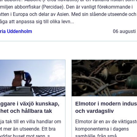
familjen abborrfiskar (Percidae). Den är vanligt förekommande i
tten i Europa och delar av Asien. Med sin slående utseende och
ga att anpassa sig till olika levn...
oria Uddenholm
06 augusti
are i växjö kunskap,
Elmotor i modern indus
het och hållbara tak
och vardagsliv
lja tak till en villa handlar om
Elmotor är en av de viktigast
 mer än utseende. Ett bra
komponenterna i dagens
yddar huset mot regn, s...
samhälle, från små