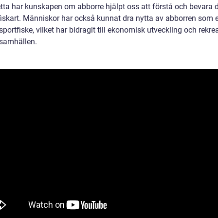
etta har kunskapen om abborre hjälpt oss att förstå och bevara
 fiskart. Människor har också kunnat dra nytta av abborren som 
sportfiske, vilket har bidragit till ekonomisk utveckling och rekre
samhällen.