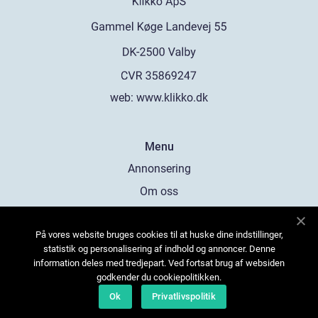
web:
www.klikko.dk
Menu
Annonsering
Om oss
Cookies
På vores website bruges cookies til at huske dine indstillinger,
Kontakta oss
statistik og personalisering af indhold og annoncer. Denne
Sitemap
information deles med tredjepart. Ved fortsat brug af websiden
godkender du cookiepolitikken.
Ok
Privatlivspolitik