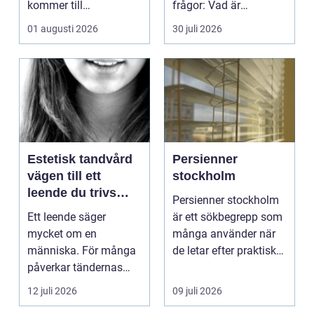
kommer till
frågor: Vad är
hemförbättr...
samlingen värd? Var
01 augusti 2026
30 juli 2026
vänder m...
Estetisk tandvård
Persienner
vägen till ett
stockholm
leende du trivs
Persienner stockholm
med
Ett leende säger
är ett sökbegrepp som
mycket om en
många använder när
människa. För många
de letar efter praktiska
påverkar tändernas
och snygga so...
utseende både
12 juli 2026
09 juli 2026
självförtroendet ...