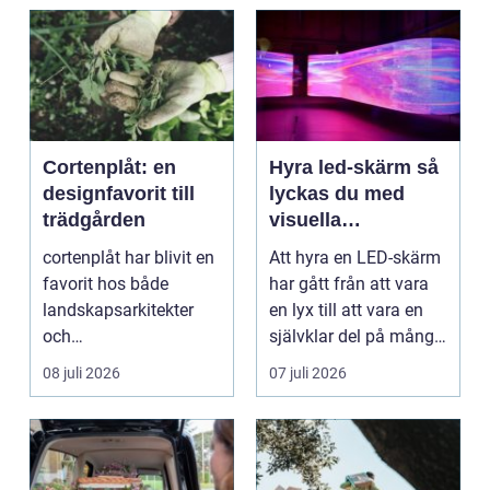
Cortenplåt: en
Hyra led-skärm så
designfavorit till
lyckas du med
trädgården
visuella
upplevelser på
cortenplåt har blivit en
Att hyra en LED-skärm
event
favorit hos både
har gått från att vara
landskapsarkitekter
en lyx till att vara en
och
självklar del på många
trädgårdsentusiaster.
event, m...
08 juli 2026
07 juli 2026
Det är ett m...