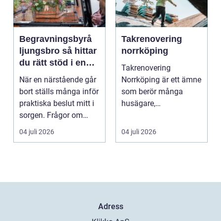
Begravningsbyrå
Takrenovering
ljungsbro så hittar
norrköping
du rätt stöd i en
Takrenovering
svår tid
När en närstående går
Norrköping är ett ämne
bort ställs många inför
som berör många
praktiska beslut mitt i
husägare,
sorgen. Frågor om
bostadsrättsföreningar
ceremoni, ju...
och fastighets...
04 juli 2026
04 juli 2026
Adress