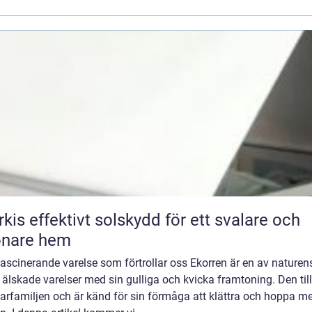
skydd för ett svalare och
önare hem
fascinerande varelse som förtrollar oss Ekorren är en av naturen
älskade varelser med sin gulliga och kvicka framtoning. Den til
arfamiljen och är känd för sin förmåga att klättra och hoppa me