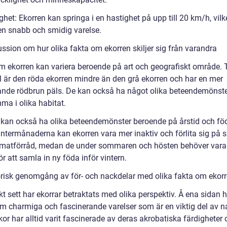
ghet: Ekorren kan springa i en hastighet på upp till 20 km/h, vilk
 en snabb och smidig varelse.
ussion om hur olika fakta om ekorren skiljer sig från varandra
m ekorren kan variera beroende på art och geografiskt område. T
 är den röda ekorren mindre än den grå ekorren och har en mer
nde rödbrun päls. De kan också ha något olika beteendemönst
ma i olika habitat.
 kan också ha olika beteendemönster beroende på årstid och föd
intermånaderna kan ekorren vara mer inaktiv och förlita sig på s
atförråd, medan de under sommaren och hösten behöver vara
ör att samla in ny föda inför vintern.
orisk genomgång av för- och nackdelar med olika fakta om ekor
kt sett har ekorrar betraktats med olika perspektiv. Å ena sidan 
om charmiga och fascinerande varelser som är en viktig del av n
r har alltid varit fascinerade av deras akrobatiska färdigheter 