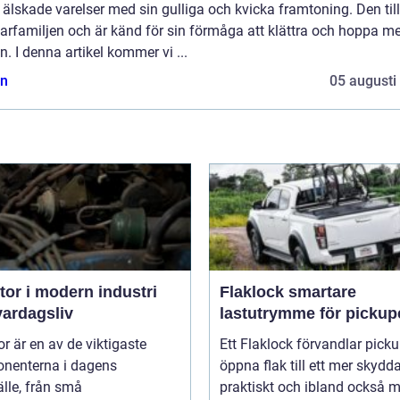
älskade varelser med sin gulliga och kvicka framtoning. Den til
arfamiljen och är känd för sin förmåga att klättra och hoppa me
n. I denna artikel kommer vi ...
n
05 augusti
or i modern industri
Flaklock smartare
vardagsliv
lastutrymme för pickup
r är en av de viktigaste
Ett Flaklock förvandlar pick
nenterna i dagens
öppna flak till ett mer skydda
lle, från små
praktiskt och ibland också me