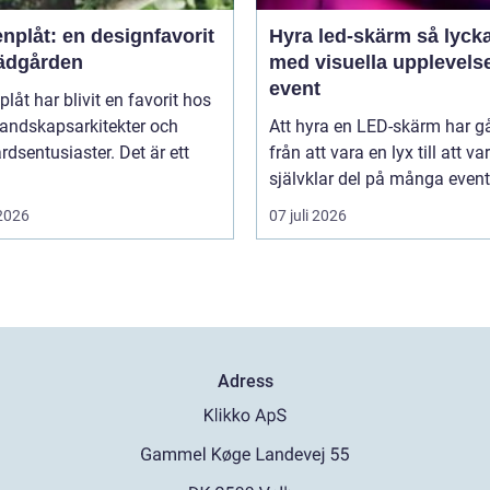
nplåt: en designfavorit
Hyra led-skärm så lyckas du
trädgården
med visuella upplevels
event
plåt har blivit en favorit hos
landskapsarkitekter och
Att hyra en LED-skärm har gå
rdsentusiaster. Det är ett
från att vara en lyx till att va
självklar del på många event,
 2026
07 juli 2026
Adress