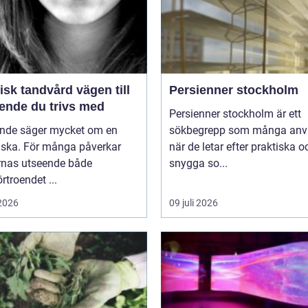
k tandvård vägen till
Persienner stockholm
eende du trivs med
Persienner stockholm är ett
eende säger mycket om en
sökbegrepp som många anv
ska. För många påverkar
när de letar efter praktiska o
rnas utseende både
snygga so...
örtroendet ...
 2026
09 juli 2026