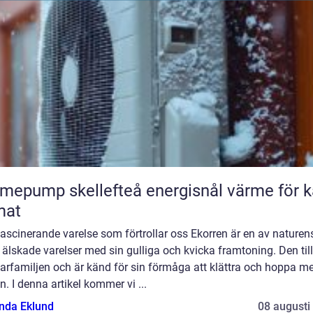
ump skellefteå energisnål värme för kallt
mat
fascinerande varelse som förtrollar oss Ekorren är en av naturen
älskade varelser med sin gulliga och kvicka framtoning. Den til
arfamiljen och är känd för sin förmåga att klättra och hoppa me
n. I denna artikel kommer vi ...
da Eklund
08 augusti