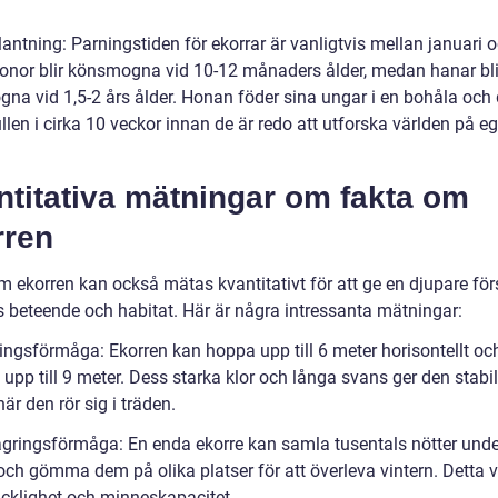
lantning: Parningstiden för ekorrar är vanligtvis mellan januari 
onor blir könsmogna vid 10-12 månaders ålder, medan hanar bli
na vid 1,5-2 års ålder. Honan föder sina ungar i en bohåla och 
ullen i cirka 10 veckor innan de är redo att utforska världen på e
ntitativa mätningar om fakta om
rren
m ekorren kan också mätas kvantitativt för att ge en djupare för
s beteende och habitat. Här är några intressanta mätningar:
ringsförmåga: Ekorren kan hoppa upp till 6 meter horisontellt och
t upp till 9 meter. Dess starka klor och långa svans ger den stabil
är den rör sig i träden.
agringsförmåga: En enda ekorre kan samla tusentals nötter unde
och gömma dem på olika platser för att överleva vintern. Detta v
icklighet och minneskapacitet.