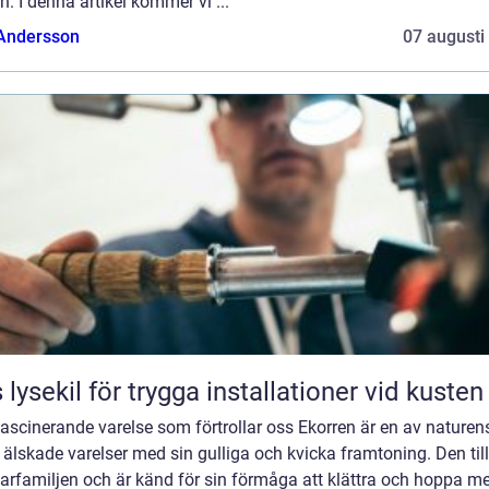
n. I denna artikel kommer vi ...
 Andersson
07 augusti
 lysekil för trygga installationer vid kusten
fascinerande varelse som förtrollar oss Ekorren är en av naturen
älskade varelser med sin gulliga och kvicka framtoning. Den til
arfamiljen och är känd för sin förmåga att klättra och hoppa me