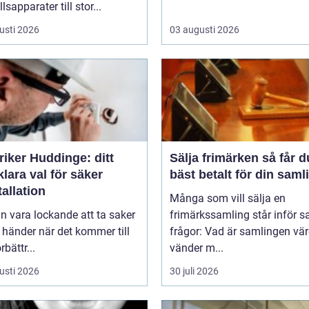
lsapparater till stor...
usti 2026
03 augusti 2026
riker Huddinge: ditt
Sälja frimärken så får du
klara val för säker
bäst betalt för din saml
tallation
Många som vill sälja en
n vara lockande att ta saker
frimärkssamling står inför
 händer när det kommer till
frågor: Vad är samlingen vä
bättr...
vänder m...
usti 2026
30 juli 2026