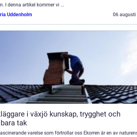
n. I denna artikel kommer vi ...
oria Uddenholm
06 augusti
are i växjö kunskap, trygghet och
lbara tak
fascinerande varelse som förtrollar oss Ekorren är en av naturen