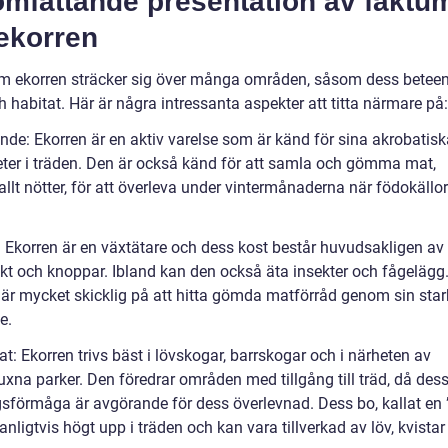
omfattande presentation av faktu
ekorren
m ekorren sträcker sig över många områden, såsom dess beteen
 habitat. Här är några intressanta aspekter att titta närmare på:
nde: Ekorren är en aktiv varelse som är känd för sina akrobatisk
eter i träden. Den är också känd för att samla och gömma mat,
llt nötter, för att överleva under vintermånaderna när födokällo
.
: Ekorren är en växtätare och dess kost består huvudsakligen av 
rukt och knoppar. Ibland kan den också äta insekter och fågelägg
 är mycket skicklig på att hitta gömda matförråd genom sin sta
e.
at: Ekorren trivs bäst i lövskogar, barrskogar och i närheten av
uxna parker. Den föredrar områden med tillgång till träd, då des
ngsförmåga är avgörande för dess överlevnad. Dess bo, kallat en 
nligtvis högt upp i träden och kan vara tillverkad av löv, kvistar