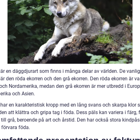
 är en däggdjurart som finns i många delar av världen. De vanli
är den röda ekorren och den grå ekorren. Den röda ekorren är van
och Nordamerika, medan den grå ekorren är mer utbredd i Europ
rika och Asien.
 har en karakteristisk kropp med en lång svans och skarpa klor
den att klättra och gripa tag i föda. Dess päls kan variera i färg, 
till grå, beroende på art och årstid. Den har också stora kindpås
 förvara föda.