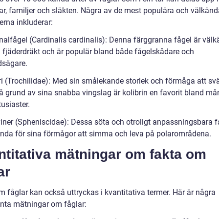
ar, familjer och släkten. Några av de mest populära och välkänd
erna inkluderar:
nalfågel (Cardinalis cardinalis): Denna färggranna fågel är välk
a fjäderdräkt och är populär bland både fågelskådare och
dsägare.
ri (Trochilidae): Med sin smålekande storlek och förmåga att svä
på grund av sina snabba vingslag är kolibrin en favorit bland m
usiaster.
viner (Spheniscidae): Dessa söta och otroligt anpassningsbara f
nda för sina förmågor att simma och leva på polarområdena.
ntitativa mätningar om fakta om
ar
 fåglar kan också uttryckas i kvantitativa termer. Här är några
anta mätningar om fåglar: