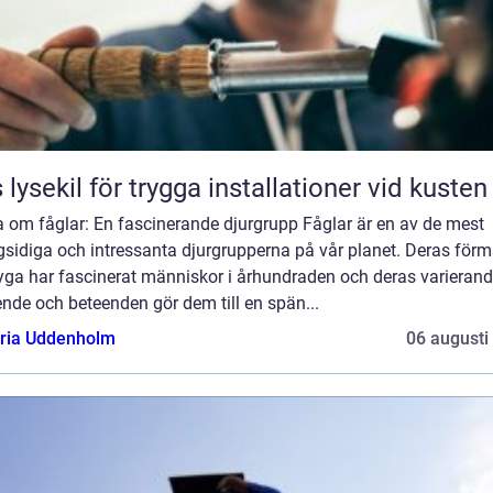
 lysekil för trygga installationer vid kusten
a om fåglar: En fascinerande djurgrupp Fåglar är en av de mest
sidiga och intressanta djurgrupperna på vår planet. Deras för
lyga har fascinerat människor i århundraden och deras varieran
nde och beteenden gör dem till en spän...
oria Uddenholm
06 augusti