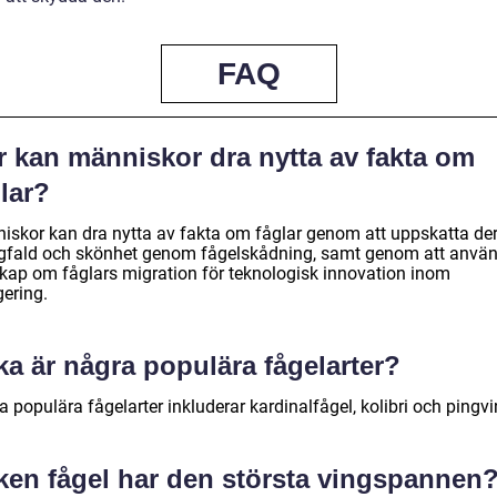
FAQ
r kan människor dra nytta av fakta om
lar?
iskor kan dra nytta av fakta om fåglar genom att uppskatta de
fald och skönhet genom fågelskådning, samt genom att anvä
kap om fåglars migration för teknologisk innovation inom
gering.
ka är några populära fågelarter?
 populära fågelarter inkluderar kardinalfågel, kolibri och pingvi
lken fågel har den största vingspannen