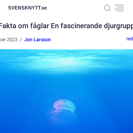
SVENSKNYTT.
se
Fakta om fåglar En fascinerande djurgrup
red
ber 2023
Jon Larsson