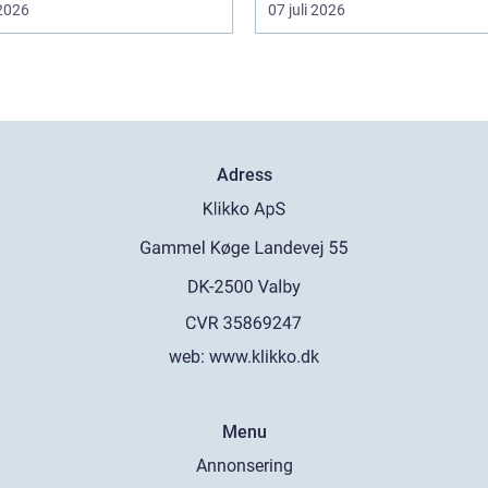
 2026
07 juli 2026
Adress
web:
www.klikko.dk
Menu
Annonsering