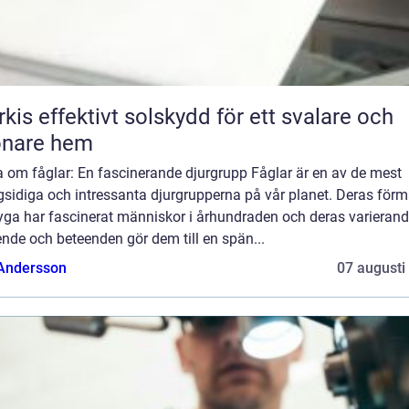
skydd för ett svalare och
önare hem
a om fåglar: En fascinerande djurgrupp Fåglar är en av de mest
sidiga och intressanta djurgrupperna på vår planet. Deras för
lyga har fascinerat människor i århundraden och deras varieran
nde och beteenden gör dem till en spän...
 Andersson
07 augusti