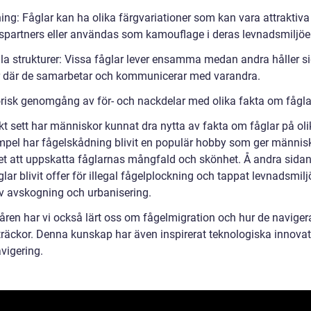
ing: Fåglar kan ha olika färgvariationer som kan vara attraktiva
spartners eller användas som kamouflage i deras levnadsmiljöer
la strukturer: Vissa fåglar lever ensamma medan andra håller sig
r där de samarbetar och kommunicerar med varandra.
orisk genomgång av för- och nackdelar med olika fakta om fågla
kt sett har människor kunnat dra nytta av fakta om fåglar på oli
empel har fågelskådning blivit en populär hobby som ger männis
et att uppskatta fåglarnas mångfald och skönhet. Å andra sidan
lar blivit offer för illegal fågelplockning och tappat levnadsmilj
v avskogning och urbanisering.
ren har vi också lärt oss om fågelmigration och hur de naviger
träckor. Denna kunskap har även inspirerat teknologiska innovat
vigering.