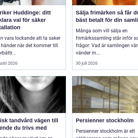
riker Huddinge: ditt
Sälja frimärken så får du
klara val för säker
bäst betalt för din saml
tallation
Många som vill sälja en
n vara lockande att ta saker
frimärkssamling står inför
 händer när det kommer till
frågor: Vad är samlingen vä
bättr...
vänder m...
usti 2026
30 juli 2026
k tandvård vägen till
Persienner stockholm
eende du trivs med
Persienner stockholm är ett