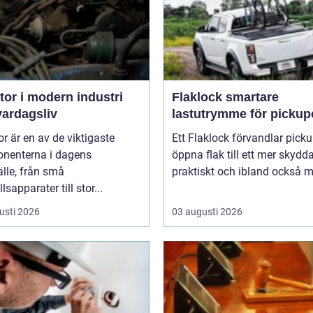
or i modern industri
Flaklock smartare
vardagsliv
lastutrymme för pickup
r är en av de viktigaste
Ett Flaklock förvandlar pick
nenterna i dagens
öppna flak till ett mer skydda
lle, från små
praktiskt och ibland också me
lsapparater till stor...
usti 2026
03 augusti 2026