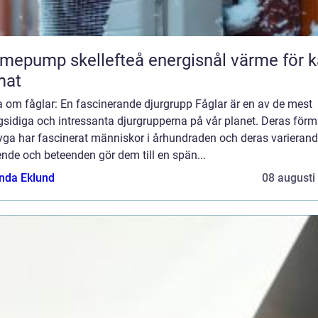
ump skellefteå energisnål värme för kallt
mat
a om fåglar: En fascinerande djurgrupp Fåglar är en av de mest
sidiga och intressanta djurgrupperna på vår planet. Deras för
lyga har fascinerat människor i århundraden och deras varieran
nde och beteenden gör dem till en spän...
da Eklund
08 augusti