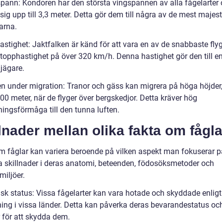
spann: Kondoren har den största vingspannen av alla fågelarter
sig upp till 3,3 meter. Detta gör dem till några av de mest majes
arna.
astighet: Jaktfalken är känd för att vara en av de snabbaste fly
topphastighet på över 320 km/h. Denna hastighet gör den till e
 jägare.
en under migration: Tranor och gäss kan migrera på höga höjder,
00 meter, när de flyger över bergskedjor. Detta kräver hög
ingsförmåga till den tunna luften.
lnader mellan olika fakta om fågla
m fåglar kan variera beroende på vilken aspekt man fokuserar p
a skillnader i deras anatomi, beteenden, födosöksmetoder och
miljöer.
isk status: Vissa fågelarter kan vara hotade och skyddade enligt
tning i vissa länder. Detta kan påverka deras bevarandestatus oc
r för att skydda dem.