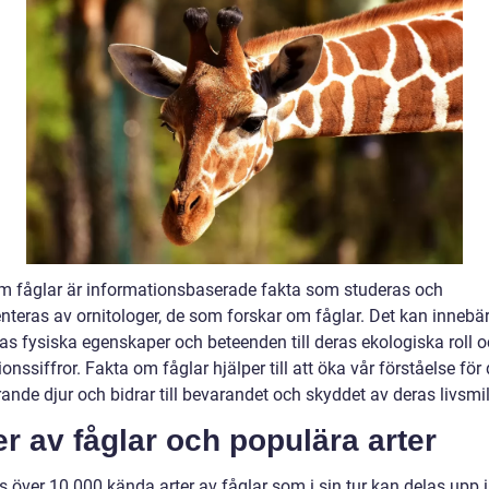
m fåglar är informationsbaserade fakta som studeras och
teras av ornitologer, de som forskar om fåglar. Det kan innebär
ras fysiska egenskaper och beteenden till deras ekologiska roll 
onssiffror. Fakta om fåglar hjälper till att öka vår förståelse för
ande djur och bidrar till bevarandet och skyddet av deras livsmil
r av fåglar och populära arter
s över 10 000 kända arter av fåglar som i sin tur kan delas upp i