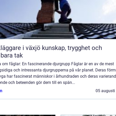
are i växjö kunskap, trygghet och
lbara tak
a om fåglar: En fascinerande djurgrupp Fåglar är en av de mest
sidiga och intressanta djurgrupperna på vår planet. Deras för
lyga har fascinerat människor i århundraden och deras varieran
nde och beteenden gör dem till en spän...
n
05 augusti