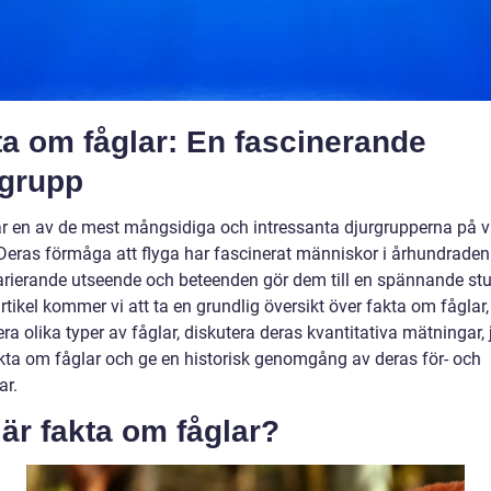
a om fåglar: En fascinerande
rgrupp
är en av de mest mångsidiga och intressanta djurgrupperna på v
 Deras förmåga att flyga har fascinerat människor i århundrade
arierande utseende och beteenden gör dem till en spännande stud
tikel kommer vi att ta en grundlig översikt över fakta om fåglar,
ra olika typer av fåglar, diskutera deras kvantitativa mätningar,
akta om fåglar och ge en historisk genomgång av deras för- och
ar.
är fakta om fåglar?