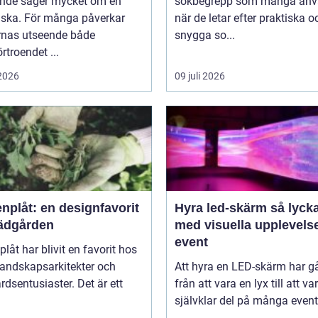
eende säger mycket om en
sökbegrepp som många anv
ska. För många påverkar
när de letar efter praktiska o
rnas utseende både
snygga so...
örtroendet ...
 2026
09 juli 2026
nplåt: en designfavorit
Hyra led-skärm så lyckas du
trädgården
med visuella upplevels
event
plåt har blivit en favorit hos
landskapsarkitekter och
Att hyra en LED-skärm har gå
rdsentusiaster. Det är ett
från att vara en lyx till att va
självklar del på många event,