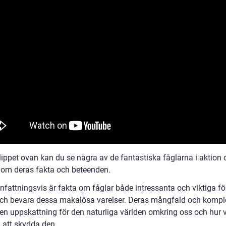
lippet ovan kan du se några av de fantastiska fåglarna i aktion 
 om deras fakta och beteenden.
attningsvis är fakta om fåglar både intressanta och viktiga för
och bevara dessa makalösa varelser. Deras mångfald och komple
 en uppskattning för den naturliga världen omkring oss och hur 
ll att skydda den.