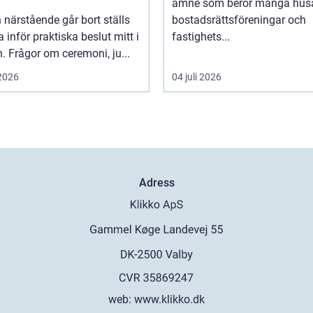
ämne som berör många husä
 närstående går bort ställs
bostadsrättsföreningar och
inför praktiska beslut mitt i
fastighets...
. Frågor om ceremoni, ju...
 2026
04 juli 2026
Adress
web:
www.klikko.dk