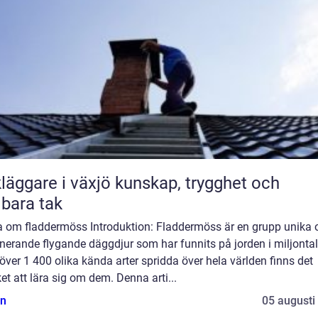
are i växjö kunskap, trygghet och
lbara tak
a om fladdermöss Introduktion: Fladdermöss är en grupp unika 
nerande flygande däggdjur som har funnits på jorden i miljontal
ver 1 400 olika kända arter spridda över hela världen finns det
t att lära sig om dem. Denna arti...
n
05 augusti