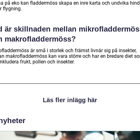
na på eko kan fladdermöss skapa en inre karta och undvika hind
 flygning.
d är skillnaden mellan mikrofladdermös
h makrofladdermöss?
fladdermöss är små i storlek och främst livnär sig på insekter,
n makrofladdermöss kan vara större och har en bredare diet s
nkludera frukt, pollen och insekter.
Läs fler inlägg här
 nyheter