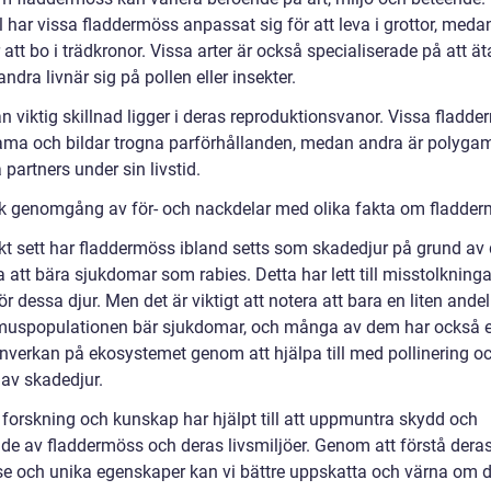
 har vissa fladdermöss anpassat sig för att leva i grottor, meda
 att bo i trädkronor. Vissa arter är också specialiserade på att äta
dra livnär sig på pollen eller insekter.
 viktig skillnad ligger i deras reproduktionsvanor. Vissa fladde
a och bildar trogna parförhållanden, medan andra är polyga
a partners under sin livstid.
sk genomgång av för- och nackdelar med olika fakta om fladde
skt sett har fladdermöss ibland setts som skadedjur på grund av
 att bära sjukdomar som rabies. Detta har lett till misstolkning
ör dessa djur. Men det är viktigt att notera att bara en liten ande
muspopulationen bär sjukdomar, och många av dem har också 
 inverkan på ekosystemet genom att hjälpa till med pollinering o
 av skadedjur.
forskning och kunskap har hjälpt till att uppmuntra skydd och
de av fladdermöss och deras livsmiljöer. Genom att förstå dera
se och unika egenskaper kan vi bättre uppskatta och värna om 