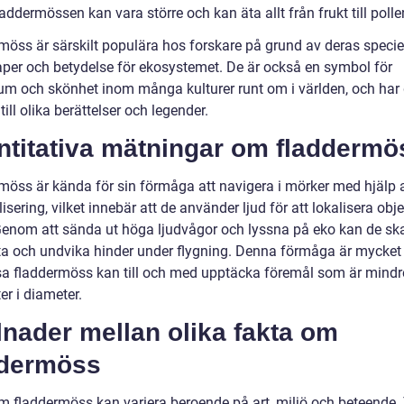
ddermössen kan vara större och kan äta allt från frukt till polle
möss är särskilt populära hos forskare på grund av deras specie
per och betydelse för ekosystemet. De är också en symbol för
um och skönhet inom många kulturer runt om i världen, och har 
ill olika berättelser och legender.
ntitativa mätningar om fladdermö
möss är kända för sin förmåga att navigera i mörker med hjälp 
isering, vilket innebär att de använder ljud för att lokalisera obj
Genom att sända ut höga ljudvågor och lyssna på eko kan de sk
rta och undvika hinder under flygning. Denna förmåga är mycket 
sa fladdermöss kan till och med upptäcka föremål som är mindr
er i diameter.
lnader mellan olika fakta om
ddermöss
m fladdermöss kan variera beroende på art, miljö och beteende. T