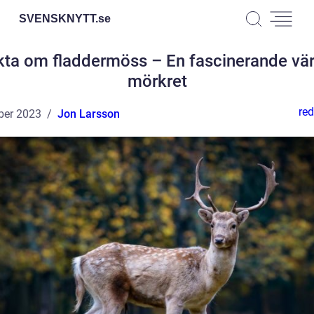
SVENSKNYTT.
se
kta om fladdermöss – En fascinerande värl
mörkret
red
ber 2023
Jon Larsson