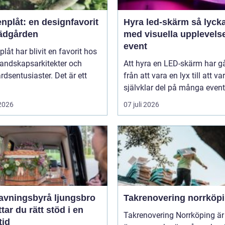
nplåt: en designfavorit
Hyra led-skärm så lyckas du
trädgården
med visuella upplevels
event
plåt har blivit en favorit hos
landskapsarkitekter och
Att hyra en LED-skärm har gå
rdsentusiaster. Det är ett
från att vara en lyx till att va
självklar del på många event,
 2026
07 juli 2026
avningsbyrå ljungsbro
Takrenovering norrköp
ttar du rätt stöd i en
Takrenovering Norrköping är 
tid