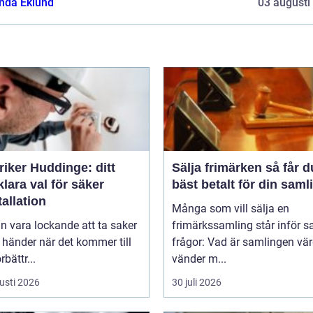
da Eklund
03 augusti
riker Huddinge: ditt
Sälja frimärken så får du
klara val för säker
bäst betalt för din saml
tallation
Många som vill sälja en
n vara lockande att ta saker
frimärkssamling står inför
 händer när det kommer till
frågor: Vad är samlingen vä
bättr...
vänder m...
usti 2026
30 juli 2026