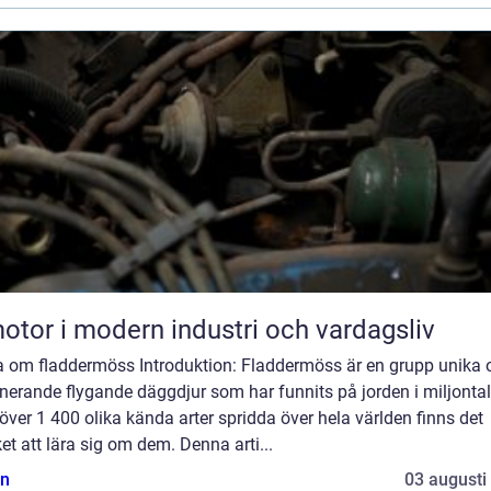
otor i modern industri och vardagsliv
a om fladdermöss Introduktion: Fladdermöss är en grupp unika 
nerande flygande däggdjur som har funnits på jorden i miljontal
ver 1 400 olika kända arter spridda över hela världen finns det
t att lära sig om dem. Denna arti...
n
03 augusti