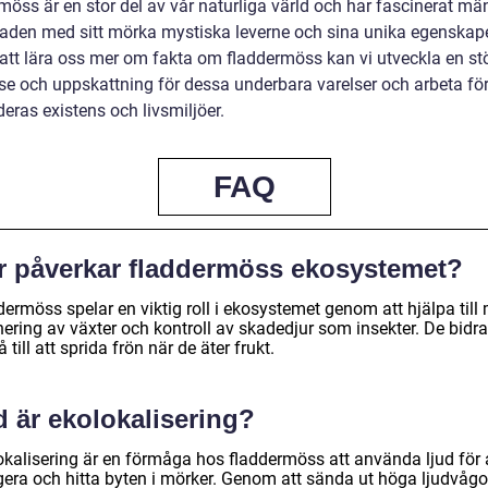
öss är en stor del av vår naturliga värld och har fascinerat män
aden med sitt mörka mystiska leverne och sina unika egenskape
tt lära oss mer om fakta om fladdermöss kan vi utveckla en st
lse och uppskattning för dessa underbara varelser och arbeta för
eras existens och livsmiljöer.
FAQ
r påverkar fladdermöss ekosystemet?
ermöss spelar en viktig roll i ekosystemet genom att hjälpa till
nering av växter och kontroll av skadedjur som insekter. De bidra
 till att sprida frön när de äter frukt.
d är ekolokalisering?
okalisering är en förmåga hos fladdermöss att använda ljud för 
gera och hitta byten i mörker. Genom att sända ut höga ljudvågo