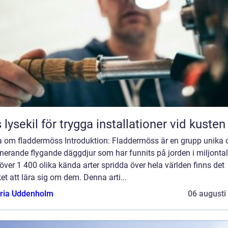
 lysekil för trygga installationer vid kusten
a om fladdermöss Introduktion: Fladdermöss är en grupp unika 
nerande flygande däggdjur som har funnits på jorden i miljontal
ver 1 400 olika kända arter spridda över hela världen finns det
t att lära sig om dem. Denna arti...
oria Uddenholm
06 augusti