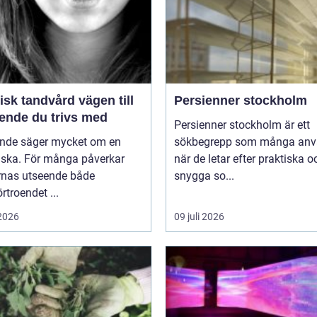
k tandvård vägen till
Persienner stockholm
eende du trivs med
Persienner stockholm är ett
eende säger mycket om en
sökbegrepp som många anv
ska. För många påverkar
när de letar efter praktiska o
rnas utseende både
snygga so...
örtroendet ...
 2026
09 juli 2026