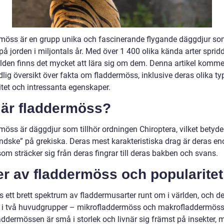
möss är en grupp unika och fascinerande flygande däggdjur so
på jorden i miljontals år. Med över 1 400 olika kända arter sprid
rlden finns det mycket att lära sig om dem. Denna artikel komme
lig översikt över fakta om fladdermöss, inklusive deras olika typ
itet och intressanta egenskaper.
 är fladdermöss?
möss är däggdjur som tillhör ordningen Chiroptera, vilket betyde
ndske” på grekiska. Deras mest karakteristiska drag är deras e
som sträcker sig från deras fingrar till deras bakben och svans.
r av fladdermöss och popularitet
s ett brett spektrum av fladdermusarter runt om i världen, och d
n i två huvudgrupper – mikrofladdermöss och makrofladdermöss
addermössen är små i storlek och livnär sig främst på insekter,