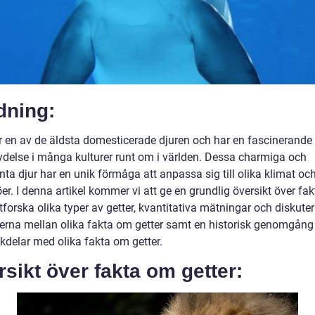
dning:
r en av de äldsta domesticerade djuren och har en fascinerande 
ydelse i många kulturer runt om i världen. Dessa charmiga och
enta djur har en unik förmåga att anpassa sig till olika klimat oc
öer. I denna artikel kommer vi att ge en grundlig översikt över fa
utforska olika typer av getter, kvantitativa mätningar och diskute
derna mellan olika fakta om getter samt en historisk genomgång 
kdelar med olika fakta om getter.
sikt över fakta om getter: