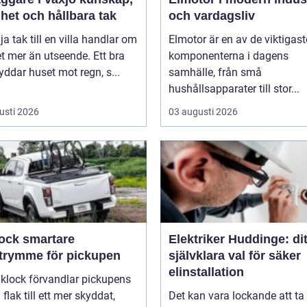
het och hållbara tak
och vardagsliv
lja tak till en villa handlar om
Elmotor är en av de viktigast
 mer än utseende. Ett bra
komponenterna i dagens
yddar huset mot regn, s...
samhälle, från små
hushållsapparater till stor...
usti 2026
03 augusti 2026
smartare
Elektriker Huddinge: dit
utrymme för pickupen
självklara val för säker
elinstallation
aklock förvandlar pickupens
flak till ett mer skyddat,
Det kan vara lockande att ta