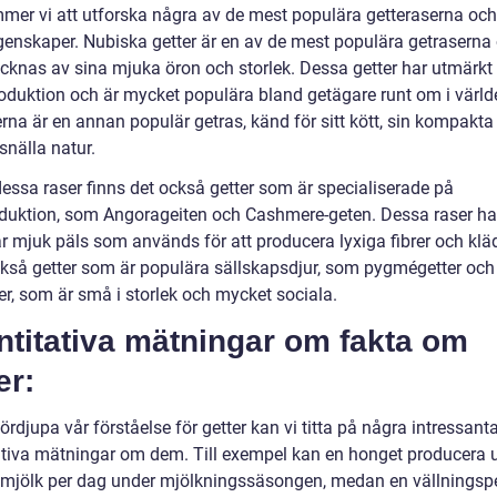
mer vi att utforska några av de mest populära getteraserna och
genskaper. Nubiska getter är en av de mest populära getraserna
cknas av sina mjuka öron och storlek. Dessa getter har utmärkt
oduktion och är mycket populära bland getägare runt om i värld
rna är en annan populär getras, känd för sitt kött, sin kompakta
snälla natur.
dessa raser finns det också getter som är specialiserade på
oduktion, som Angorageiten och Cashmere-geten. Dessa raser ha
r mjuk päls som används för att producera lyxiga fibrer och kläd
ckså getter som är populära sällskapsdjur, som pygmégetter och
ter, som är små i storlek och mycket sociala.
ntitativa mätningar om fakta om
er:
fördjupa vår förståelse för getter kan vi titta på några intressant
ativa mätningar om dem. Till exempel kan en honget producera up
er mjölk per dag under mjölkningssäsongen, medan en vällningspe