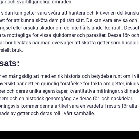
ngar och svårtillgängliga områden.
 sidan kan getter vara svåra att hantera och kräver en del kuns
et för att kunna sköta dem på rätt sätt. De kan vara envisa och 
ängsel eller orsaka skador om de inte hålls under kontroll. Dess
vara mottagliga för vissa sjukdomar och parasiter. Dessa för- oc
ar bör beaktas när man överväger att skaffa getter som husdjur e
iellt bruk.
sats:
 en mångsidig art med en rik historia och betydelse runt om i vä
ersikt har gett en grundlig förståelse för fakta om getter, inklus
per och deras unika egenskaper, kvantitativa mätningar, skillnad
dem och en historisk genomgång av deras för- och nackdelar.
ningsvis kommer denna artikel vara en värdefull resurs för alla
rade av getter och deras roll i vårt samhälle.