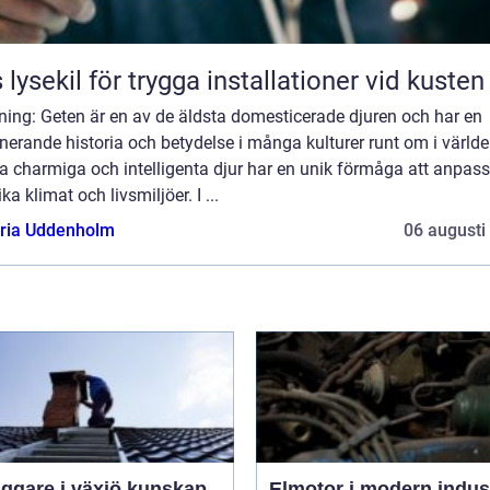
 lysekil för trygga installationer vid kusten
ning: Geten är en av de äldsta domesticerade djuren och har en
nerande historia och betydelse i många kulturer runt om i världe
 charmiga och intelligenta djur har en unik förmåga att anpass
lika klimat och livsmiljöer. I ...
oria Uddenholm
06 augusti
are i växjö kunskap,
Elmotor i modern indus