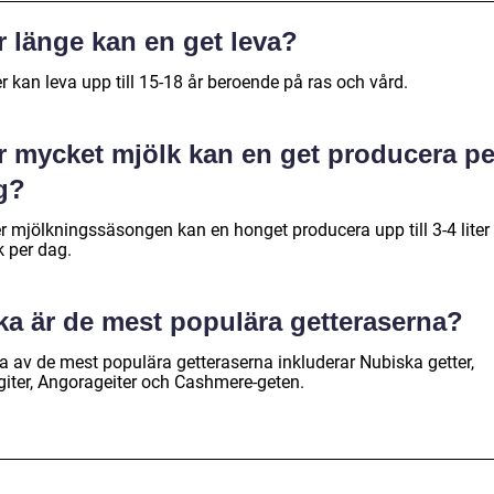
r länge kan en get leva?
r kan leva upp till 15-18 år beroende på ras och vård.
r mycket mjölk kan en get producera pe
g?
r mjölkningssäsongen kan en honget producera upp till 3-4 liter
k per dag.
ka är de mest populära getteraserna?
a av de mest populära getteraserna inkluderar Nubiska getter,
giter, Angorageiter och Cashmere-geten.