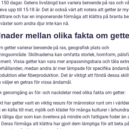
a 150 dagar. Getens livslängd kan variera beroende på ras och v
eva upp till 15-18 år. Det är också värt att notera att getter är m
ättrare och har en imponerande förmåga att klättra på branta be
 växter som andra djur inte kan nå.
lnader mellan olika fakta om gette
m getter varierar beroende på ras, geografisk plats och
ingsområde. Skillnaderna kan omfatta storlek, hornform, pälsf
ment. Vissa getter kan vara mer anpassningsbara och tåla ext
örhållanden, medan andra är mer lämpade för specifika ändam
duktion eller fiberproduktion. Det är viktigt att förstå dessa skil
 väljer en getras för vissa ändamål.
sk genomgång av för- och nackdelar med olika fakta om getter:
kt har getter varit en viktig resurs för människor runt om i världe
t en källa till mat, mjölk och kläder för många kulturer i århundr
å tåliga djur som kan överleva på mindre och fattigare foder än
 Deras förmåga att klättra har gjort dem lämpliga för att beta p