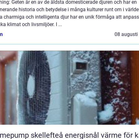
ning: Geten är en av de äldsta domesticerade djuren och har en
nerande historia och betydelse i många kulturer runt om i världe
 charmiga och intelligenta djur har en unik förmåga att anpass
lika klimat och livsmiljöer. I ...
n
08 augusti
ump skellefteå energisnål värme för kallt