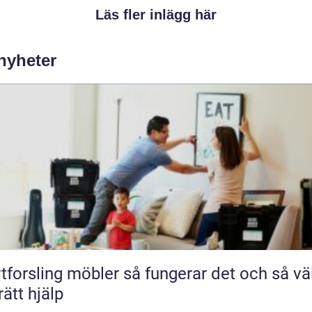
Läs fler inlägg här
 nyheter
ling möbler så fungerar det och så väljer
rätt hjälp