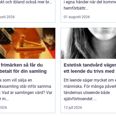
skt och ibland också mer br...
i egna händer när det kommer
hemförbättr...
usti 2026
01 augusti 2026
imärken så får du
Estetisk tandvård vägen till
betalt för din samling
ett leende du trivs med
som vill sälja en
Ett leende säger mycket om 
rkssamling står inför samma
människa. För många påver
: Vad är samlingen värd? Var
tändernas utseende både
 m...
självförtroendet ...
 2026
12 juli 2026