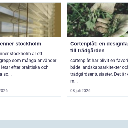
ienner stockholm
Cortenplåt: en designfa
till trädgården
nner stockholm är ett
grepp som många använder
cortenplåt har blivit en favor
 letar efter praktiska och
både landskapsarkitekter oc
 so...
trädgårdsentusiaster. Det är 
m...
 2026
08 juli 2026