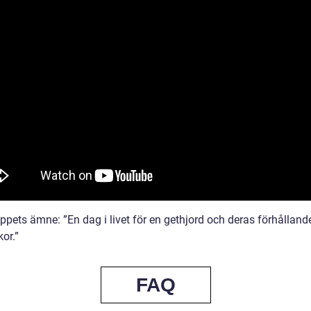
ppets ämne: ”En dag i livet för en gethjord och deras förhållande 
or.”
FAQ