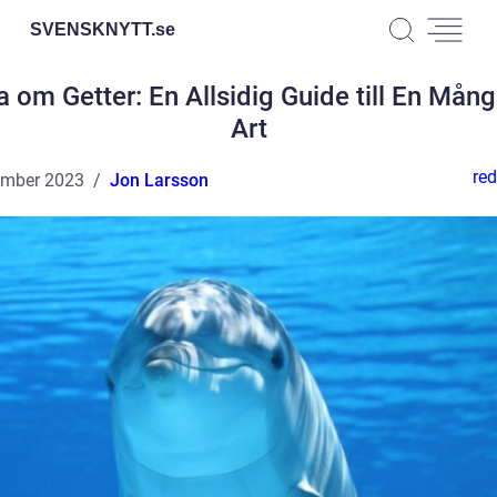
SVENSKNYTT.
se
a om Getter: En Allsidig Guide till En Mång
Art
red
ember 2023
Jon Larsson