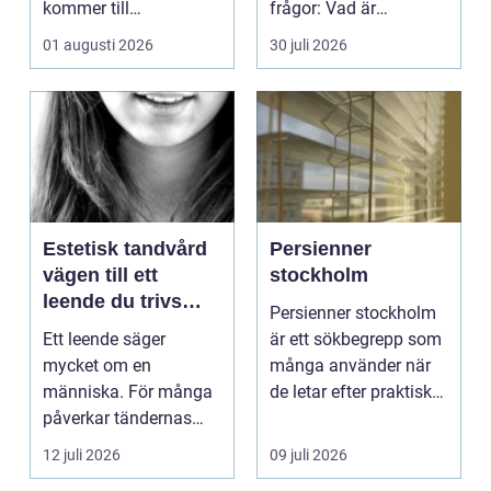
kommer till
frågor: Vad är
hemförbättr...
samlingen värd? Var
01 augusti 2026
30 juli 2026
vänder m...
Estetisk tandvård
Persienner
vägen till ett
stockholm
leende du trivs
Persienner stockholm
med
Ett leende säger
är ett sökbegrepp som
mycket om en
många använder när
människa. För många
de letar efter praktiska
påverkar tändernas
och snygga so...
utseende både
12 juli 2026
09 juli 2026
självförtroendet ...