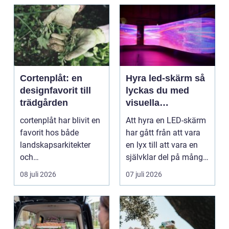
Cortenplåt: en
Hyra led-skärm så
designfavorit till
lyckas du med
trädgården
visuella
upplevelser på
cortenplåt har blivit en
Att hyra en LED-skärm
event
favorit hos både
har gått från att vara
landskapsarkitekter
en lyx till att vara en
och
självklar del på många
trädgårdsentusiaster.
event, m...
08 juli 2026
07 juli 2026
Det är ett m...