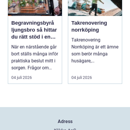
Begravningsbyrå
Takrenovering
ljungsbro så hittar
norrköping
du rätt stöd i en
Takrenovering
svår tid
När en närstående går
Norrköping är ett ämne
bort ställs många inför
som berör många
praktiska beslut mitt i
husägare,
sorgen. Frågor om
bostadsrättsföreningar
ceremoni, ju...
och fastighets...
04 juli 2026
04 juli 2026
Adress