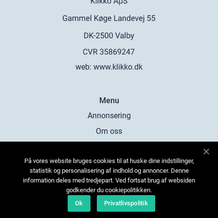
web:
www.klikko.dk
Menu
Annonsering
Om oss
Cookies
På vores website bruges cookies til at huske dine indstillinger,
Kontakta oss
statistik og personalisering af indhold og annoncer. Denne
Sitemap
information deles med tredjepart. Ved fortsat brug af websiden
godkender du cookiepolitikken.
Ok
Privatlivspolitik