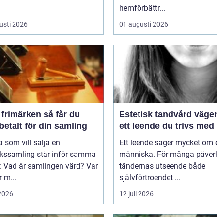
hemförbättr...
usti 2026
01 augusti 2026
imärken så får du
Estetisk tandvård vägen till
betalt för din samling
ett leende du trivs med
som vill sälja en
Ett leende säger mycket om 
rkssamling står inför samma
människa. För många påver
: Vad är samlingen värd? Var
tändernas utseende både
 m...
självförtroendet ...
 2026
12 juli 2026