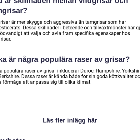
 är skillnaden mellan vildgrisar och
mgrisar?
grisar är mer skygga och aggressiva än tamgrisar som har
ticerats. Dessa skillnader i beteende och tillväxtmönster har gj
nödvändigt att välja och avla fram specifika egenskaper hos
risar.
ka är några populära raser av grisar?
a populära raser av grisar inkluderar Duroc, Hampshire, Yorkshir
Berkshire. Dessa raser är kända både för sin goda köttkvalitet o
 förmåga att anpassa sig till olika klimat.
Läs fler inlägg här