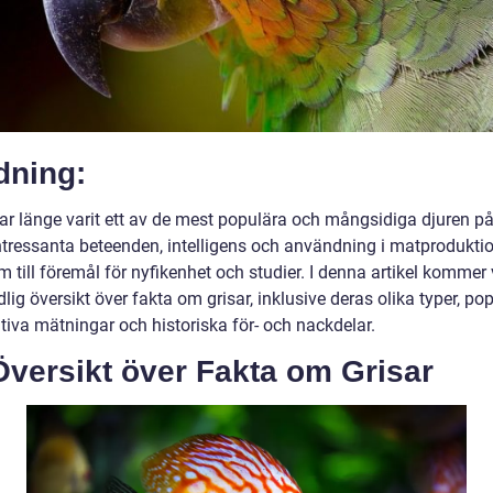
dning:
har länge varit ett av de mest populära och mångsidiga djuren på
ntressanta beteenden, intelligens och användning i matprodukti
m till föremål för nyfikenhet och studier. I denna artikel kommer 
lig översikt över fakta om grisar, inklusive deras olika typer, popu
tiva mätningar och historiska för- och nackdelar.
Översikt över Fakta om Grisar