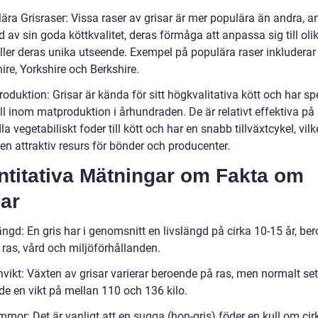
ära Grisraser: Vissa raser av grisar är mer populära än andra, a
 av sin goda köttkvalitet, deras förmåga att anpassa sig till oli
eller deras unika utseende. Exempel på populära raser inkluderar
re, Yorkshire och Berkshire.
roduktion: Grisar är kända för sitt högkvalitativa kött och har sp
oll inom matproduktion i århundraden. De är relativt effektiva på 
 vegetabiliskt foder till kött och har en snabb tillväxtcykel, vilk
 en attraktiv resurs för bönder och producenter.
ntitativa Mätningar om Fakta om
ar
ängd: En gris har i genomsnitt en livslängd på cirka 10-15 år, be
 ras, vård och miljöförhållanden.
vikt: Växten av grisar varierar beroende på ras, men normalt set
de en vikt på mellan 110 och 136 kilo.
mor: Det är vanligt att en sugga (hon-gris) föder en kull om cir