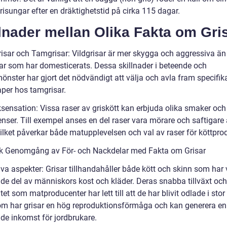
 grisungar efter en dräktighetstid på cirka 115 dagar.
lnader mellan Olika Fakta om Gri
grisar och Tamgrisar: Vildgrisar är mer skygga och aggressiva än
ar som har domesticerats. Dessa skillnader i beteende och
mönster har gjort det nödvändigt att välja och avla fram specifik
per hos tamgrisar.
sensation: Vissa raser av griskött kan erbjuda olika smaker och
enser. Till exempel anses en del raser vara mörare och saftigare
vilket påverkar både matupplevelsen och val av raser för köttpro
sk Genomgång av För- och Nackdelar med Fakta om Grisar
iva aspekter: Grisar tillhandahåller både kött och skinn som har 
de del av människors kost och kläder. Deras snabba tillväxt och
itet som matproducenter har lett till att de har blivit odlade i stor
m har grisar en hög reproduktionsförmåga och kan generera en
de inkomst för jordbrukare.