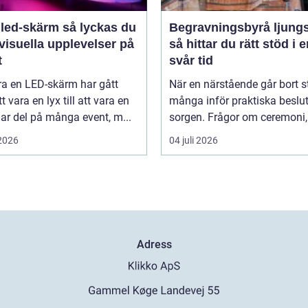
-skärm så lyckas du
Begravningsbyrå ljung
visuella upplevelser på
så hittar du rätt stöd i 
t
svår tid
ra en LED-skärm har gått
När en närstående går bort s
t vara en lyx till att vara en
många inför praktiska beslut 
lar del på många event, m...
sorgen. Frågor om ceremoni, 
 2026
04 juli 2026
Adress