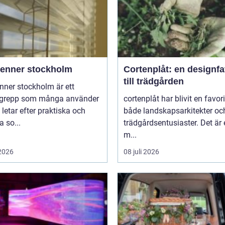
ienner stockholm
Cortenplåt: en designfa
till trädgården
nner stockholm är ett
grepp som många använder
cortenplåt har blivit en favor
 letar efter praktiska och
både landskapsarkitekter oc
 so...
trädgårdsentusiaster. Det är 
m...
 2026
08 juli 2026