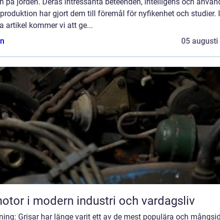
n på jorden. Deras intressanta beteenden, intelligens och anvä
produktion har gjort dem till föremål för nyfikenhet och studier. I
 artikel kommer vi att ge...
n
05 augusti
otor i modern industri och vardagsliv
ning: Grisar har länge varit ett av de mest populära och mångsi