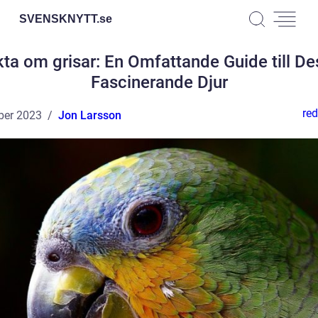
SVENSKNYTT.
se
ta om grisar: En Omfattande Guide till D
Fascinerande Djur
red
ber 2023
Jon Larsson