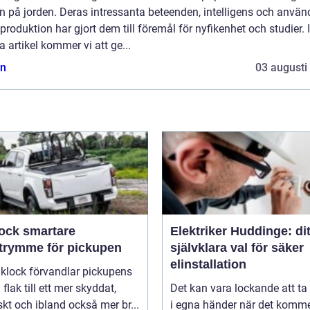
n på jorden. Deras intressanta beteenden, intelligens och anvä
produktion har gjort dem till föremål för nyfikenhet och studier. I
 artikel kommer vi att ge...
n
03 augusti
smartare
Elektriker Huddinge: dit
utrymme för pickupen
självklara val för säker
elinstallation
aklock förvandlar pickupens
flak till ett mer skyddat,
Det kan vara lockande att ta
skt och ibland också mer br...
i egna händer när det kommer