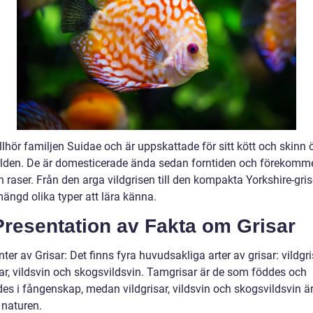
illhör familjen Suidae och är uppskattade för sitt kött och skinn 
rlden. De är domesticerade ända sedan forntiden och förekommer
h raser. Från den arga vildgrisen till den kompakta Yorkshire-gri
ängd olika typer att lära känna.
Presentation av Fakta om Grisar
nter av Grisar: Det finns fyra huvudsakliga arter av grisar: vildgri
ar, vildsvin och skogsvildsvin. Tamgrisar är de som föddes och
es i fångenskap, medan vildgrisar, vildsvin och skogsvildsvin ä
i naturen.