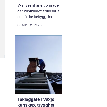
Vvs lysekil är ett område
där kustklimat, fritidshus
och äldre bebyggelse
ställer extra höga krav
06 augusti 2026
på rörarbeten,
värmesystem och
vatteninstallationer.
Många fastighetsägare
upplever en blandning
av återkommande
säsongsproblem, akuta
läckage och behov...
Takläggare i växjö
kunskap, trygghet