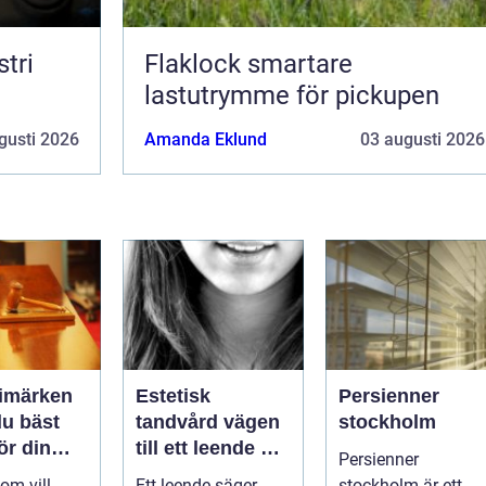
tri
Flaklock smartare
lastutrymme för pickupen
gusti 2026
Amanda Eklund
03 augusti 2026
rimärken
Estetisk
Persienner
du bäst
tandvård vägen
stockholm
för din
till ett leende du
Persienner
g
trivs med
om vill
Ett leende säger
stockholm är ett