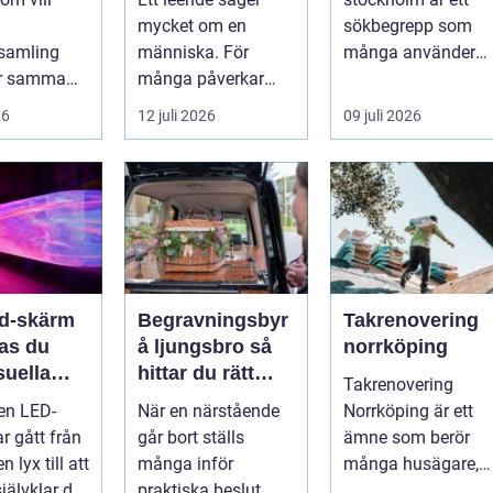
mycket om en
sökbegrepp som
samling
människa. För
många använder
ör samma
många påverkar
när de letar efter
Vad är
tändernas utseende
praktiska och
26
12 juli 2026
09 juli 2026
en värd?
både
snygga so...
er m...
självförtroendet ...
ed-skärm
Begravningsbyr
Takrenovering
kas du
å ljungsbro så
norrköping
suella
hittar du rätt
Takrenovering
elser på
stöd i en svår tid
 en LED-
När en närstående
Norrköping är ett
r gått från
går bort ställs
ämne som berör
n lyx till att
många inför
många husägare,
jälvklar del
praktiska beslut
bostadsrättsföreni