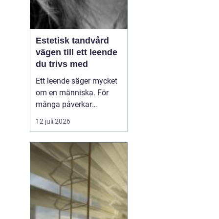
Estetisk tandvård
vägen till ett leende
du trivs med
Ett leende säger mycket
om en människa. För
många påverkar
tändernas utseende
12 juli 2026
både självförtroendet
och hur man upplever
sociala situationer.
estetisk tandvård
handlar om att skapa
et...