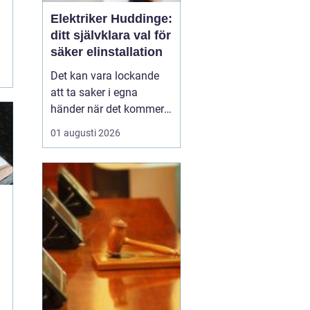
Elektriker Huddinge:
ditt självklara val för
säker elinstallation
Det kan vara lockande
att ta saker i egna
händer när det kommer
till hemförbättringar,
01 augusti 2026
men när det handlar om
elinstallationer är det
alltid bäst att vända sig
till ett proffs. I Huddinge
finns det många ...
n