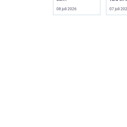
trädgårdsentusiaste
på mång
08 juli 2026
07 juli 20
r. Det är ett m...
m...