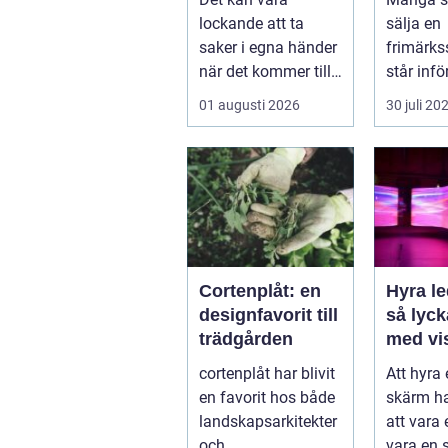
elinstallation
lockande att ta
sälja en
saker i egna händer
frimärks
när det kommer till
står inf
hemförbättr...
frågor: 
01 augusti 2026
30 juli 20
samling
Var vänd
Cortenplåt: en
Hyra l
designfavorit till
så lyc
trädgården
med vi
upplev
cortenplåt har blivit
Att hyra
event
en favorit hos både
skärm ha
landskapsarkitekter
att vara e
och
vara en s