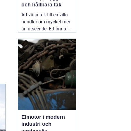
och hållbara tak
Att välja tak till en villa
handlar om mycket mer
än utseende. Ett bra tak
skyddar huset mot regn,
snö, blåst och fukt, och
påverkar både
inomhusklimat och
ekonomi. I en stad med
skiftande väder som
Växjö blir valet av
material, utförande
05
augusti 2026
Elmotor i modern
industri och