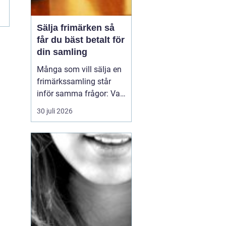
.
Sälja frimärken så
får du bäst betalt för
din samling
Många som vill sälja en
frimärkssamling står
inför samma frågor: Vad
är samlingen värd? Var
30 juli 2026
vänder man sig? Och hur
undviker man att sälja
för billigt? Oavsett om
samlingen är egen, ärvd
eller del av ett dödsbo
går det att skapa
ordning, få en rättvi...