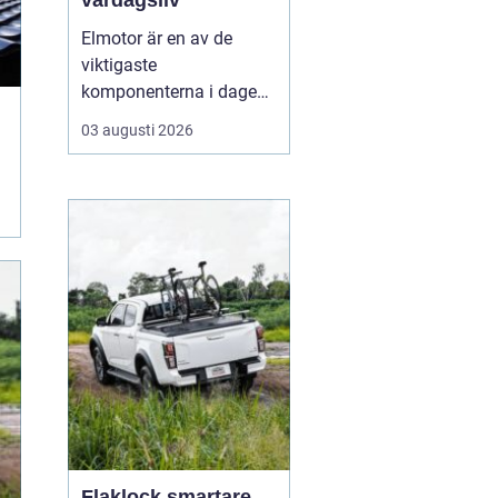
vardagsliv
Elmotor är en av de
viktigaste
komponenterna i dagens
samhälle, från små
03 augusti 2026
hushållsapparater till
stora industrimaskiner.
En väl vald och rätt
skött
elmotor kan
ge hög
driftsäkerhet, lägre ...
Flaklock smartare