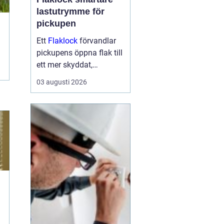
lastutrymme för
pickupen
Ett
Flaklock
förvandlar
pickupens öppna flak till
ett mer skyddat,
praktiskt och ibland
03 augusti 2026
också mer bränslesnålt
lastutrymme. För många
är skillnaden tydlig
redan efter första
veckan: mindre stök,
torrar...