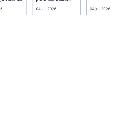
a event,
mitt i sorgen. Frågor
gar och fastighets..
26
04 juli 2026
04 juli 2026
om ceremoni, ju...