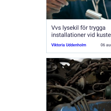
Vvs lysekil för trygga
installationer vid kust
Viktoria Uddenholm
06 au