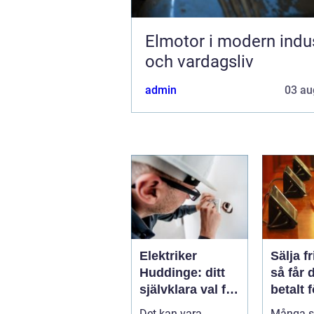
Elmotor i modern indus
och vardagsliv
admin
03 au
Elektriker
Sälja f
Huddinge: ditt
så får 
självklara val för
betalt 
säker
samlin
Det kan vara
Många s